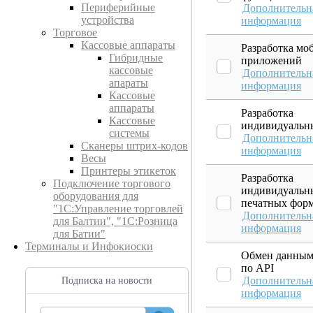
Периферийные
Дополнительн
устройства
информация
Торговое
Кассовые аппараты
Разработка мо
Гибридные
приложений
кассовые
Дополнительн
апараты
информация
Кассовые
аппараты
Разработка
Кассовые
индивидуальн
системы
Дополнительн
Сканеры штрих-кодов
информация
Весы
Принтеры этикеток
Разработка
Подключение торгового
индивидуальн
оборудования для
печатных фор
"1С:Управление торговлей
Дополнительн
для Балтии", "1С:Розница
информация
для Батии"
Терминалы и Инфокиоски
Обмен данны
по API
Дополнительн
Подписка на новости
информация