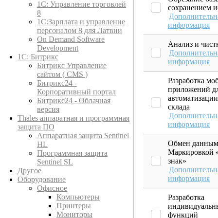
1C: Управление торговлей
сохранением и
8
Дополнительн
1С:Зарплата и управление
информация
персоналом 8 для Латвии
On Demand Software
Анализ и чист
Development
Дополнительн
1С: Битрикс
информация
Битрикс Управление
сайтом ( CMS )
Разработка мо
Битрикс24 -
приложений д
Корпоративный портал
автоматизации
Битрикс24 - Облачная
склада
версия
Дополнительн
Thales аппаратная и программная
информация
защита ПО
Аппаратная защита Sentinel
Обмен данным
HL
Маркировкой 
Программная защита
знак»
Sentinel SL
Дополнительн
Другое
информация
Оборудование
Офисное
Компьютеры
Разработка
Принтеры
индивидуальн
Мониторы
функций