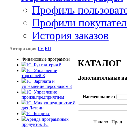
Профиль пользоват
Профили покупател
История заказов
Авторизация
LV
RU
Финансовые программы
КАТАЛОГ
1С: Бухгалтерия 8
1C: Управление
торговлей 8
Дополнительные на
1C: Зарплата и
управление персоналом 8
1C: Управление
Наименование :
произв.предприятием
1С: Микропредприятие 8
для Латвии
1C: Битрикс
Аренда программных
Начало | Пред. |
продуктов 1С