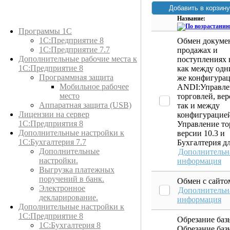
Название:
Каталог товаров
Программы 1С
1С:Предприятие 8
Обмен докуме
1С:Предприятие 7.7
продажах и
Дополнительные рабочие места к
поступлениях
1С:Предприятие 8
как между одн
Программная защита
же конфигура
Мобильное рабочее
ANDI:Управле
место
торговлей, вер
Аппаратная защита (USB)
так и между
Лицензии на сервер
конфигурацие
1С:Предприятия 8
Управление то
Дополнительные настройки к
версии 10.3 и
1С:Бухгалтерия 7.7
Бухгалтерия д
Дополнительные
Дополнительн
настройки.
информация
Выгрузка платежных
поручений в банк.
Обмен с сайто
Электронное
Дополнительн
декларирование.
информация
Дополнительные настройки к
1С:Предприятие 8
Обрезание баз
1С:Бухгалтерия 8
Обрезание баз