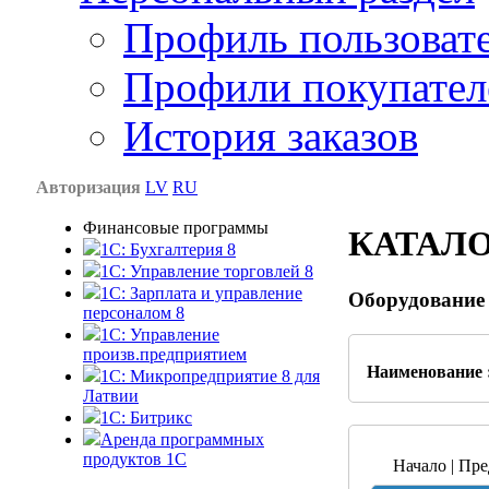
Профиль пользоват
Профили покупател
История заказов
Авторизация
LV
RU
Финансовые программы
КАТАЛ
1С: Бухгалтерия 8
1C: Управление торговлей 8
1C: Зарплата и управление
Оборудование
персоналом 8
1C: Управление
произв.предприятием
Наименование 
1С: Микропредприятие 8 для
Латвии
1C: Битрикс
Аренда программных
продуктов 1С
Начало | Пре