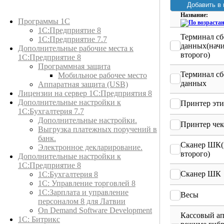
Каталог товаров
Название:
Программы 1С
1С:Предприятие 8
Терминал сб
1С:Предприятие 7.7
данных(начи
Дополнительные рабочие места к
второго)
1С:Предприятие 8
Программная защита
Терминал сб
Мобильное рабочее место
данных
Аппаратная защита (USB)
Лицензии на сервер 1С:Предприятия 8
Дополнительные настройки к
Принтер эти
1С:Бухгалтерия 7.7
Дополнительные настройки.
Принтер чек
Выгрузка платежных поручений в
банк.
Сканер ШК(
Электронное декларирование.
второго)
Дополнительные настройки к
1С:Предприятие 8
Сканер ШК
1С:Бухгалтерия 8
1C: Управление торговлей 8
1С:Зарплата и управление
Весы
персоналом 8 для Латвии
On Demand Software Development
Кассовый ап
1С: Битрикс