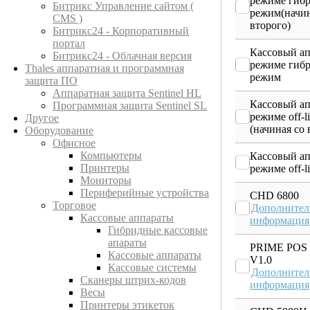
режиме гиб
Битрикс Управление сайтом (
режим(начин
CMS )
второго)
Битрикс24 - Корпоративный
портал
Кассовый ап
Битрикс24 - Облачная версия
режиме гиб
Thales аппаратная и программная
режим
защита ПО
Аппаратная защита Sentinel HL
Кассовый ап
Программная защита Sentinel SL
режиме off-l
Другое
(начиная со 
Оборудование
Офисное
Компьютеры
Кассовый ап
Принтеры
режиме off-l
Мониторы
Периферийные устройства
CHD 6800
Торговое
Дополнител
Кассовые аппараты
информация
Гибридные кассовые
апараты
PRIME POS
Кассовые аппараты
V1.0
Кассовые системы
Дополнител
Сканеры штрих-кодов
информация
Весы
Принтеры этикеток