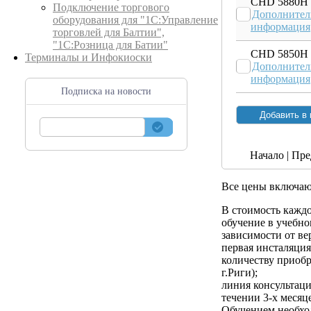
CHD 5880H
Подключение торгового
Дополнител
оборудования для "1С:Управление
информация
торговлей для Балтии",
"1С:Розница для Батии"
CHD 5850H
Терминалы и Инфокиоски
Дополнител
информация
Подписка на новости
Начало | Пре
Все цены включа
В стоимость кажд
обучение в учебном
зависимости от ве
первая инсталяци
количеству приобр
г.Риги);
линия консультац
течении 3-х месяц
Обучением необход