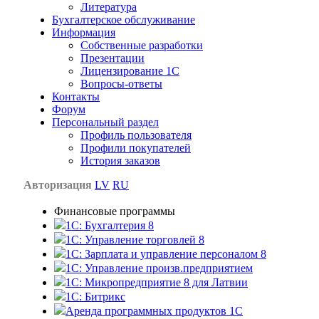
Литература
Бухгалтерское обслуживание
Информация
Собственные разработки
Презентации
Лицензирование 1С
Вопросы-ответы
Контакты
Форум
Персональный раздел
Профиль пользователя
Профили покупателей
История заказов
Авторизация
LV
RU
Финансовые программы
1С: Бухгалтерия 8
1C: Управление торговлей 8
1C: Зарплата и управление персоналом 8
1C: Управление произв.предприятием
1С: Микропредприятие 8 для Латвии
1C: Битрикс
Аренда программных продуктов 1С