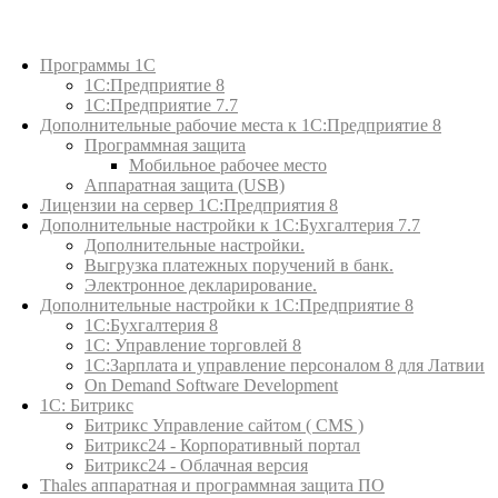
Каталог товаров
Программы 1С
1С:Предприятие 8
1С:Предприятие 7.7
Дополнительные рабочие места к 1С:Предприятие 8
Программная защита
Мобильное рабочее место
Аппаратная защита (USB)
Лицензии на сервер 1С:Предприятия 8
Дополнительные настройки к 1С:Бухгалтерия 7.7
Дополнительные настройки.
Выгрузка платежных поручений в банк.
Электронное декларирование.
Дополнительные настройки к 1С:Предприятие 8
1С:Бухгалтерия 8
1C: Управление торговлей 8
1С:Зарплата и управление персоналом 8 для Латвии
On Demand Software Development
1С: Битрикс
Битрикс Управление сайтом ( CMS )
Битрикс24 - Корпоративный портал
Битрикс24 - Облачная версия
Thales аппаратная и программная защита ПО