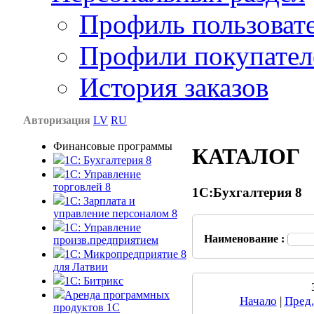
Профиль пользоват
Профили покупател
История заказов
Авторизация
LV
RU
Финансовые программы
КАТАЛОГ
1С: Бухгалтерия 8
1C: Управление
торговлей 8
1С:Бухгалтерия 8
1C: Зарплата и
управление персоналом 8
1C: Управление
Наименование :
произв.предприятием
1С: Микропредприятие 8
для Латвии
1C: Битрикс
Аренда программных
Начало
|
Пред.
продуктов 1С