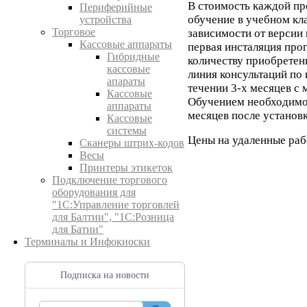
В стоимость каждой пр
Периферийные
обучение в учебном клас
устройства
Торговое
зависимости от версии
Кассовые аппараты
первая инсталяция про
Гибридные
количеству приобретенн
кассовые
линия консультаций по
апараты
течении 3-х месяцев с
Кассовые
Обучением необходимо 
аппараты
месяцев после установ
Кассовые
системы
Цены на удаленные раб
Сканеры штрих-кодов
Весы
Принтеры этикеток
Подключение торгового
оборудования для
"1С:Управление торговлей
для Балтии", "1С:Розница
для Батии"
Терминалы и Инфокиоски
Подписка на новости