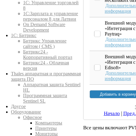
нескольких ба
1C: Управление торговлей
Дополнительн
8
информация
1С:Зарплата и управление
персоналом 8 для Латвии
Внешний моду
On Demand Software
«Интеграция с
Development
Paytraq»
1С: Битрикс
Дополнительн
Битрикс Управление
информация
сайтом ( CMS )
Битрикс24 -
Внешний моду
Корпоративный портал
«Интеграция с
Битрикс24 - Облачная
Edisoft»
версия
Дополнительн
Thales аппаратная и программная
информация
защита ПО
Аппаратная защита Sentinel
HL
Программная защита
Sentinel SL
Другое
Оборудование
Начало
|
Пред.
Офисное
Компьютеры
Все цены включают PV
Принтеры
Мониторы