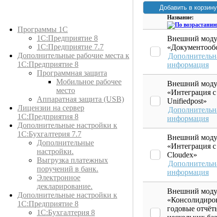
Название:
Каталог товаров
Программы 1С
1С:Предприятие 8
Внешний моду
1С:Предприятие 7.7
«Документооб
Дополнительные рабочие места к
Дополнительн
1С:Предприятие 8
информация
Программная защита
Мобильное рабочее
Внешний моду
место
«Интеграция с
Аппаратная защита (USB)
Unifiedpost»
Лицензии на сервер
Дополнительн
1С:Предприятия 8
информация
Дополнительные настройки к
1С:Бухгалтерия 7.7
Внешний моду
Дополнительные
«Интеграция с
настройки.
Cloudex»
Выгрузка платежных
Дополнительн
поручений в банк.
информация
Электронное
декларирование.
Внешний моду
Дополнительные настройки к
«Консолидиро
1С:Предприятие 8
годовые отчёт
1С:Бухгалтерия 8