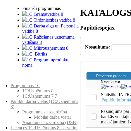
Finanšu programmas
KATALOG
1C:Grāmatvedība 8
1C:Tirdzniecības vadība 8
1C:Darba alga un Personāla
Papildiespējas.
vadība 8
1C:Ražošanas uzņēmuma
vadīšana 8
Nosaukums:
1С:Мikrouzņēmums 8
1C: Bitriks
1C Programmproduktu
noma
Preču katalogs
Nosaukums:
Programmas 1C
1C:Uzņēmums 8
Statistika IN
1C:Uzņēmums 7.7
Papildu informā
Papildu darba vietas (1C:Uzņēmums
8)
Paziņojums par 
Programmas aizsardzība
bankās veiktaji
Mobilai darba vietai
maksājumiem 
Aparatūras aizsardzība (USB)
Licences 1C:Uzņēmums 8. serverim