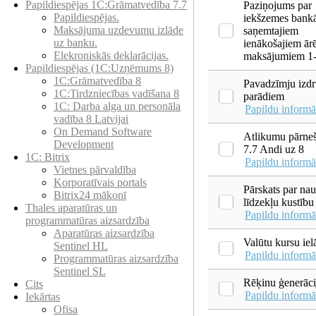
Papildiespējas 1C:Grāmatvedība 7.7
Paziņojums par
Papildiespējas.
iekšzemes bank
Maksājuma uzdevumu izlāde
saņemtajiem
uz banku.
ienākošajiem ār
Elekroniskās deklarācijas.
maksājumiem 1
Papildiespējas (1C:Uzņēmums 8)
1C:Grāmatvedība 8
Pavadzīmju izdr
1C:Tirdzniecības vadīšana 8
parādiem
1С: Darba alga un personāla
Papildu informā
vadība 8 Latvijai
On Demand Software
Atlikumu pārne
Development
7.7 Andi uz 8
1C: Bitrix
Papildu informā
Vietnes pārvaldība
Korporatīvais portals
Pārskats par na
Bitrix24 mākonī
līdzekļu kustību
Thales aparatūras un
Papildu informā
programmatūras aizsardzība
Aparatūras aizsardzība
Valūtu kursu iel
Sentinel HL
Papildu informā
Programmatūras aizsardzība
Sentinel SL
Rēķinu ģenerāci
Cits
Papildu informā
Iekārtas
Ofisa