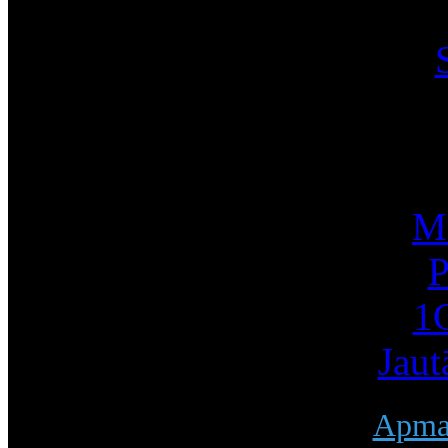
I
Mū
P
1С
Jaut
Apmak