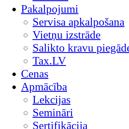
Pakalpojumi
Servisa apkalpošana
Vietņu izstrāde
Salikto kravu piegād
Tax.LV
Cenas
Apmācība
Lekcijas
Semināri
Sertifikācija