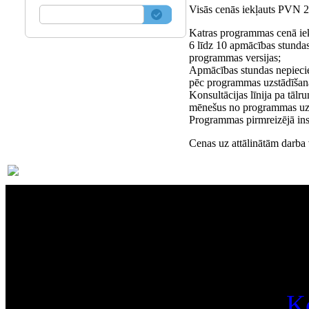
Visās cenās iekļauts PVN 
Katras programmas cenā iek
6 līdz 10 apmācības stundas
programmas versijas;
Apmācības stundas nepieci
pēc programmas uzstādīšan
Konsultācijas līnija pa tāl
mēnešus no programmas uzs
Programmas pirmreizējā inst
Cenas uz attālinātām darba
Par
K