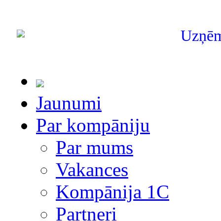
Uzņē
Jaunumi
Par kompāniju
Par mums
Vakances
Kompānija 1С
Partneri