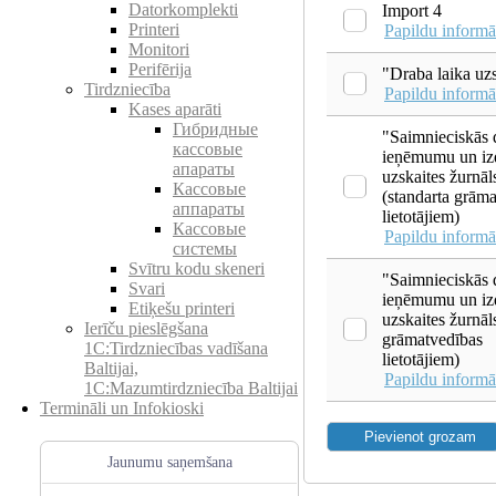
Datorkomplekti
Import 4
Printeri
Papildu informā
Monitori
Perifērija
"Draba laika uz
Tirdzniecība
Papildu informā
Kases aparāti
Гибридные
"Saimnieciskās 
кассовые
ieņēmumu un i
апараты
uzskaites žurnāl
Кассовые
(standarta grām
аппараты
lietotājiem)
Кассовые
Papildu informā
системы
Svītru kodu skeneri
"Saimnieciskās 
Svari
ieņēmumu un i
Etiķešu printeri
uzskaites žurnāl
Ierīču pieslēgšana
grāmatvedības
1C:Tirdzniecības vadīšana
lietotājiem)
Baltijai,
Papildu informā
1C:Mazumtirdzniecība Baltijai
Termināli un Infokioski
Jaunumu saņemšana