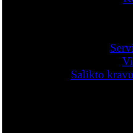
Pa
Serv
Vi
Salikto krav