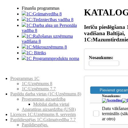
Finanšu programmas
KATALO
1C:Grāmatvedība 8
1C:Tirdzniecības vadība 8
1C:Darba alga un Personāla
Ierīču pieslēgšana
vadība 8
vadīšana Baltijai,
1C:Ražošanas uzņēmuma
1C:Mazumtirdzniec
vadīšana 8
1С:Мikrouzņēmums 8
1C: Bitriks
Nosaukums:
1C Programmproduktu noma
Preču katalogs
Programmas 1C
1C:Uzņēmums 8
1C:Uzņēmums 7.7
Papildu darba vietas (1C:Uzņēmums 8)
Nosaukums:
Programmas aizsardzība
Mobilai darba vietai
Datu vākšana
Aparatūras aizsardzība (USB)
terminālis (sāk
Licences 1C:Uzņēmums 8. serverim
ar otro)
Papildiespējas 1C:Grāmatvedība 7.7
Papildiespējas.