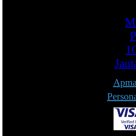
I
Mū
P
1С
Jaut
Apmak
Persona