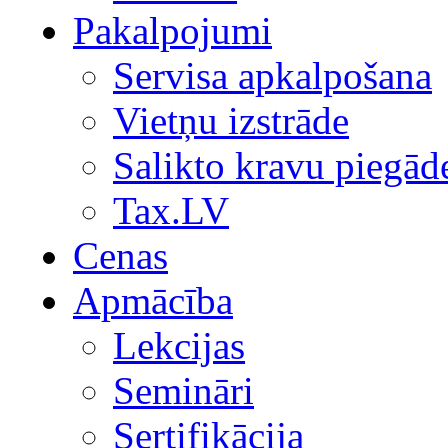
Pakalpojumi
Servisa apkalpošana
Vietņu izstrāde
Salikto kravu piegād
Tax.LV
Cenas
Apmācība
Lekcijas
Semināri
Sertifikācija