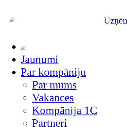
Uzņē
Jaunumi
Par kompāniju
Par mums
Vakances
Kompānija 1С
Partneri