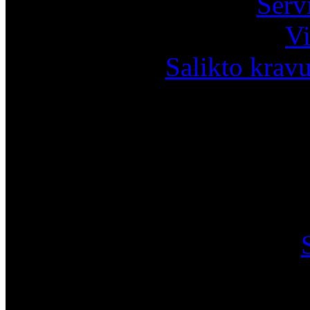
Serv
Vi
Salikto krav