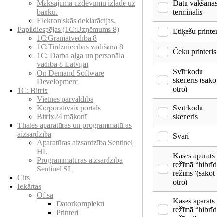
Datu vākšana
Maksājuma uzdevumu izlāde uz
terminālis
banku.
Elekroniskās deklarācijas.
Papildiespējas (1C:Uzņēmums 8)
Etiķešu printer
1C:Grāmatvedība 8
1C:Tirdzniecības vadīšana 8
Čeku printeris
1С: Darba alga un personāla
vadība 8 Latvijai
Svītrkodu
On Demand Software
skeneris (sākot
Development
otro)
1C: Bitrix
Vietnes pārvaldība
Svītrkodu
Korporatīvais portals
skeneris
Bitrix24 mākonī
Thales aparatūras un programmatūras
aizsardzība
Svari
Aparatūras aizsardzība Sentinel
HL
Kases aparāts
Programmatūras aizsardzība
režīmā “hibrīd
Sentinel SL
režīms”(sākot 
Cits
otro)
Iekārtas
Ofisa
Kases aparāts
Datorkomplekti
režīmā “hibrīd
Printeri