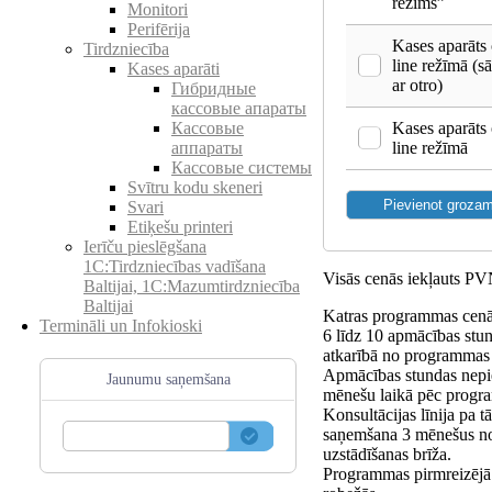
režīms”
Monitori
Perifērija
Kases aparāts 
Tirdzniecība
line režīmā (s
Kases aparāti
ar otro)
Гибридные
кассовые апараты
Kases aparāts 
Кассовые
line režīmā
аппараты
Кассовые системы
Svītru kodu skeneri
Svari
Etiķešu printeri
Ierīču pieslēgšana
1C:Tirdzniecības vadīšana
Visās cenās iekļauts P
Baltijai, 1C:Mazumtirdzniecība
Baltijai
Katras programmas cenā 
Termināli un Infokioski
6 līdz 10 apmācības stu
atkarībā no programmas 
Apmācības stundas nepi
Jaunumu saņemšana
mēnešu laikā pēc progr
Konsultācijas līnija pa 
saņemšana 3 mēnešus n
uzstādīšanas brīža.
Programmas pirmreizējā 