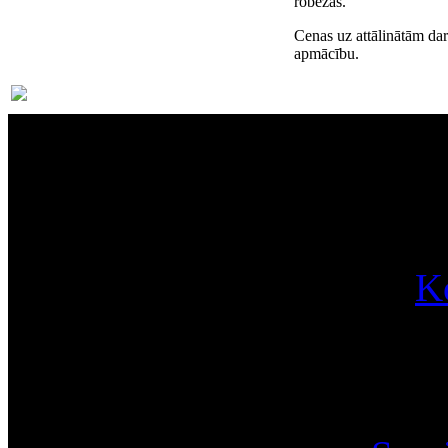
robežās.
Cenas uz attālinātām da
apmācību.
Par
K
Pa