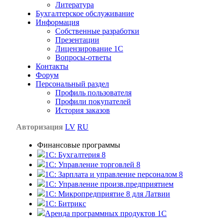
Литература
Бухгалтерское обслуживание
Информация
Собственные разработки
Презентации
Лицензирование 1С
Вопросы-ответы
Контакты
Форум
Персональный раздел
Профиль пользователя
Профили покупателей
История заказов
Авторизация
LV
RU
Финансовые программы
1С: Бухгалтерия 8
1C: Управление торговлей 8
1C: Зарплата и управление персоналом 8
1C: Управление произв.предприятием
1С: Микропредприятие 8 для Латвии
1C: Битрикс
Аренда программных продуктов 1С