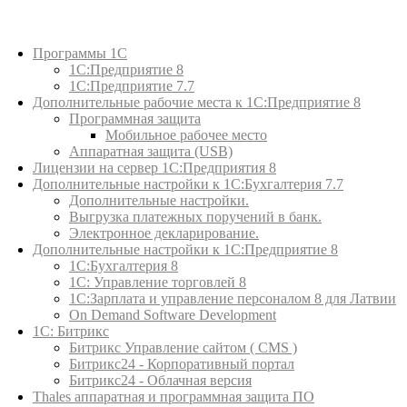
Каталог товаров
Программы 1С
1С:Предприятие 8
1С:Предприятие 7.7
Дополнительные рабочие места к 1С:Предприятие 8
Программная защита
Мобильное рабочее место
Аппаратная защита (USB)
Лицензии на сервер 1С:Предприятия 8
Дополнительные настройки к 1С:Бухгалтерия 7.7
Дополнительные настройки.
Выгрузка платежных поручений в банк.
Электронное декларирование.
Дополнительные настройки к 1С:Предприятие 8
1С:Бухгалтерия 8
1C: Управление торговлей 8
1С:Зарплата и управление персоналом 8 для Латвии
On Demand Software Development
1С: Битрикс
Битрикс Управление сайтом ( CMS )
Битрикс24 - Корпоративный портал
Битрикс24 - Облачная версия
Thales аппаратная и программная защита ПО