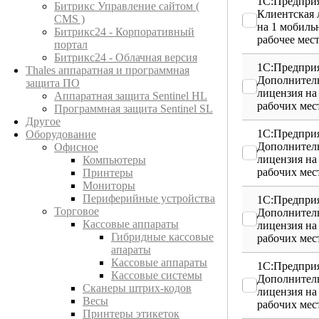
1С:Предприя
Битрикс Управление сайтом (
Клиентская 
CMS )
на 1 мобиль
Битрикс24 - Корпоративный
рабочее мес
портал
Битрикс24 - Облачная версия
1С:Предприя
Thales аппаратная и программная
Дополнител
защита ПО
лицензия на
Аппаратная защита Sentinel HL
рабочих мес
Программная защита Sentinel SL
Другое
1С:Предприя
Оборудование
Дополнител
Офисное
лицензия на
Компьютеры
рабочих мес
Принтеры
Мониторы
Периферийные устройства
1С:Предприя
Торговое
Дополнител
Кассовые аппараты
лицензия на
Гибридные кассовые
рабочих мес
апараты
Кассовые аппараты
1С:Предприя
Кассовые системы
Дополнител
Сканеры штрих-кодов
лицензия на
Весы
рабочих мес
Принтеры этикеток