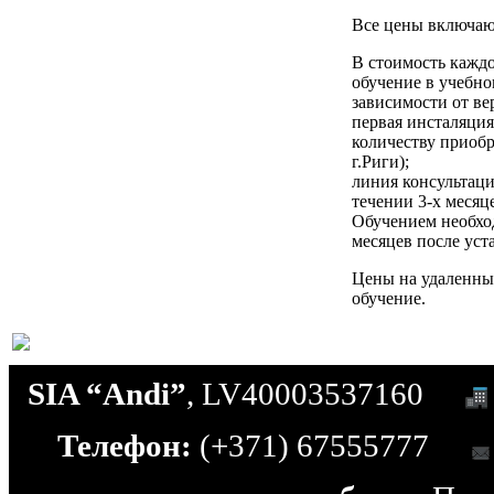
Все цены включа
В стоимость кажд
обучение в учебном
зависимости от ве
первая инсталяци
количеству приобр
г.Риги);
линия консультац
течении 3-х месяц
Обучением необход
месяцев после ус
Цены на удаленны
обучение.
SIA “Andi”
, LV40003537160
Телефон:
(+371) 67555777