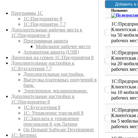
Каталог товаров
Название:
Программы 1С
1С:Предприятие 8
1С:Предприя
1С:Предприятие 7.7
Клиентская 
Дополнительные рабочие места к
на 50 мобил
1С:Предприятие 8
рабочих мес
Программная защита
Мобильное рабочее место
Аппаратная защита (USB)
1С:Предприя
Лицензии на сервер 1С:Предприятия 8
Клиентская 
Дополнительные настройки к
на 20 мобил
1С:Бухгалтерия 7.7
рабочих мес
Дополнительные настройки.
Выгрузка платежных поручений в
1С:Предприя
банк.
Клиентская 
Электронное декларирование.
на 10 мобил
Дополнительные настройки к
рабочих мес
1С:Предприятие 8
1С:Бухгалтерия 8
1С:Предприя
1C: Управление торговлей 8
Клиентская 
1С:Зарплата и управление
на 5 мобиль
персоналом 8 для Латвии
рабочих мес
On Demand Software Development
1С: Битрикс