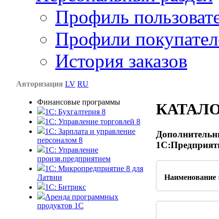
Профиль пользоват
Профили покупател
История заказов
Авторизация
LV
RU
Финансовые программы
КАТАЛ
1С: Бухгалтерия 8
1C: Управление торговлей 8
1C: Зарплата и управление
Дополнительны
персоналом 8
1С:Предприят
1C: Управление
произв.предприятием
1С: Микропредприятие 8 для
Латвии
Наименование 
1C: Битрикс
Аренда программных
продуктов 1С