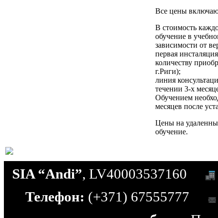
Все цены включа
В стоимость кажд
обучение в учебном
зависимости от ве
первая инсталяци
количеству приобр
г.Риги);
линия консультац
течении 3-х месяц
Обучением необход
месяцев после ус
Цены на удаленны
обучение.
SIA “Andi”
, LV40003537160
Телефон:
(+371) 67555777