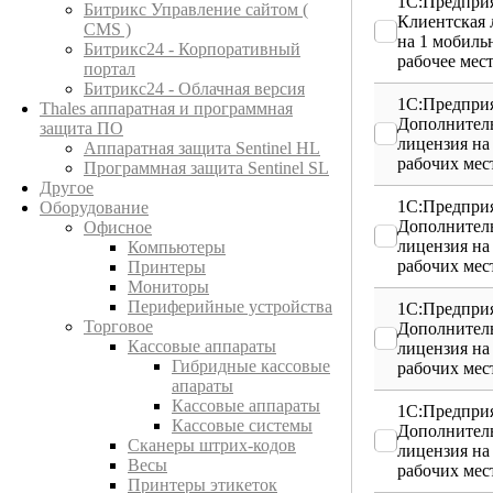
1С:Предприя
Битрикс Управление сайтом (
Клиентская 
CMS )
на 1 мобиль
Битрикс24 - Корпоративный
рабочее мес
портал
Битрикс24 - Облачная версия
1С:Предприя
Thales аппаратная и программная
Дополнител
защита ПО
лицензия на
Аппаратная защита Sentinel HL
рабочих мес
Программная защита Sentinel SL
Другое
1С:Предприя
Оборудование
Дополнител
Офисное
лицензия на
Компьютеры
рабочих мес
Принтеры
Мониторы
Периферийные устройства
1С:Предприя
Торговое
Дополнител
Кассовые аппараты
лицензия на
Гибридные кассовые
рабочих мес
апараты
Кассовые аппараты
1С:Предприя
Кассовые системы
Дополнител
Сканеры штрих-кодов
лицензия на
Весы
рабочих мес
Принтеры этикеток