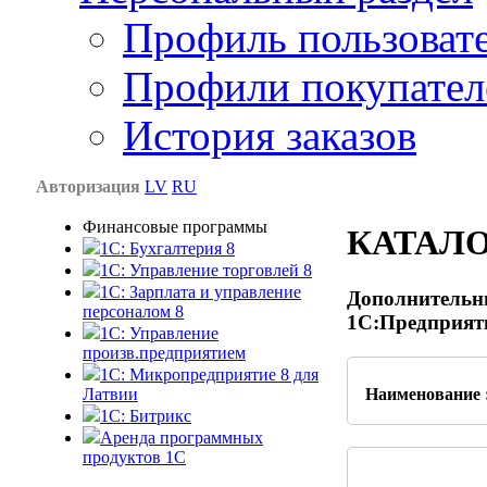
Профиль пользоват
Профили покупател
История заказов
Авторизация
LV
RU
Финансовые программы
КАТАЛ
1С: Бухгалтерия 8
1C: Управление торговлей 8
1C: Зарплата и управление
Дополнительны
персоналом 8
1С:Предприят
1C: Управление
произв.предприятием
1С: Микропредприятие 8 для
Латвии
Наименование 
1C: Битрикс
Аренда программных
продуктов 1С