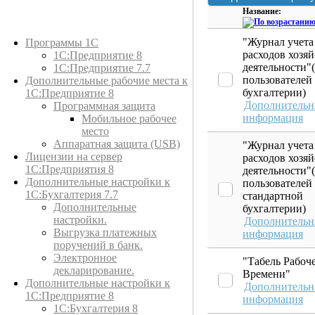
Название:
Каталог товаров
"Журнал учета
Программы 1С
расходов хозя
1С:Предприятие 8
деятельности"
1С:Предприятие 7.7
пользователей
Дополнительные рабочие места к
бухгалтерии)
1С:Предприятие 8
Дополнительн
Программная защита
информация
Мобильное рабочее
место
Аппаратная защита (USB)
"Журнал учета
Лицензии на сервер
расходов хозя
1С:Предприятия 8
деятельности"
Дополнительные настройки к
пользователей
1С:Бухгалтерия 7.7
стандартной
Дополнительные
бухгалтерии)
настройки.
Дополнительн
Выгрузка платежных
информация
поручений в банк.
Электронное
"Табель Рабоч
декларирование.
Времени"
Дополнительные настройки к
Дополнительн
1С:Предприятие 8
информация
1С:Бухгалтерия 8