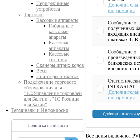
Периферийные
Дополнительн
устройства
информация
Торговое
Кассовые аппараты
Сообщение о
Гибридные
полученных б
кассовые
входящих вне
апараты
платежах 1-IB
Кассовые
аппараты
Сообщение о
Кассовые
произведенны
системы
банковских ис
Сканеры штрих-кодов
внешних плат
Весы
Принтеры этикеток
Статистически
Подключение торгового
INTRASTAT
оборудования для
Дополнительн
"1С:Управление торговлей
информация
для Балтии", "1С:Розница
для Батии"
Терминалы и Инфокиоски
Подписка на новости
Все цены включают PV