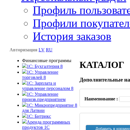
Профиль пользоват
Профили покупател
История заказов
Авторизация
LV
RU
Финансовые программы
КАТАЛОГ
1С: Бухгалтерия 8
1C: Управление
торговлей 8
Дополнительные на
1C: Зарплата и
управление персоналом 8
1C: Управление
Наименование :
произв.предприятием
1С: Микропредприятие 8
для Латвии
1C: Битрикс
Аренда программных
продуктов 1С