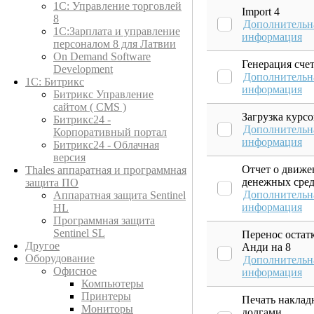
1C: Управление торговлей
Import 4
8
Дополнительн
1С:Зарплата и управление
информация
персоналом 8 для Латвии
On Demand Software
Генерация сче
Development
Дополнительн
1С: Битрикс
информация
Битрикс Управление
сайтом ( CMS )
Загрузка курс
Битрикс24 -
Дополнительн
Корпоративный портал
информация
Битрикс24 - Облачная
версия
Отчет о движ
Thales аппаратная и программная
денежных сред
защита ПО
Дополнительн
Аппаратная защита Sentinel
информация
HL
Программная защита
Sentinel SL
Перенос остатк
Другое
Анди на 8
Оборудование
Дополнительн
Офисное
информация
Компьютеры
Принтеры
Печать наклад
Мониторы
долгами