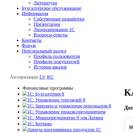
Литература
Бухгалтерское обслуживание
Информация
Собственные разработки
Презентации
Лицензирование 1С
Вопросы-ответы
Контакты
Форум
Персональный раздел
Профиль пользователя
Профили покупателей
История заказов
Авторизация
LV
RU
Финансовые программы
К
1С: Бухгалтерия 8
1C: Управление торговлей 8
1C: Зарплата и управление персоналом 8
До
1C: Управление произв.предприятием
1С: Микропредприятие 8 для Латвии
1C: Битрикс
Н
Аренда программных продуктов 1С