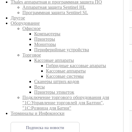
Thales аппаратная и программная защита ПО
Аппаратная защита Sentinel HL
Программная защита Sentinel SL
Другое
Оборудование
Офисное
Компьютеры
Принтеры
Мониторы
Периферийные устройства
Торговое
Кассовые аппараты
Гибридные кассовые апараты
Кассовые аппараты
Кассовые системы
Сканеры штрих-кодов
Весы
Принтеры этикеток
Подключение торгового оборудования для
"1С:Управление торговлей для Балтии",
"1С:Розница для Батии"
Терминалы и Инфокиоски
Подписка на новости