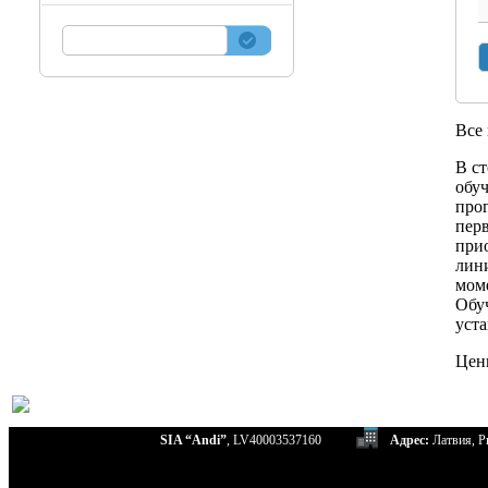
Все
В с
обуч
про
пер
прио
лини
мом
Обуч
уст
Цен
SIA “Andi”
, LV40003537160
Адрес:
Латвия, Ри