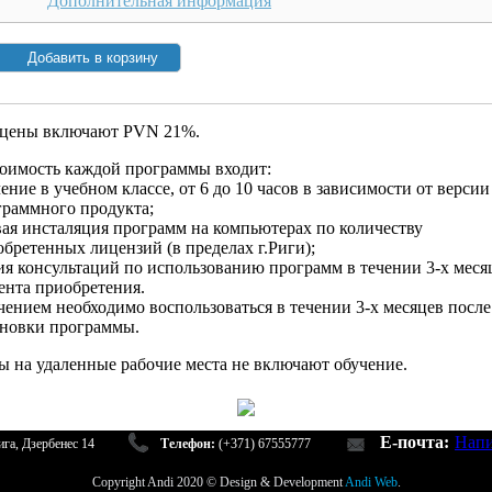
Дополнительная информация
 цены включают PVN 21%.
тоимость каждой программы входит:
ение в учебном классе, от 6 до 10 часов в зависимости от версии
граммного продукта;
вая инсталяция программ на компьютерах по количеству
бретенных лицензий (в пределах г.Риги);
я консультаций по использованию программ в течении 3-х меся
ента приобретения.
ением необходимо воспользоваться в течении 3-х месяцев после
ановки программы.
ы на удаленные рабочие места не включают обучение.
E-почта:
Напи
га, Дзербенес 14
Телефон:
(+371) 67555777
Copyright Andi 2020 © Design & Development
Andi Web
.