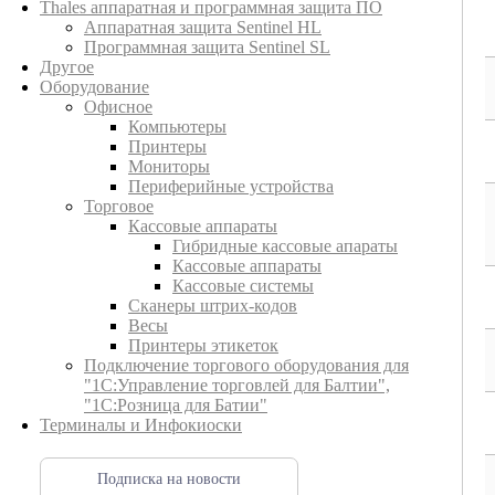
Thales аппаратная и программная защита ПО
Аппаратная защита Sentinel HL
Программная защита Sentinel SL
Другое
Оборудование
Офисное
Компьютеры
Принтеры
Мониторы
Периферийные устройства
Торговое
Кассовые аппараты
Гибридные кассовые апараты
Кассовые аппараты
Кассовые системы
Сканеры штрих-кодов
Весы
Принтеры этикеток
Подключение торгового оборудования для
"1С:Управление торговлей для Балтии",
"1С:Розница для Батии"
Терминалы и Инфокиоски
Подписка на новости