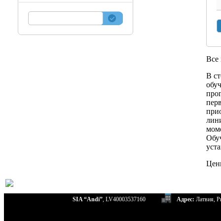
Все
В с
обуч
про
пер
прио
лини
мом
Обуч
уст
Цен
SIA “Andi”
, LV40003537160
Адрес:
Латвия, Ри