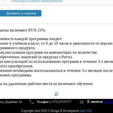
Дополнительная информация
 цены включают PVN 21%.
тоимость каждой программы входит:
ение в учебном классе, от 6 до 10 часов в зависимости от версии
граммного продукта;
вая инсталяция программ на компьютерах по количеству
бретенных лицензий (в пределах г.Риги);
я консультаций по использованию программ в течении 3-х меся
ента приобретения.
ением необходимо воспользоваться в течении 3-х месяцев после
ановки программы.
ы на удаленные рабочие места не включают обучение.
E-почта:
Напи
га, Дзербенес 14
Телефон:
(+371) 67555777
Copyright Andi 2020 © Design & Development
Andi Web
.