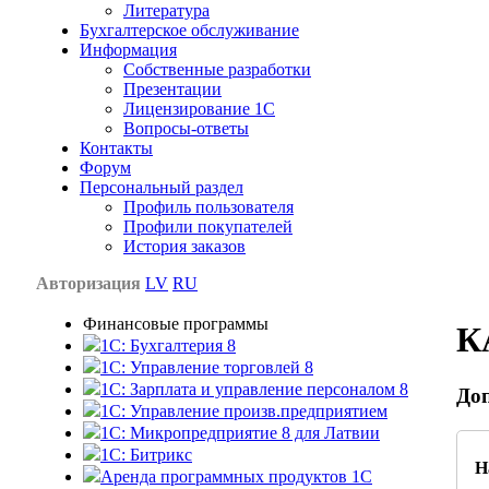
Литература
Бухгалтерское обслуживание
Информация
Собственные разработки
Презентации
Лицензирование 1С
Вопросы-ответы
Контакты
Форум
Персональный раздел
Профиль пользователя
Профили покупателей
История заказов
Авторизация
LV
RU
Финансовые программы
К
1С: Бухгалтерия 8
1C: Управление торговлей 8
1C: Зарплата и управление персоналом 8
До
1C: Управление произв.предприятием
1С: Микропредприятие 8 для Латвии
1C: Битрикс
Н
Аренда программных продуктов 1С