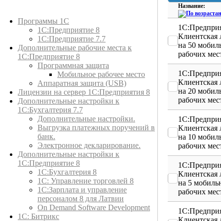
Название:
Каталог товаров
Программы 1С
1С:Предприя
1С:Предприятие 8
Клиентская 
1С:Предприятие 7.7
на 50 мобил
Дополнительные рабочие места к
рабочих мес
1С:Предприятие 8
Программная защита
1С:Предприя
Мобильное рабочее место
Клиентская 
Аппаратная защита (USB)
на 20 мобил
Лицензии на сервер 1С:Предприятия 8
рабочих мес
Дополнительные настройки к
1С:Бухгалтерия 7.7
Дополнительные настройки.
1С:Предприя
Выгрузка платежных поручений в
Клиентская 
банк.
на 10 мобил
Электронное декларирование.
рабочих мес
Дополнительные настройки к
1С:Предприятие 8
1С:Предприя
1С:Бухгалтерия 8
Клиентская 
1C: Управление торговлей 8
на 5 мобиль
1С:Зарплата и управление
рабочих мес
персоналом 8 для Латвии
On Demand Software Development
1С:Предприя
1С: Битрикс
Клиентская 