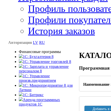
Профиль пользоват
Профили покупател
История заказов
Авторизация
LV
RU
Финансовые программы
КАТАЛ
1С: Бухгалтерия 8
1C: Управление торговлей 8
1C: Зарплата и управление
Программная 
персоналом 8
1C: Управление
произв.предприятием
Наименование 
1С: Микропредприятие 8 для
Латвии
1C: Битрикс
Аренда программных
продуктов 1С