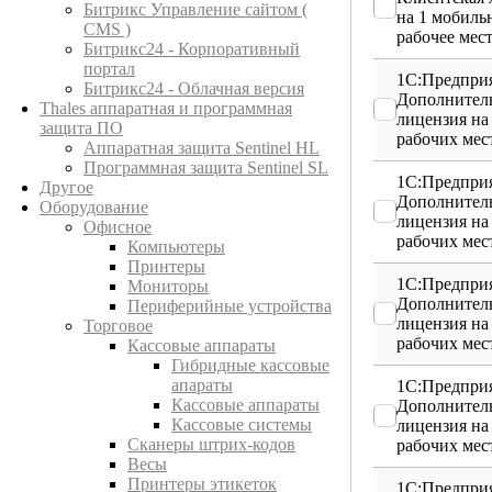
Битрикс Управление сайтом (
на 1 мобиль
CMS )
рабочее мес
Битрикс24 - Корпоративный
портал
1С:Предприя
Битрикс24 - Облачная версия
Дополнител
Thales аппаратная и программная
лицензия на
защита ПО
рабочих мес
Аппаратная защита Sentinel HL
Программная защита Sentinel SL
1С:Предприя
Другое
Дополнител
Оборудование
лицензия на
Офисное
рабочих мес
Компьютеры
Принтеры
1С:Предприя
Мониторы
Дополнител
Периферийные устройства
лицензия на
Торговое
рабочих мес
Кассовые аппараты
Гибридные кассовые
апараты
1С:Предприя
Кассовые аппараты
Дополнител
Кассовые системы
лицензия на
Сканеры штрих-кодов
рабочих мес
Весы
Принтеры этикеток
1С:Предприя