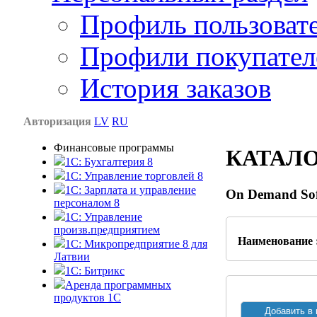
Профиль пользоват
Профили покупател
История заказов
Авторизация
LV
RU
Финансовые программы
КАТАЛ
1С: Бухгалтерия 8
1C: Управление торговлей 8
1C: Зарплата и управление
On Demand Sof
персоналом 8
1C: Управление
произв.предприятием
Наименование 
1С: Микропредприятие 8 для
Латвии
1C: Битрикс
Аренда программных
продуктов 1С