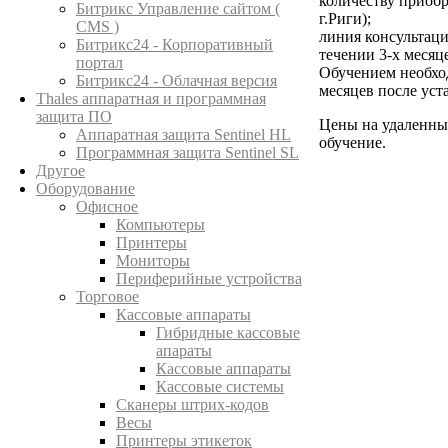
количеству приобр
Битрикс Управление сайтом (
г.Риги);
CMS )
линия консультац
Битрикс24 - Корпоративный
течении 3-х месяц
портал
Обучением необход
Битрикс24 - Облачная версия
месяцев после ус
Thales аппаратная и программная
защита ПО
Цены на удаленны
Аппаратная защита Sentinel HL
обучение.
Программная защита Sentinel SL
Другое
Оборудование
Офисное
Компьютеры
Принтеры
Мониторы
Периферийные устройства
Торговое
Кассовые аппараты
Гибридные кассовые
апараты
Кассовые аппараты
Кассовые системы
Сканеры штрих-кодов
Весы
Принтеры этикеток