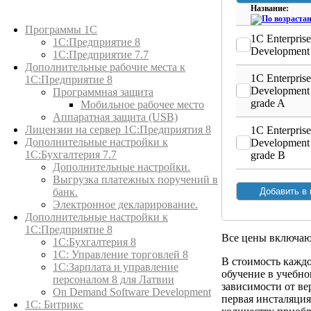
Название:
Каталог товаров
Программы 1С
1C Enterpris
1С:Предприятие 8
Development
1С:Предприятие 7.7
Дополнительные рабочие места к
1C Enterpris
1С:Предприятие 8
Development
Программная защита
grade A
Мобильное рабочее место
Аппаратная защита (USB)
Лицензии на сервер 1С:Предприятия 8
1C Enterpris
Дополнительные настройки к
Development
1С:Бухгалтерия 7.7
grade B
Дополнительные настройки.
Выгрузка платежных поручений в
банк.
Электронное декларирование.
Дополнительные настройки к
1С:Предприятие 8
Все цены включа
1С:Бухгалтерия 8
1C: Управление торговлей 8
В стоимость кажд
1С:Зарплата и управление
обучение в учебном
персоналом 8 для Латвии
зависимости от ве
On Demand Software Development
первая инсталяци
1С: Битрикс