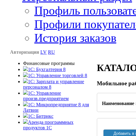
Профиль пользоват
Профили покупател
История заказов
Авторизация
LV
RU
Финансовые программы
КАТАЛ
1С: Бухгалтерия 8
1C: Управление торговлей 8
1C: Зарплата и управление
Мобильное раб
персоналом 8
1C: Управление
произв.предприятием
Наименование 
1С: Микропредприятие 8 для
Латвии
1C: Битрикс
Аренда программных
продуктов 1С