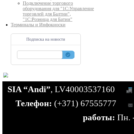
Подключение торгового
оборудования для "1С:Управление
торговлей для Балтии",
"1С:Розница для Батии"
Терминалы и Инфокиоски
Подписка на новости
SIA “Andi”
, LV40003537160
Телефон:
(+371) 67555777
работы:
Пн. -