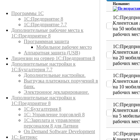
Название:
Каталог товаров
Программы 1С
1С:Предприя
1С:Предприятие 8
Клиентская 
1С:Предприятие 7.7
на 50 мобил
Дополнительные рабочие места к
рабочих мес
1С:Предприятие 8
Программная защита
1С:Предприя
Мобильное рабочее место
Клиентская 
Аппаратная защита (USB)
на 20 мобил
Лицензии на сервер 1С:Предприятия 8
рабочих мес
Дополнительные настройки к
1С:Бухгалтерия 7.7
Дополнительные настройки.
1С:Предприя
Выгрузка платежных поручений в
Клиентская 
банк.
на 10 мобил
Электронное декларирование.
рабочих мес
Дополнительные настройки к
1С:Предприятие 8
1С:Предприя
1С:Бухгалтерия 8
Клиентская 
1C: Управление торговлей 8
на 5 мобиль
1С:Зарплата и управление
рабочих мес
персоналом 8 для Латвии
On Demand Software Development
1С:Предприя
1С: Битрикс
Клиентская 