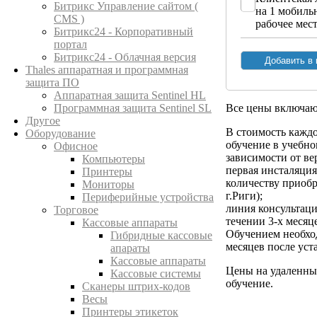
Битрикс Управление сайтом (
на 1 мобиль
CMS )
рабочее мес
Битрикс24 - Корпоративный
портал
Битрикс24 - Облачная версия
Thales аппаратная и программная
защита ПО
Аппаратная защита Sentinel HL
Все цены включа
Программная защита Sentinel SL
Другое
В стоимость кажд
Оборудование
обучение в учебном
Офисное
зависимости от ве
Компьютеры
первая инсталяци
Принтеры
количеству приобр
Мониторы
г.Риги);
Периферийные устройства
линия консультац
Торговое
течении 3-х месяц
Кассовые аппараты
Обучением необход
Гибридные кассовые
месяцев после ус
апараты
Кассовые аппараты
Цены на удаленны
Кассовые системы
обучение.
Сканеры штрих-кодов
Весы
Принтеры этикеток