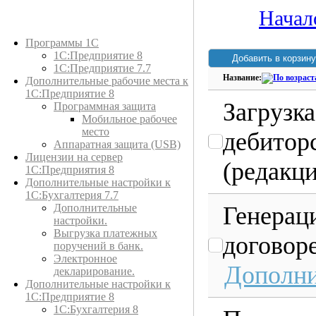
Начал
Каталог товаров
Программы 1С
1С:Предприятие 8
1С:Предприятие 7.7
Название:
Дополнительные рабочие места к
1С:Предприятие 8
Загрузка
Программная защита
Мобильное рабочее
место
дебитор
Аппаратная защита (USB)
Лицензии на сервер
(редакци
1С:Предприятия 8
Дополнительные настройки к
1С:Бухгалтерия 7.7
Генераци
Дополнительные
настройки.
Выгрузка платежных
договоре
поручений в банк.
Электронное
Дополни
декларирование.
Дополнительные настройки к
1С:Предприятие 8
1С:Бухгалтерия 8