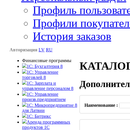
Профиль пользоват
Профили покупател
История заказов
Авторизация
LV
RU
Финансовые программы
КАТАЛО
1С: Бухгалтерия 8
1C: Управление
торговлей 8
Дополнител
1C: Зарплата и
управление персоналом 8
1C: Управление
произв.предприятием
1С: Микропредприятие 8
Наименование :
для Латвии
1C: Битрикс
Аренда программных
продуктов 1С