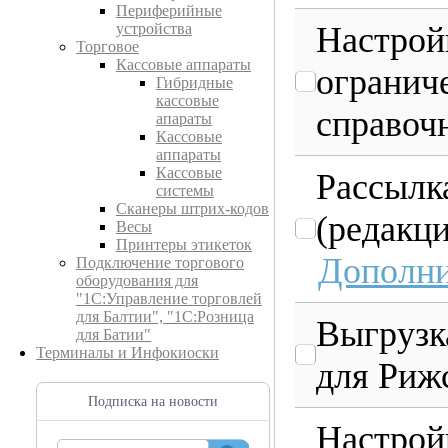
Периферийные
Настрой
устройства
Торговое
Кассовые аппараты
огранич
Гибридные
кассовые
справоч
апараты
Кассовые
аппараты
Кассовые
Рассылка
системы
Сканеры штрих-кодов
(редакци
Весы
Принтеры этикеток
Дополни
Подключение торгового
оборудования для
"1С:Управление торговлей
для Балтии", "1С:Розница
Выгрузк
для Батии"
Терминалы и Инфокиоски
для Риж
Подписка на новости
Настрой