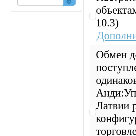
объекта
10.3)
Дополни
Обмен д
поступл
одинако
Анди:Уп
Латвии р
конфигу
торговле