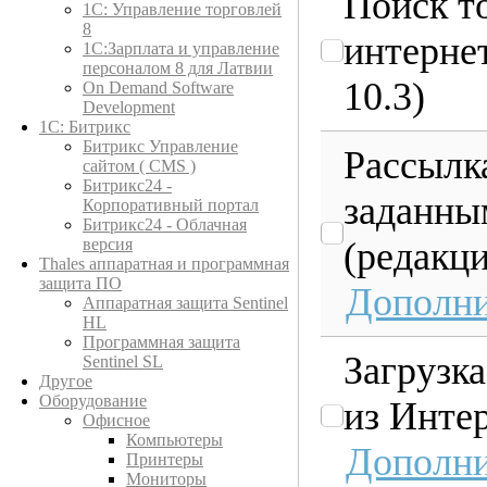
Поиск то
1C: Управление торговлей
8
интернет
1С:Зарплата и управление
персоналом 8 для Латвии
10.3)
On Demand Software
Development
1С: Битрикс
Битрикс Управление
Рассылк
сайтом ( CMS )
Битрикс24 -
заданны
Корпоративный портал
Битрикс24 - Облачная
(редакци
версия
Thales аппаратная и программная
защита ПО
Дополни
Аппаратная защита Sentinel
HL
Программная защита
Загрузк
Sentinel SL
Другое
Оборудование
из Интер
Офисное
Компьютеры
Дополни
Принтеры
Мониторы