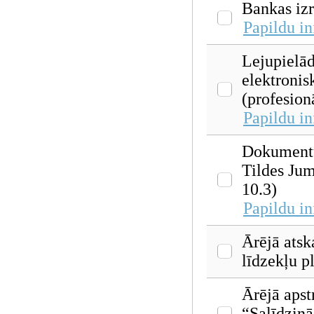
Bankas izr
Papildu i
Lejupielād
elektronis
(profesion
Papildu i
Dokumentu
Tildes Jum
10.3)
Papildu i
Ārējā atsk
līdzekļu 
Ārējā apst
“Salīdzinā