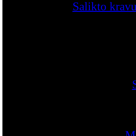
Salikto krav
I
Mū