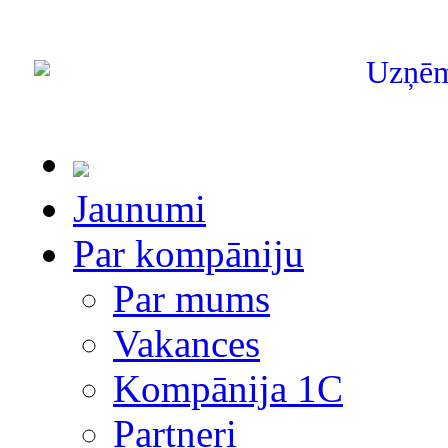
Uzņē
Jaunumi
Par kompāniju
Par mums
Vakances
Kompānija 1С
Partneri