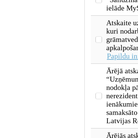
ielāde My
Atskaite 
kuri nodar
grāmatved
apkalpoša
Papildu i
Ārējā atsk
“Uzņēmum
nodokļa pā
nerezident
ienākumi
samaksāto
Latvijas 
Ārējās ats