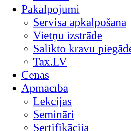
Pakalpojumi
Servisa apkalpošana
Vietņu izstrāde
Salikto kravu piegād
Tax.LV
Cenas
Apmācība
Lekcijas
Semināri
Sertifikācija