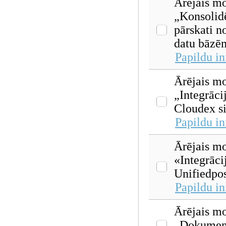
Ārējais mo
„Konsolid
pārskati n
datu bāzē
Papildu i
Ārējais mo
„Integrāci
Cloudex s
Papildu i
Ārējais mo
«Integrāci
Unifiedpos
Papildu i
Ārējais mo
„Dokument