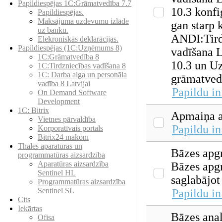
Papildiespējas 1C:Grāmatvedība 7.7
10.3 konfi
Papildiespējas.
Maksājuma uzdevumu izlāde
gan starp 
uz banku.
ANDI:Tird
Elekroniskās deklarācijas.
Papildiespējas (1C:Uzņēmums 8)
vadīšana L
1C:Grāmatvedība 8
10.3 un 
1C:Tirdzniecības vadīšana 8
1С: Darba alga un personāla
grāmatvedī
vadība 8 Latvijai
Papildu i
On Demand Software
Development
1C: Bitrix
Apmaiņa a
Vietnes pārvaldība
Papildu i
Korporatīvais portals
Bitrix24 mākonī
Thales aparatūras un
Bāzes apgr
programmatūras aizsardzība
Aparatūras aizsardzība
Bāzes apgr
Sentinel HL
saglabājot
Programmatūras aizsardzība
Sentinel SL
Papildu i
Cits
Iekārtas
Bāzes anal
Ofisa