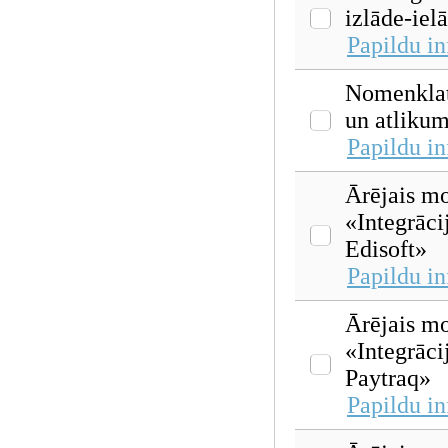
izlāde-iel
Papildu i
Nomenklat
un atliku
Papildu i
Ārējais mo
«Integrāci
Edisoft»
Papildu i
Ārējais mo
«Integrāci
Paytraq»
Papildu i