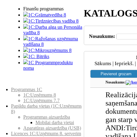
Finanšu programmas
KATALOG
1C:Grāmatvedība 8
1C:Tirdzniecības vadība 8
1C:Darba alga un Personāla
vadība 8
Nosaukums:
1C:Ražošanas uzņēmuma
vadīšana 8
1С:Мikrouzņēmums 8
1C: Bitriks
1C Programmproduktu
Sākums | Iepriekš. |
noma
Nosaukums:
Preču katalogs
Programmas 1C
Realizācij
1C:Uzņēmums 8
1C:Uzņēmums 7.7
saņemšana
Papildu darba vietas (1C:Uzņēmums
dokument
8)
Programmas aizsardzība
gan starp
Mobilai darba vietai
ANDI:Tird
Aparatūras aizsardzība (USB)
Licences 1C:Uzņēmums 8. serverim
vadīšana L