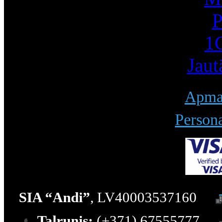
P
1С
Jaut
Apmak
Persona
SIA “Andi”
, LV40003537160
Talrunis:
(+371) 67555777