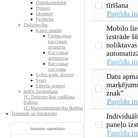
Datorkomplekti
tīrīšana
Printeri
Papildu i
Monitori
Perifērija
Tirdzniecība
Mobilo lie
Kases aparāti
izstrāde š
Гибридные
кассовые
noliktavas
апараты
automatizā
Кассовые
аппараты
Papildu i
Кассовые
системы
Svītru kodu skeneri
Datu apma
Svari
marķējumu
Etiķešu printeri
Ierīču pieslēgšana
znak”
1C:Tirdzniecības vadīšana
Papildu i
Baltijai,
1C:Mazumtirdzniecība Baltijai
Termināli un Infokioski
Individuāl
paneļu izs
Jaunumu saņemšana
Papildu i