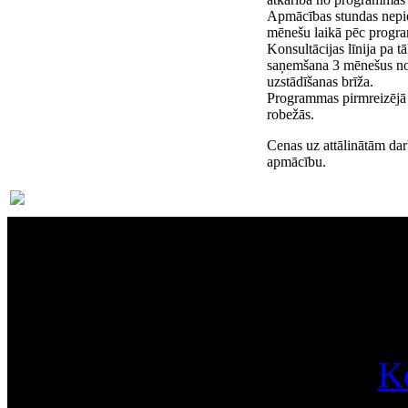
Apmācības stundas nepi
mēnešu laikā pēc progra
Konsultācijas līnija pa 
saņemšana 3 mēnešus n
uzstādīšanas brīža.
Programmas pirmreizējā 
robežās.
Cenas uz attālinātām dar
apmācību.
Par
K