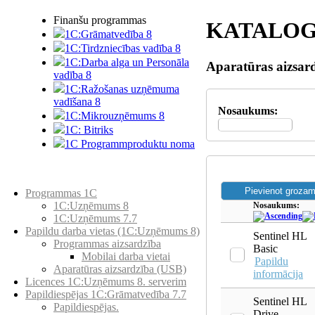
Finanšu programmas
KATALOG
1C:Grāmatvedība 8
1C:Tirdzniecības vadība 8
1C:Darba alga un Personāla
Aparatūras aizsar
vadība 8
1C:Ražošanas uzņēmuma
vadīšana 8
Nosaukums:
1С:Мikrouzņēmums 8
1C: Bitriks
1C Programmproduktu noma
Preču katalogs
Programmas 1C
1C:Uzņēmums 8
Nosaukums:
1C:Uzņēmums 7.7
Papildu darba vietas (1C:Uzņēmums 8)
Sentinel HL
Programmas aizsardzība
Basic
Mobilai darba vietai
Papildu
Aparatūras aizsardzība (USB)
informācija
Licences 1C:Uzņēmums 8. serverim
Papildiespējas 1C:Grāmatvedība 7.7
Sentinel HL
Papildiespējas.
Drive