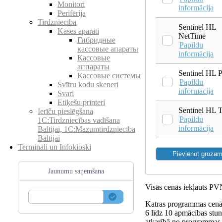
Monitori
informācija
Perifērija
Tirdzniecība
Sentinel HL
Kases aparāti
NetTime
Гибридные
Papildu
кассовые апараты
informācija
Кассовые
аппараты
Sentinel HL 
Кассовые системы
Papildu
Svītru kodu skeneri
informācija
Svari
Etiķešu printeri
Sentinel HL 
Ierīču pieslēgšana
Papildu
1C:Tirdzniecības vadīšana
informācija
Baltijai, 1C:Mazumtirdzniecība
Baltijai
Termināli un Infokioski
Jaunumu saņemšana
Visās cenās iekļauts P
Katras programmas cenā 
6 līdz 10 apmācības stu
atkarībā no programmas 