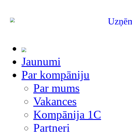
Uzņē
Jaunumi
Par kompāniju
Par mums
Vakances
Kompānija 1С
Partneri