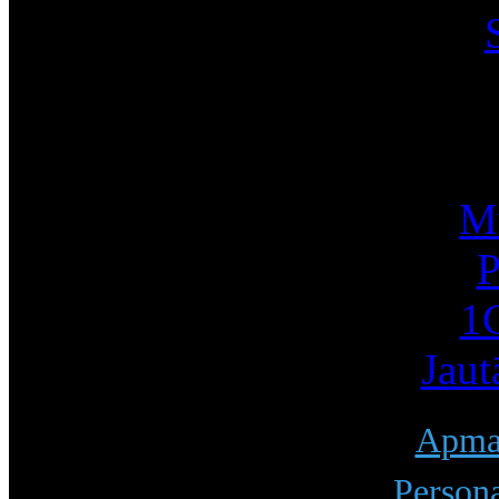
I
Mū
P
1С
Jaut
Apmak
Persona