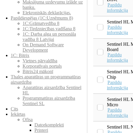
Maksājuma uzdevumu izlāde uz
Papildu
banku.
informācija
Elekroniskās deklarācijas.
Papildiespējas (1C:Uzņēmums 8)
Sentinel HL 
1C:Grāmatvedība 8
Papildu
1C:Tirdzniecības vadīšana 8
informācija
1С: Darba alga un personāla
vadība 8 Latvijai
Sentinel HL 
On Demand Software
Board
Development
Papildu
1C: Bitrix
informācija
Vietnes pārvaldība
Korporatīvais portals
Bitrix24 mākonī
Sentinel HL 
Thales aparatūras un programmatūras
Chip
aizsardzība
Papildu
Aparatūras aizsardzība Sentinel
informācija
HL
Programmatūras aizsardzība
Sentinel HL 
Sentinel SL
Micro
Cits
Papildu
Iekārtas
informācija
Ofisa
Datorkomplekti
Sentinel HL 
Printeri
Papildu