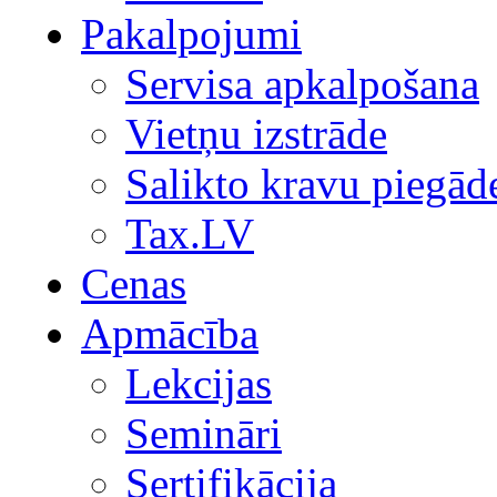
Pakalpojumi
Servisa apkalpošana
Vietņu izstrāde
Salikto kravu piegād
Tax.LV
Cenas
Apmācība
Lekcijas
Semināri
Sertifikācija