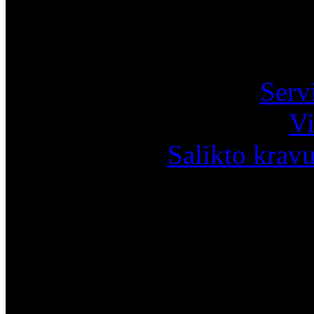
Pa
Serv
Vi
Salikto krav