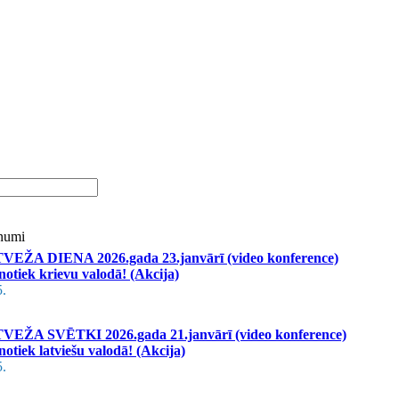
unumi
ŽA DIENA 2026.gada 23.janvārī (video konference)
notiek krievu valodā! (Akcija)
5.
ŽA SVĒTKI 2026.gada 21.janvārī (video konference)
otiek latviešu valodā! (Akcija)
5.