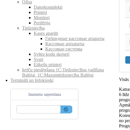
Ofisa
Datorkomplekti
Printeri
Monitori
Perifērija
Tirdzniecība
Kases aparāti
Гибридные кассовые апараты
Кассовые аппараты
Кассовые системы
Svītru kodu skeneri
Svari
Etiķešu printeri
Ierīču pieslēgšana 1C:Tirdzniecības vadīšana
Baltijai, 1C:Mazumtirdzniecība Baltijai
Visās
Termināli un Infokioski
Katra
6 līd
Jaunumu saņemšana
progr
Apmāc
progr
Konsu
no pr
Progr