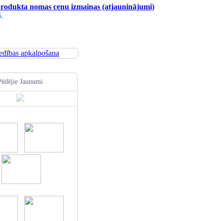
odukta nomas cenu izmaiņas (atjauninājumi)
5.
Pēdējie Jaunumi