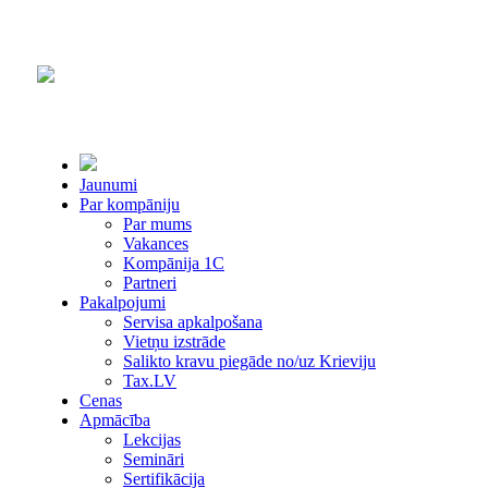
Jaunumi
Par kompāniju
Par mums
Vakances
Kompānija 1С
Partneri
Pakalpojumi
Servisa apkalpošana
Vietņu izstrāde
Salikto kravu piegāde no/uz Krieviju
Tax.LV
Cenas
Apmācība
Lekcijas
Semināri
Sertifikācija