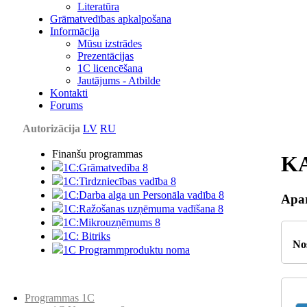
Literatūra
Grāmatvedības apkalpošana
Informācija
Mūsu izstrādes
Prezentācijas
1С licencēšana
Jautājums - Atbilde
Kontakti
Forums
Autorizācija
LV
RU
Finanšu programmas
K
1C:Grāmatvedība 8
1C:Tirdzniecības vadība 8
1C:Darba alga un Personāla vadība 8
Apar
1C:Ražošanas uzņēmuma vadīšana 8
1С:Мikrouzņēmums 8
1C: Bitriks
No
1C Programmproduktu noma
Preču katalogs
Programmas 1C