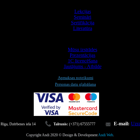
Apmācība
Lekcijas
Semināri
Sertifikācija
Literatūra
Informācija
Mūsu izstrādes
Prezentācijas
1С licencēšana
Jautājums - Atbilde
Apmaksas noteikumi
Personas datu glabāšana
E-mail:
Uzra
 Rīga, Dzērbenes iela 14
Talrunis:
(+371) 67555777
Copyright Andi 2020 © Design & Development
Andi Web
.