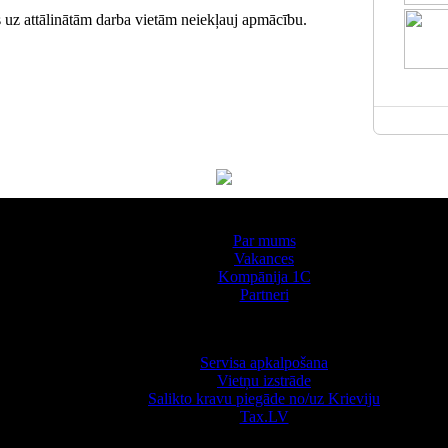
 uz attālinātām darba vietām neiekļauj apmācību.
Par kompāniju
Par mums
Vakances
Kompānija 1С
Partneri
Pakalpojumi
Servisa apkalpošana
Vietņu izstrāde
Salikto kravu piegāde no/uz Krieviju
Tax.LV