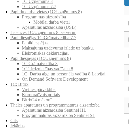
1C:Uzņēmums 8
1C:Uzņēmums 7.7
Papildu darba vietas (1C:Uzņēmums 8)
Programmas aizsardzība
Mobilai darba vietai
Aparatūras aizsardzība (USB)
Licences 1C:Uzņēmums 8. serverim
Papildiespējas 1C:Grāmatvedība 7.7
Papildiespējas.
Maksājuma uzdevumu izlāde uz banku.
Elekroniskās deklarācijas.
Papildiespējas (1C:Uzņēmums 8)
1C:Grāmatvedība 8
1C:Tirdzniecības vadīšana 8
1С: Darba alga un personāla vadība 8 Latvijai
On Demand Software Development
1C: Bitrix
Vietnes pārvaldība
Korporatīvais portals
Bitrix24 mākonī
Thales aparatūras un programmatūras aizsardzība
Aparatūras aizsardzība Sentinel HL
Programmatūras aizsardzība Sentinel SL
Cits
Iekārtas