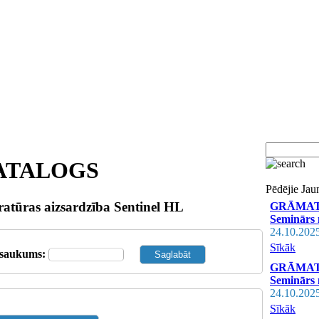
ATALOGS
Pēdējie Ja
atūras aizsardzība Sentinel HL
GRĀMATVE
Seminārs 
24.10.202
Sīkāk
saukums:
GRĀMATVE
Seminārs n
24.10.202
Sīkāk