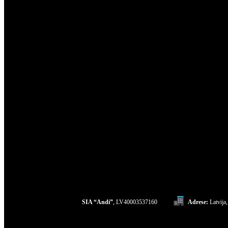
SIA “Andi”
, LV40003537160
Adrese:
Latvija,