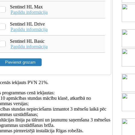
Sentinel HL Max
Papildu informācija
Sentinel HL Drive
Papildu informācija
Sentinel HL Basic
Papildu informācija
 cenās iekļauts PVN 21%.
s programmas cenā iekļautas:
z 10 apmācības stundas mācību klasē, atkarībā no
ammas versijas;
ības stundas nepieciešams izmantot 3 mēnešu laikā pēc
ammas uzstādīšanas;
ltācijas līnija pa tālruni un jaunumu saņemšana 3 mēnešus
ogrammas uzstādīšanas brīža.
ammas pirmreizējā instalācija Rīgas robežās.