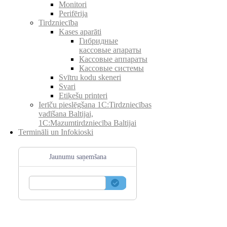
Monitori
Perifērija
Tirdzniecība
Kases aparāti
Гибридные
кассовые апараты
Кассовые аппараты
Кассовые системы
Svītru kodu skeneri
Svari
Etiķešu printeri
Ierīču pieslēgšana 1C:Tirdzniecības
vadīšana Baltijai,
1C:Mazumtirdzniecība Baltijai
Termināli un Infokioski
Jaunumu saņemšana