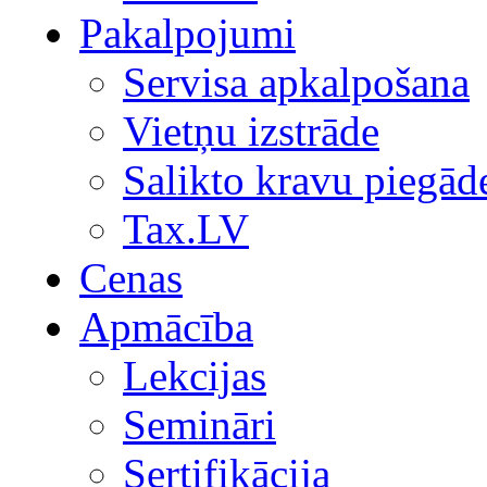
Pakalpojumi
Servisa apkalpošana
Vietņu izstrāde
Salikto kravu piegād
Tax.LV
Cenas
Apmācība
Lekcijas
Semināri
Sertifikācija