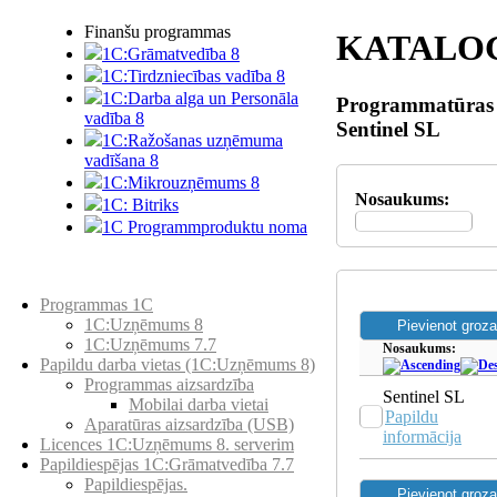
Finanšu programmas
KATALO
1C:Grāmatvedība 8
1C:Tirdzniecības vadība 8
1C:Darba alga un Personāla
Programmatūras 
vadība 8
Sentinel SL
1C:Ražošanas uzņēmuma
vadīšana 8
1С:Мikrouzņēmums 8
Nosaukums:
1C: Bitriks
1C Programmproduktu noma
Preču katalogs
Programmas 1C
1C:Uzņēmums 8
1C:Uzņēmums 7.7
Nosaukums:
Papildu darba vietas (1C:Uzņēmums 8)
Programmas aizsardzība
Sentinel SL
Mobilai darba vietai
Papildu
Aparatūras aizsardzība (USB)
informācija
Licences 1C:Uzņēmums 8. serverim
Papildiespējas 1C:Grāmatvedība 7.7
Papildiespējas.