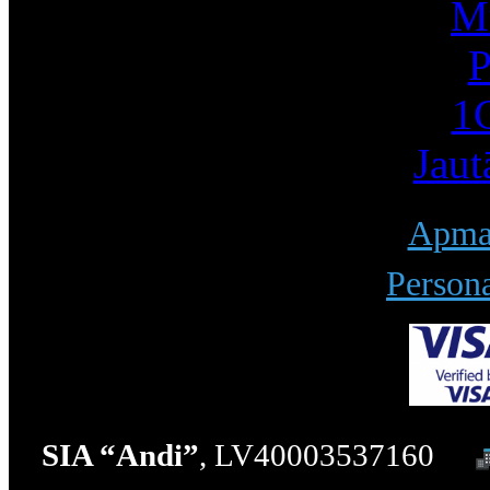
Mū
P
1С
Jaut
Apmak
Persona
SIA “Andi”
, LV40003537160