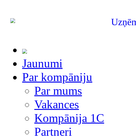
Uzņē
Jaunumi
Par kompāniju
Par mums
Vakances
Kompānija 1С
Partneri