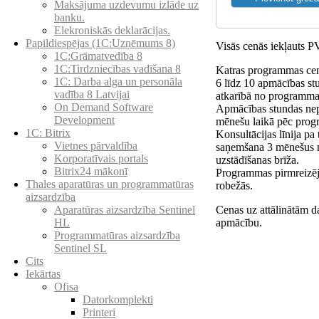
Maksājuma uzdevumu izlāde uz
banku.
Elekroniskās deklarācijas.
Papildiespējas (1C:Uzņēmums 8)
Visās cenās iekļauts 
1C:Grāmatvedība 8
1C:Tirdzniecības vadīšana 8
Katras programmas cen
1С: Darba alga un personāla
6 līdz 10 apmācības st
vadība 8 Latvijai
atkarībā no programmas
On Demand Software
Apmācības stundas nep
Development
mēnešu laikā pēc prog
1C: Bitrix
Konsultācijas līnija pa
Vietnes pārvaldība
saņemšana 3 mēnešus
Korporatīvais portals
uzstādīšanas brīža.
Bitrix24 mākonī
Programmas pirmreizējā
Thales aparatūras un programmatūras
robežās.
aizsardzība
Cenas uz attālinātām d
Aparatūras aizsardzība Sentinel
apmācību.
HL
Programmatūras aizsardzība
Sentinel SL
Cits
Iekārtas
Ofisa
Datorkomplekti
Printeri