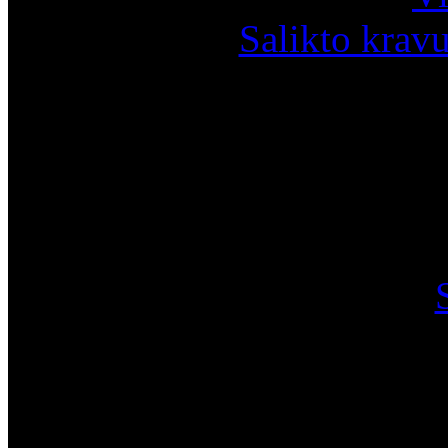
Salikto krav
I