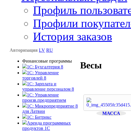
Профиль пользоват
Профили покупател
История заказов
Авторизация
LV
RU
Финансовые программы
Весы
1С: Бухгалтерия 8
1C: Управление
торговлей 8
1C: Зарплата и
управление персоналом 8
1C: Управление
произв.предприятием
1С: Микропредприятие 8
для Латвии
МАССА
1C: Битрикс
Аренда программных
продуктов 1С