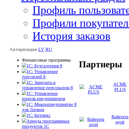
Профиль пользоват
Профили покупател
История заказов
Авторизация
LV
RU
Финансовые программы
Партнеры
1С: Бухгалтерия 8
1C: Управление
торговлей 8
1C: Зарплата и
ACME
управление персоналом 8
PLUS
1C: Управление
произв.предприятием
1С: Микропредприятие 8
для Латвии
1C: Битрикс
Baltezera
Аренда программных
avoti
продуктов 1С