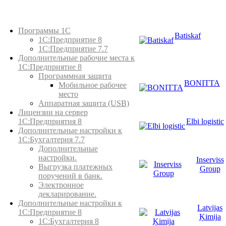
Каталог товаров
Программы 1С
Batiskaf
1С:Предприятие 8
1С:Предприятие 7.7
Дополнительные рабочие места к
1С:Предприятие 8
Программная защита
BONITTA
Мобильное рабочее
место
Аппаратная защита (USB)
Лицензии на сервер
Elbi logistic
1С:Предприятия 8
Дополнительные настройки к
1С:Бухгалтерия 7.7
Дополнительные
настройки.
Inserviss
Выгрузка платежных
Group
поручений в банк.
Электронное
декларирование.
Дополнительные настройки к
Latvijas
1С:Предприятие 8
Ķimija
1С:Бухгалтерия 8