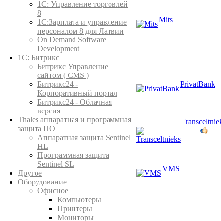
1C: Управление торговлей
8
Mits
1С:Зарплата и управление
персоналом 8 для Латвии
On Demand Software
Development
1С: Битрикс
Битрикс Управление
сайтом ( CMS )
PrivatBank
Битрикс24 -
Корпоративный портал
Битрикс24 - Облачная
версия
Thales аппаратная и программная
Transceltnie
защита ПО
Аппаратная защита Sentinel
HL
Программная защита
Sentinel SL
VMS
Другое
Оборудование
Офисное
Компьютеры
Принтеры
Мониторы