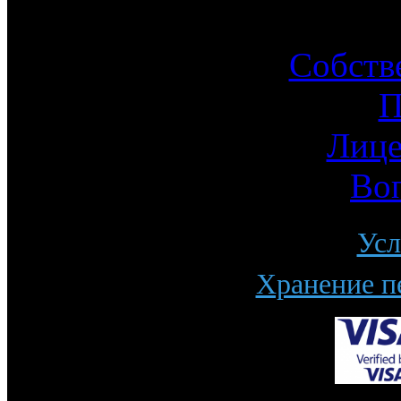
Ин
Собств
П
Лице
Во
Усл
Хранение п