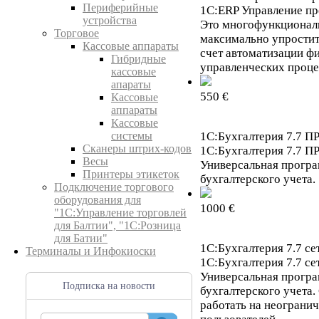
Периферийные
1С:ERP Управление п
устройства
Это многофункционал
Торговое
максимально упростит
Кассовые аппараты
счет автоматизации ф
Гибридные
управленческих проце
кассовые
апараты
550 €
Кассовые
аппараты
Кассовые
системы
1С:Бухгалтерия 7.7 П
Сканеры штрих-кодов
1С:Бухгалтерия 7.7 П
Весы
Универсальная програ
Принтеры этикеток
бухгалтерского учета.
Подключение торгового
оборудования для
1000 €
"1С:Управление торговлей
для Балтии", "1С:Розница
для Батии"
1С:Бухгалтерия 7.7 се
Терминалы и Инфокиоски
1С:Бухгалтерия 7.7 се
Универсальная програ
Подписка на новости
бухгалтерского учета.
работать на неограни