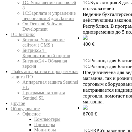
1С:Бухгалтерия 8 для 
1C: Управление торговлей
8
пользователей
1С:Зарплата и управление
Ведение бухгалтерског
персоналом 8 для Латвии
действующим законод
On Demand Software
Республики. В програ
Development
одновременно до 5 по
1С: Битрикс
Битрикс Управление
400 €
сайтом ( CMS )
Битрикс24 -
Корпоративный портал
1С:Розница для Балти
Битрикс24 - Облачная
версия
1С:Розница для Балти
Thales аппаратная и программная
Предназначена для вед
защита ПО
магазина, так и розни
Аппаратная защита Sentinel
торговым оборудовани
HL
настраивается индиви
Программная защита
торговли, помогает п
Sentinel SL
магазина.
Другое
Оборудование
6700 €
Офисное
Компьютеры
Принтеры
Мониторы
1С:ERP Управление п