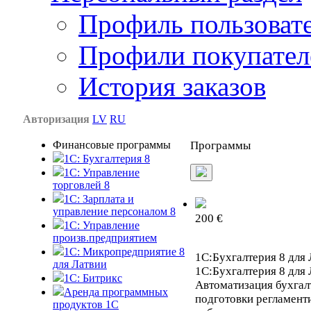
Профиль пользоват
Профили покупател
История заказов
Авторизация
LV
RU
Финансовые программы
Программы
1С: Бухгалтерия 8
1C: Управление
торговлей 8
1C: Зарплата и
управление персоналом 8
200 €
1C: Управление
произв.предприятием
1С: Микропредприятие 8
1С:Бухгалтерия 8 для 
для Латвии
1С:Бухгалтерия 8 для 
1C: Битрикс
Автоматизация бухгалт
Аренда программных
подготовки регламент
продуктов 1С