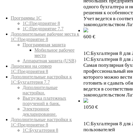
небольших предприяти
одного бухгалтера и н
решения к особенност
Каталог товаров
Программы 1С
Учет ведется в соотв
1С:Предприятие 8
законодательством Ла
1С:Предприятие 7.7
Дополнительные рабочие места к
600 €
1С:Предприятие 8
Программная защита
Мобильное рабочее
1С:Бухгалтерия 8 для 
место
1С:Бухгалтерия 8 для 
Аппаратная защита (USB)
Самая популярная бух
Лицензии на сервер
профессиональный инс
1С:Предприятия 8
Дополнительные настройки к
которого можно вести 
1С:Бухгалтерия 7.7
готовить и сдавать об
Дополнительные
ведется в соответств
настройки.
законодательством Ла
Выгрузка платежных
поручений в банк.
1050 €
Электронное
декларирование.
Дополнительные настройки к
1С:Бухгалтерия 8 для 
1С:Предприятие 8
пользователей
1С:Бухгалтерия 8