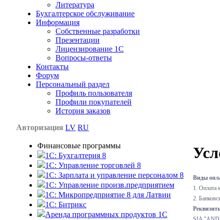
Литература
Бухгалтерское обслуживание
Информация
Собственные разработки
Презентации
Лицензирование 1С
Вопросы-ответы
Контакты
Форум
Персональный раздел
Профиль пользователя
Профили покупателей
История заказов
Авторизация
LV
RU
Финансовые программы
Усл
1С: Бухгалтерия 8
1C: Управление торговлей 8
1C: Зарплата и управление персоналом 8
Виды опла
1C: Управление произв.предприятием
1. Оплата 
1С: Микропредприятие 8 для Латвии
2. Банковс
1C: Битрикс
Реквизит
Аренда программных продуктов 1С
SIA "AND