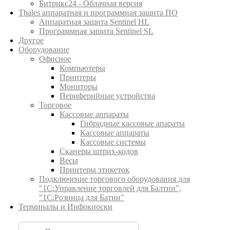
Битрикс24 - Облачная версия
Thales аппаратная и программная защита ПО
Аппаратная защита Sentinel HL
Программная защита Sentinel SL
Другое
Оборудование
Офисное
Компьютеры
Принтеры
Мониторы
Периферийные устройства
Торговое
Кассовые аппараты
Гибридные кассовые апараты
Кассовые аппараты
Кассовые системы
Сканеры штрих-кодов
Весы
Принтеры этикеток
Подключение торгового оборудования для
"1С:Управление торговлей для Балтии",
"1С:Розница для Батии"
Терминалы и Инфокиоски