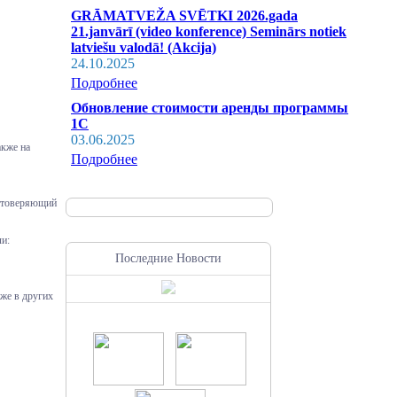
GRĀMATVEŽA SVĒTKI 2026.gada
21.janvārī (video konference) Seminārs notiek
latviešu valodā! (Akcija)
24.10.2025
Подробнее
Обновление стоимости аренды программы
1С
03.06.2025
акже на
Подробнее
остоверяющий
ли:
Последние Новости
же в других