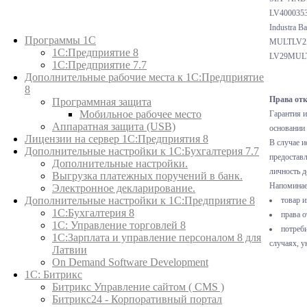
LV400035
Каталог товаров
Industra B
Программы 1С
MULTLV
1С:Предприятие 8
LV29MULT
1С:Предприятие 7.7
Дополнительные рабочие места к 1С:Предприятие
8
Права отк
Программная защита
Мобильное рабочее место
Гарантия и
Аппаратная защита (USB)
основании
Лицензии на сервер 1С:Предприятия 8
В случае и
Дополнительные настройки к 1С:Бухгалтерия 7.7
предоставл
Дополнительные настройки.
личность д
Выгрузка платежных поручений в банк.
Напоминаем
Электронное декларирование.
Дополнительные настройки к 1С:Предприятие 8
товар и
1С:Бухгалтерия 8
права о
1C: Управление торговлей 8
потреб
1С:Зарплата и управление персоналом 8 для
случаях, 
Латвии
On Demand Software Development
1С: Битрикс
Битрикс Управление сайтом ( CMS )
Битрикс24 - Корпоративный портал