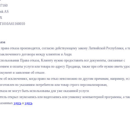
37160
ank AS
2X
1010A61160010
аза
 права отказа производятся, согласно действующему закону Латвийской Республики, а т
 заключенного договора между клиентом и Анди.
спользования Права отказа, Клиенту нужно предоставить все документы, связанные с
ением и оплаты услуги или товара по адресу Продавца, также при себе нужно иметь уд
окумент и заявление об отказе.
 об исключениях, когда право на отказ невозможно по другим причинам, например, ес
зготовлен по указаниям потребителя или товар строго персонализирован,
тказа не могут быть использованы для уже оказанной услуги
итель открыл звукозапись или видеозапись или упаковку компьютерной программы, а так
указанных
здесь
и
здесь
.