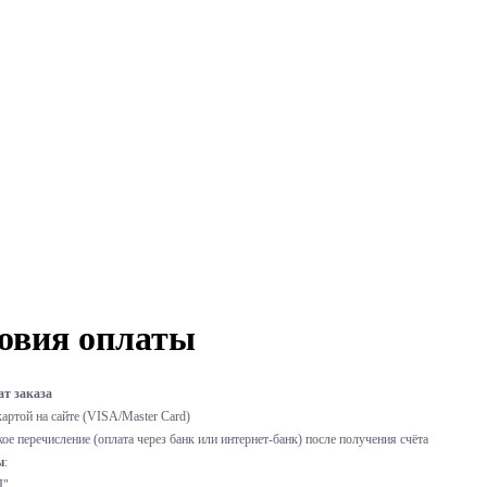
овия оплаты
т заказа
картой на сайте (VISA/Master Card)
кое перечисление (оплата через банк или интернет-банк) после получения счёта
ы
:
I"