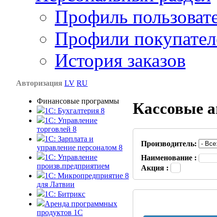
Профиль пользоват
Профили покупател
История заказов
Авторизация
LV
RU
Финансовые программы
Кассовые 
1С: Бухгалтерия 8
1C: Управление
торговлей 8
1C: Зарплата и
Производитель:
управление персоналом 8
1C: Управление
Наименование :
произв.предприятием
Акция :
1С: Микропредприятие 8
для Латвии
1C: Битрикс
Аренда программных
продуктов 1С