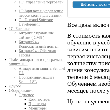
1C: Управление торговлей
8
1С:Зарплата и управление
персоналом 8 для Латвии
On Demand Software
Все цены вклю
Development
1С: Битрикс
Битрикс Управление
В стоимость ка
сайтом ( CMS )
обучение в учеб
Битрикс24 -
Корпоративный портал
зависимости от
Битрикс24 - Облачная
первая инсталя
версия
Thales аппаратная и программная
количеству прио
защита ПО
Аппаратная защита Sentinel
линия консульт
HL
течении 6 месяц
Программная защита
Sentinel SL
Обучением необ
Другое
месяцев после 
Оборудование
Офисное
Компьютеры
Цены на удален
Принтеры
Мониторы