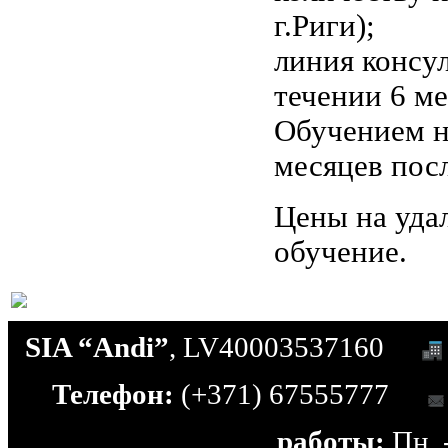
г.Риги);
линия консу
течении 6 м
Обучением н
месяцев пос
Цены на уда
обучение.
SIA “Andi”
, LV40003537160
Телефон:
(+371) 67555777
работы:
Пн. -