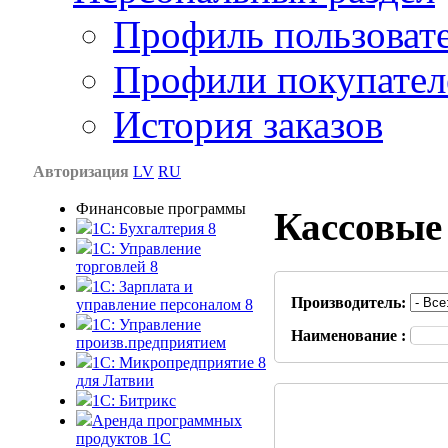
Профиль пользоват
Профили покупател
История заказов
Авторизация
LV
RU
Финансовые программы
Кассовые
1С: Бухгалтерия 8
1C: Управление
торговлей 8
1C: Зарплата и
Производитель:
управление персоналом 8
1C: Управление
Наименование :
произв.предприятием
1С: Микропредприятие 8
для Латвии
1C: Битрикс
Аренда программных
продуктов 1С