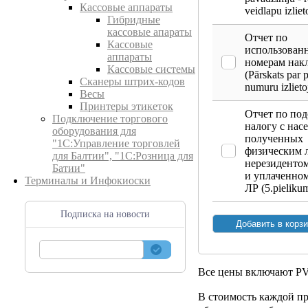
Кассовые аппараты
veidlapu izlie
Гибридные
кассовые апараты
Отчет по
Кассовые
использован
аппараты
номерам нак
Кассовые системы
(Pārskats par
Сканеры штрих-кодов
numuru izliet
Весы
Принтеры этикеток
Отчет по по
Подключение торгового
налогу с нас
оборудования для
полученных
"1С:Управление торговлей
физическим 
для Балтии", "1С:Розница для
нерезидентом
Батии"
и уплаченном
Терминалы и Инфокиоски
ЛР (5.pieliku
Подписка на новости
Все цены включают P
В стоимость каждой п