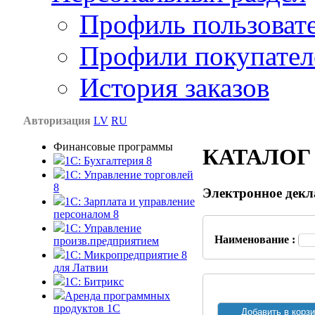
Профиль пользоват
Профили покупател
История заказов
Авторизация
LV
RU
Финансовые программы
КАТАЛОГ
1С: Бухгалтерия 8
1C: Управление торговлей
8
Электронное декл
1C: Зарплата и управление
персоналом 8
1C: Управление
Наименование :
произв.предприятием
1С: Микропредприятие 8
для Латвии
1C: Битрикс
Аренда программных
продуктов 1С