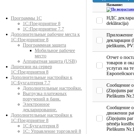
Название:
Каталог товаров
НДС деклара
Программы 1С
deklāracija)
1С:Предприятие 8
1С:Предприятие 7.7
Дополнительные рабочие места к
Приложение
1С:Предприятие 8
декларации 
Программная защита
pielikums, PV
Мобильное рабочее
место
Отчет о пост
Аппаратная защита (USB)
товаров и ок
Лицензии на сервер
услугах на т
1С:Предприятия 8
Европейског
Дополнительные настройки к
1С:Бухгалтерия 7.7
Сообщение 
Дополнительные настройки.
(Ziņojums pa
Выгрузка платежных
Pielikums Nr.
поручений в банк.
Электронное
Сообщение о
декларирование.
движении ра
Дополнительные настройки к
(Ziņojums par
1С:Предприятие 8
ņēmēja kustīb
1С:Бухгалтерия 8
Pielikums Nr.
1C: Управление торговлей 8