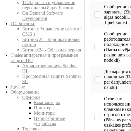
1С:Зарплата и управление
Сообщение о 
персоналом 8 для Латвии
зарплаты (Zi
On Demand Software
algas nodokli,
Development
1.pielikums)
1С: Битрикс
Битрикс Управление сайтом (
Сообщение
CMS )
работодателя
Битрикс24 - Корпоративный
подоходном 
портал
(Darba devēja
Битрикс24 - Облачная версия
paziņojums pa
Thales аппаратная и программная
nodokli)
защита ПО
Аппаратная защита Sentinel
HL
Декларация о
Программная защита Sentinel
наличных (De
SL
par darījumiem
Другое
naudu)
Оборудование
Офисное
Отчет по
Компьютеры
использован
Принтеры
бланкам нак
Мониторы
строгой отче
Периферийные
(Pārskats par s
устройства
uzskaites preč
Торговое
pavadzīmju - 