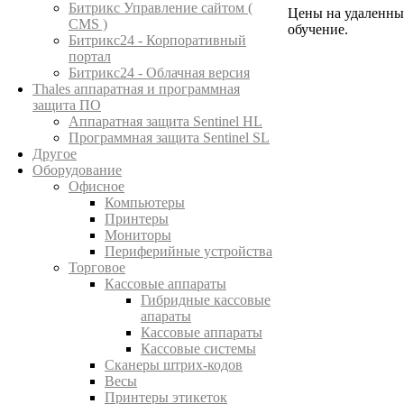
Битрикс Управление сайтом (
Цены на удаленны
CMS )
обучение.
Битрикс24 - Корпоративный
портал
Битрикс24 - Облачная версия
Thales аппаратная и программная
защита ПО
Аппаратная защита Sentinel HL
Программная защита Sentinel SL
Другое
Оборудование
Офисное
Компьютеры
Принтеры
Мониторы
Периферийные устройства
Торговое
Кассовые аппараты
Гибридные кассовые
апараты
Кассовые аппараты
Кассовые системы
Сканеры штрих-кодов
Весы
Принтеры этикеток