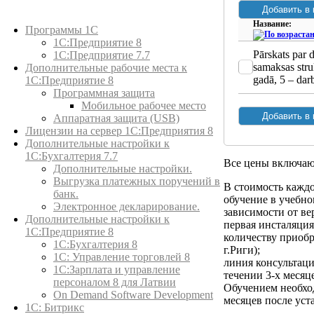
Каталог товаров
Название:
Программы 1С
1С:Предприятие 8
Pārskats par 
1С:Предприятие 7.7
samaksas stru
Дополнительные рабочие места к
gadā, 5 – dar
1С:Предприятие 8
Программная защита
Мобильное рабочее место
Аппаратная защита (USB)
Лицензии на сервер 1С:Предприятия 8
Дополнительные настройки к
1С:Бухгалтерия 7.7
Все цены включа
Дополнительные настройки.
Выгрузка платежных поручений в
В стоимость кажд
банк.
обучение в учебном
Электронное декларирование.
зависимости от ве
Дополнительные настройки к
первая инсталяци
1С:Предприятие 8
количеству приобр
1С:Бухгалтерия 8
г.Риги);
1C: Управление торговлей 8
линия консультац
1С:Зарплата и управление
течении 3-х месяц
персоналом 8 для Латвии
Обучением необход
On Demand Software Development
месяцев после ус
1С: Битрикс