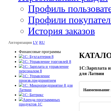
Профиль пользоват
Профили покупател
История заказов
Авторизация
LV
RU
Финансовые программы
КАТАЛ
1С: Бухгалтерия 8
1C: Управление торговлей 8
1C: Зарплата и управление
1С:Зарплата и
персоналом 8
для Латвии
1C: Управление
произв.предприятием
1С: Микропредприятие 8 для
Латвии
Наименование 
1C: Битрикс
Аренда программных
продуктов 1С