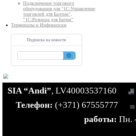
Подключение торгового
оборудования для "1С:Управление
торговлей для Балтии",
"1С:Розница для Батии"
Терминалы и Инфокиоски
Подписка на новости
SIA “Andi”
, LV40003537160
Телефон:
(+371) 67555777
работы:
Пн. -