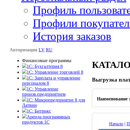
Профиль пользоват
Профили покупател
История заказов
Авторизация
LV
RU
Финансовые программы
КАТАЛ
1С: Бухгалтерия 8
1C: Управление торговлей 8
1C: Зарплата и управление
Выгрузка плат
персоналом 8
1C: Управление
произв.предприятием
Наименование 
1С: Микропредприятие 8 для
Латвии
1C: Битрикс
Аренда программных
продуктов 1С
Начало
|
П