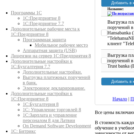
Каталог товаров
Название:
Программы 1С
1С:Предприятие 8
Выгрузка п
1С:Предприятие 7.7
поручений в
Дополнительные рабочие места к
Hansabanka 
1С:Предприятие 8
"TelehansaNE
Программная защита
клиент "Tele
Мобильное рабочее место
Аппаратная защита (USB)
Выгрузка п
Лицензии на сервер 1С:Предприятия 8
поручений в 
Дополнительные настройки к
Trust banka 
1С:Бухгалтерия 7.7
Дополнительные настройки.
Выгрузка платежных поручений
в банк.
Электронное декларирование.
Дополнительные настройки к
Начало
|
П
1С:Предприятие 8
1С:Бухгалтерия 8
1C: Управление торговлей 8
Все цены включаю
1С:Зарплата и управление
персоналом 8 для Латвии
В стоимость каждо
On Demand Software Development
обучение в учебном
1С: Битрикс
зависимости от ве