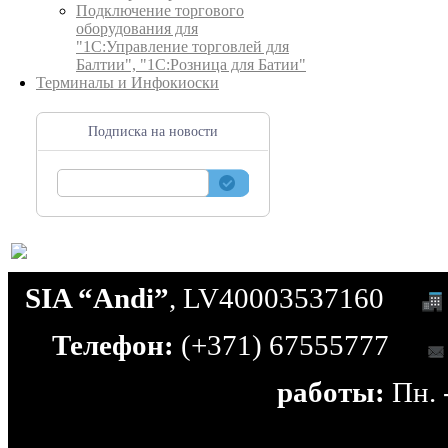
Подключение торгового
оборудования для
"1С:Управление торговлей для
Балтии", "1С:Розница для Батии"
Терминалы и Инфокиоски
Подписка на новости
SIA “Andi”
, LV40003537160
Телефон:
(+371) 67555777
работы:
Пн. -