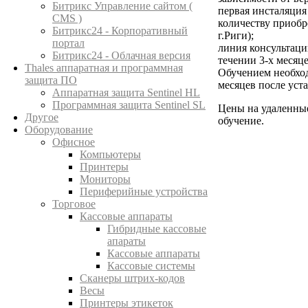
Битрикс Управление сайтом (
первая инсталяция
CMS )
количеству приобр
Битрикс24 - Корпоративный
г.Риги);
портал
линия консультаци
Битрикс24 - Облачная версия
течении 3-х месяц
Thales аппаратная и программная
Обучением необход
защита ПО
месяцев после уст
Аппаратная защита Sentinel HL
Программная защита Sentinel SL
Цены на удаленные
Другое
обучение.
Оборудование
Офисное
Компьютеры
Принтеры
Мониторы
Периферийные устройства
Торговое
Кассовые аппараты
Гибридные кассовые
апараты
Кассовые аппараты
Кассовые системы
Сканеры штрих-кодов
Весы
Принтеры этикеток