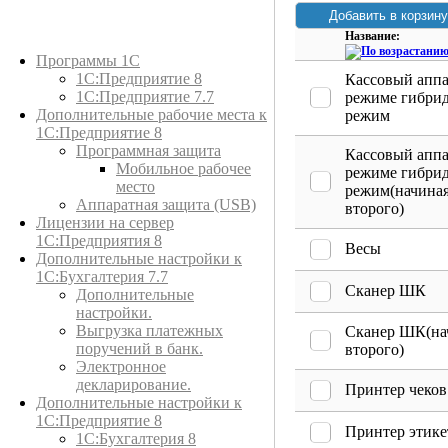
Название:
Каталог товаров
Программы 1С
1С:Предприятие 8
Кассовый аппа
1С:Предприятие 7.7
режиме гибри
Дополнительные рабочие места к
режим
1С:Предприятие 8
Программная защита
Кассовый аппа
Мобильное рабочее
режиме гибри
место
режим(начиная
Аппаратная защита (USB)
второго)
Лицензии на сервер
1С:Предприятия 8
Весы
Дополнительные настройки к
1С:Бухгалтерия 7.7
Сканер ШК
Дополнительные
настройки.
Выгрузка платежных
Сканер ШК(на
поручений в банк.
второго)
Электронное
декларирование.
Принтер чеков
Дополнительные настройки к
1С:Предприятие 8
Принтер этике
1С:Бухгалтерия 8