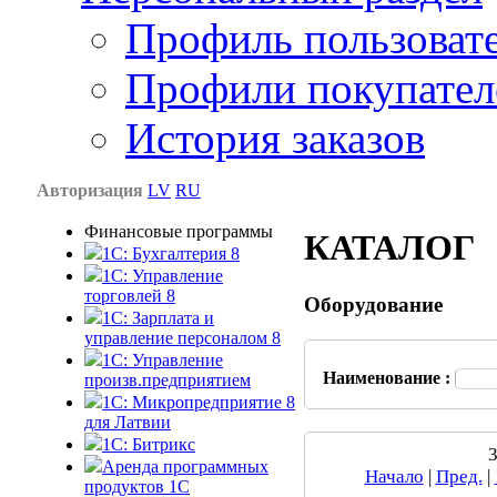
Профиль пользоват
Профили покупател
История заказов
Авторизация
LV
RU
Финансовые программы
КАТАЛОГ
1С: Бухгалтерия 8
1C: Управление
торговлей 8
Оборудование
1C: Зарплата и
управление персоналом 8
1C: Управление
Наименование :
произв.предприятием
1С: Микропредприятие 8
для Латвии
1C: Битрикс
3
Аренда программных
Начало
|
Пред.
|
продуктов 1С