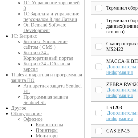
1C: Управление торговлей
Терминал сбор
8
1С:Зарплата и управление
персоналом 8 для Латвии
Терминал сбор
On Demand Software
данных(начина
Development
второго)
1С: Битрикс
Битрикс Управление
Сканер штрих
сайтом ( CMS )
MS2422
Битрикс24 -
Корпоративный портал
МACCA-К ВП
Битрикс24 - Облачная
Дополнительн
версия
информация
Thales аппаратная и программная
защита ПО
ZEBRA RW42
Аппаратная защита Sentinel
Дополнительн
HL
информация
Программная защита
Sentinel SL
LS1203
Другое
Дополнительн
Оборудование
информация
Офисное
Компьютеры
Принтеры
CAS EP-15
Мониторы