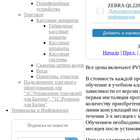
Периферийные
ZEBRA QL220
устройства
Дополнительн
Торговое
информация
Кассовые аппараты
Гибридные
кассовые
апараты
Кассовые
3
аппараты
Начало
|
Пред.
|
Кассовые
системы
Сканеры штрих-кодов
Все цены включают PV
Весы
Принтеры этикеток
В стоимость каждой пр
Подключение торгового
обучение в учебном клас
оборудования для
зависимости от версии
"1С:Управление торговлей
первая инсталяция про
для Балтии", "1С:Розница
количеству приобретенн
для Батии"
линия консультаций по
Терминалы и Инфокиоски
течении 3-х месяцев с
Обучением необходимо 
Подписка на новости
месяцев после установ
Цены на удаленные раб