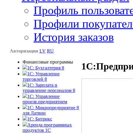
Профиль пользоват
Профили покупател
История заказов
Авторизация
LV
RU
Финансовые программы
1С:Предпри
1С: Бухгалтерия 8
1C: Управление
торговлей 8
1C: Зарплата и
управление персоналом 8
1C: Управление
произв.предприятием
1С: Микропредприятие 8
для Латвии
1C: Битрикс
Аренда программных
продуктов 1С