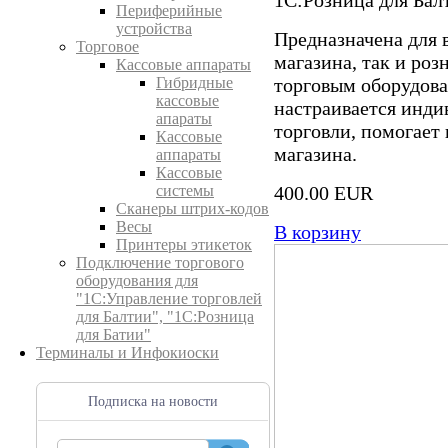
Периферийные
устройства
Предназначена для 
Торговое
магазина, так и роз
Кассовые аппараты
торговым оборудов
Гибридные
кассовые
настраивается инди
апараты
торговли, помогает
Кассовые
магазина.
аппараты
Кассовые
400.00 EUR
системы
Сканеры штрих-кодов
Весы
В корзину
Принтеры этикеток
Подключение торгового
оборудования для
"1С:Управление торговлей
для Балтии", "1С:Розница
для Батии"
Терминалы и Инфокиоски
Подписка на новости