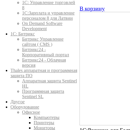
1C: Управление торговлей
8
В корзину
1С:Зарплата и управление
персоналом 8 для Латвии
On Demand Software
Development
1С: Битрикс
Битрикс Управление
сайтом ( CMS )
Битрикс24 -
Корпоративный портал
Битрикс24 - Облачная
версия
Thales аппаратная и программная
защита ПО
Аппаратная защита Sentinel
HL
Программная защита
Sentinel SL
Другое
Оборудование
Офисное
Компьютеры
Принтеры
Мониторы
1С:Розница для Бал