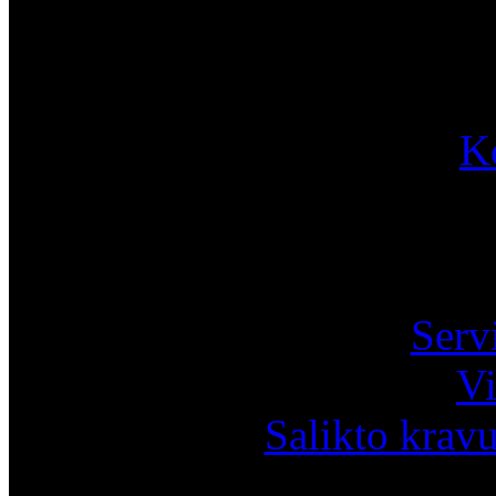
K
Pa
Serv
Vi
Salikto krav