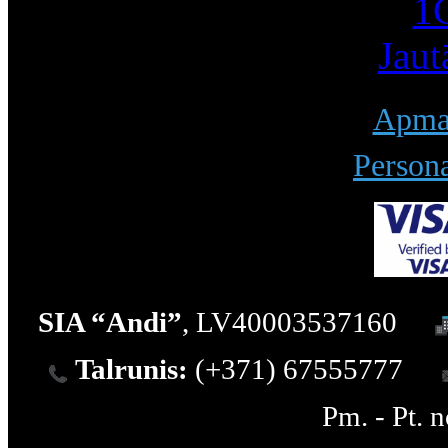
1С
Jaut
Apmak
Persona
SIA “Andi”
, LV40003537160
Talrunis:
(+371) 67555777
Pm. - Pt. 