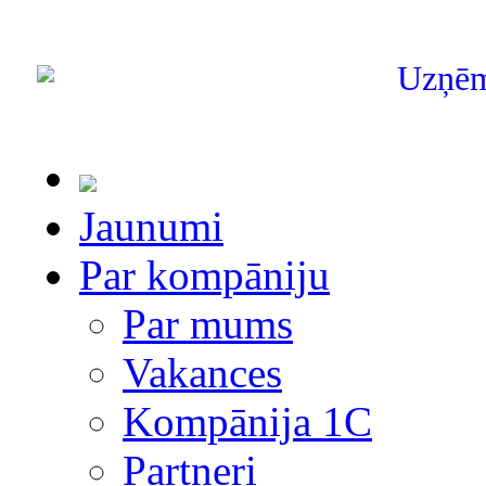
Uzņē
Jaunumi
Par kompāniju
Par mums
Vakances
Kompānija 1С
Partneri