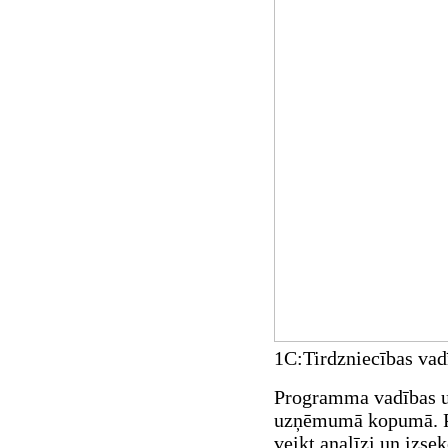
1C:Tirdzniecības vadī
Programma vadības uz
uzņēmumā kopumā. Pr
veikt analīzi un izse