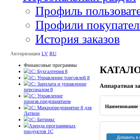
Профиль пользоват
Профили покупател
История заказов
Авторизация
LV
RU
Финансовые программы
КАТАЛ
1С: Бухгалтерия 8
1C: Управление торговлей 8
1C: Зарплата и управление
Аппаратная за
персоналом 8
1C: Управление
произв.предприятием
Наименование 
1С: Микропредприятие 8 для
Латвии
1C: Битрикс
Аренда программных
продуктов 1С