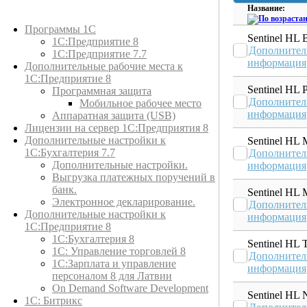
Название:
Каталог товаров
Программы 1С
Sentinel HL 
1С:Предприятие 8
Дополнител
1С:Предприятие 7.7
информация
Дополнительные рабочие места к
1С:Предприятие 8
Sentinel HL 
Программная защита
Дополнител
Мобильное рабочее место
информация
Аппаратная защита (USB)
Лицензии на сервер 1С:Предприятия 8
Дополнительные настройки к
Sentinel HL
1С:Бухгалтерия 7.7
Дополнител
Дополнительные настройки.
информация
Выгрузка платежных поручений в
банк.
Sentinel HL 
Электронное декларирование.
Дополнител
Дополнительные настройки к
информация
1С:Предприятие 8
1С:Бухгалтерия 8
Sentinel HL 
1C: Управление торговлей 8
Дополнител
1С:Зарплата и управление
информация
персоналом 8 для Латвии
On Demand Software Development
Sentinel HL 
1С: Битрикс