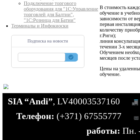
Подключение торгового
В стоимость кажд
оборудования для "1С:Управление
обучение в учебном
торговлей для Балтии",
зависимости от ве
"1С:Розница для Батии"
первая инсталяци
Терминалы и Инфокиоски
количеству приобр
г.Риги);
линия консультац
Подписка на новости
течении 3-х месяц
Обучением необход
месяцев после ус
Цены на удаленны
обучение.
SIA “Andi”
, LV40003537160
Телефон:
(+371) 67555777
работы:
Пн. -