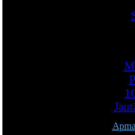
I
Mū
P
1С
Jaut
Apmak