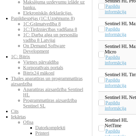
Sentinel HL Pro
Maksājuma uzdevumu izlāde uz
Papildu
banku.
informācija
Elekroniskās deklarācijas.
Papildiespējas (1C:Uzņēmums 8)
Sentinel HL Ma
1C:Grāmatvedība 8
Papildu
1C:Tirdzniecības vadīšana 8
informācija
1С: Darba alga un personāla
vadība 8 Latvijai
On Demand Software
Sentinel HL Ma
Development
Micro
1C: Bitrix
Papildu
Vietnes pārvaldība
informācija
Korporatīvais portals
Bitrix24 mākonī
Sentinel HL Ti
Thales aparatūras un programmatūras
Papildu
aizsardzība
informācija
Aparatūras aizsardzība Sentinel
HL
Sentinel HL Net
Programmatūras aizsardzība
Papildu
Sentinel SL
informācija
Cits
Iekārtas
Sentinel HL
Ofisa
NetTime
Datorkomplekti
Papildu
Printeri