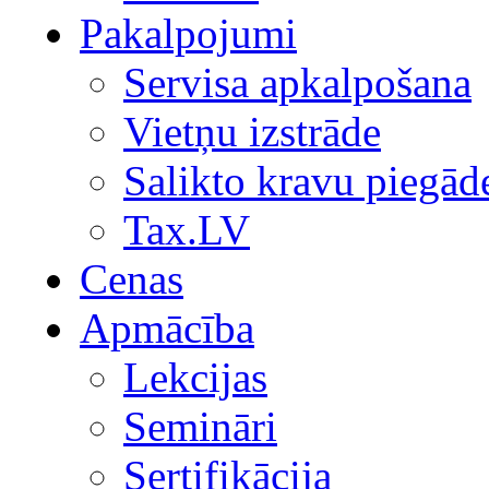
Pakalpojumi
Servisa apkalpošana
Vietņu izstrāde
Salikto kravu piegād
Tax.LV
Cenas
Apmācība
Lekcijas
Semināri
Sertifikācija