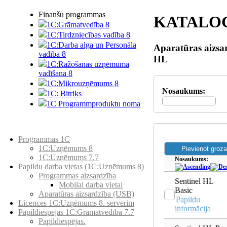
Finanšu programmas
KATALO
1C:Grāmatvedība 8
1C:Tirdzniecības vadība 8
1C:Darba alga un Personāla
Aparatūras aizsar
vadība 8
HL
1C:Ražošanas uzņēmuma
vadīšana 8
1С:Мikrouzņēmums 8
Nosaukums:
1C: Bitriks
1C Programmproduktu noma
Preču katalogs
Programmas 1C
1C:Uzņēmums 8
1C:Uzņēmums 7.7
Nosaukums:
Papildu darba vietas (1C:Uzņēmums 8)
Programmas aizsardzība
Sentinel HL
Mobilai darba vietai
Basic
Aparatūras aizsardzība (USB)
Papildu
Licences 1C:Uzņēmums 8. serverim
informācija
Papildiespējas 1C:Grāmatvedība 7.7
Papildiespējas.