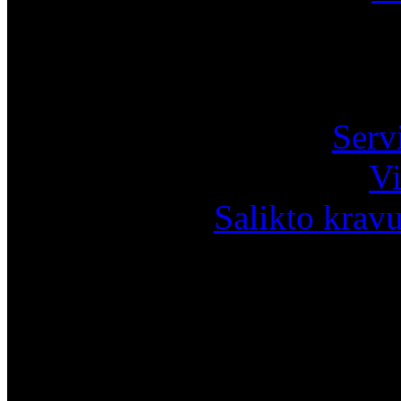
Pa
Serv
Vi
Salikto krav