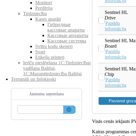
informācija
Monitori
Perifērija
Sentinel HL
Tirdzniecība
Drive
Kases aparāti
Papildu
Гибридные
informācija
кассовые апараты
Кассовые аппараты
Sentinel HL Ma
Кассовые системы
Board
Svītru kodu skeneri
Papildu
Svari
informācija
Etiķešu printeri
Ierīču pieslēgšana 1C:Tirdzniecības
vadīšana Baltijai,
Sentinel HL Ma
1C:Mazumtirdzniecība Baltijai
Chip
Termināli un Infokioski
Papildu
informācija
Jaunumu saņemšana
Visās cenās iekļauts 
Katras programmas cen