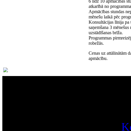
6 līdz 10 apmācības st
atkarībā no programmas
Apmācības stundas nep
mēnešu laikā pēc prog
Konsultācijas līnija pa
saņemšana 3 mēnešus
uzstādīšanas brīža.
Programmas pirmreizējā
robežās.
Cenas uz attālinātām d
apmācību.
Par
K