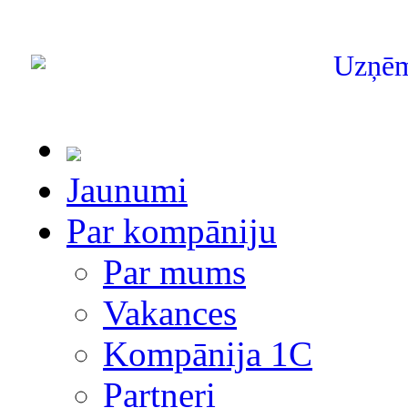
Uzņē
Jaunumi
Par kompāniju
Par mums
Vakances
Kompānija 1С
Partneri