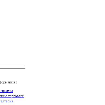
формация :
ограммы
ение торговлей
галтерия