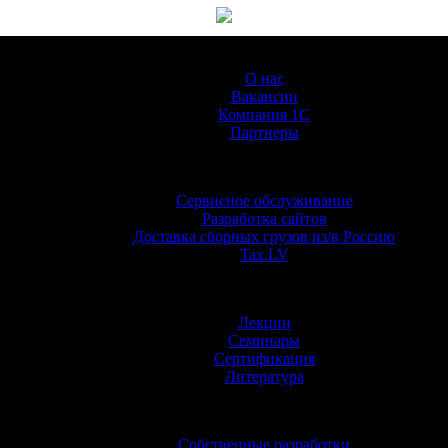
О Компании
О нас
Вакансии
Компания 1С
Партнеры
Услуги
Сервисное обслуживание
Разработка сайтов
Доставка сборных грузов из/в Россию
Tax.LV
Обучение
Лекции
Семинары
Сертификация
Литература
Информация
Собственные разработки