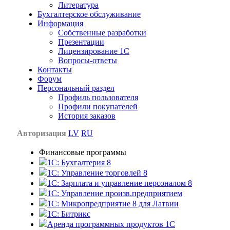
Литература
Бухгалтерское обслуживание
Информация
Собственные разработки
Презентации
Лицензирование 1С
Вопросы-ответы
Контакты
Форум
Персональный раздел
Профиль пользователя
Профили покупателей
История заказов
Авторизация
LV
RU
Финансовые программы
1С: Бухгалтерия 8
1C: Управление торговлей 8
1C: Зарплата и управление персоналом 8
1C: Управление произв.предприятием
1С: Микропредприятие 8 для Латвии
1C: Битрикс
Аренда программных продуктов 1С