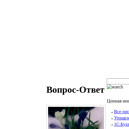
Вопрос-Ответ
Ценная ин
Все пр
Управл
1С:Бух