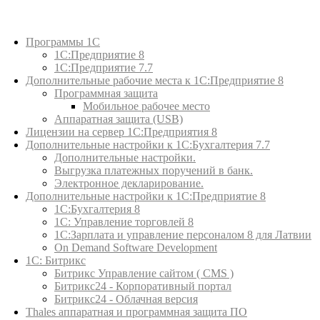
Каталог товаров
Программы 1С
1С:Предприятие 8
1С:Предприятие 7.7
Дополнительные рабочие места к 1С:Предприятие 8
Программная защита
Мобильное рабочее место
Аппаратная защита (USB)
Лицензии на сервер 1С:Предприятия 8
Дополнительные настройки к 1С:Бухгалтерия 7.7
Дополнительные настройки.
Выгрузка платежных поручений в банк.
Электронное декларирование.
Дополнительные настройки к 1С:Предприятие 8
1С:Бухгалтерия 8
1C: Управление торговлей 8
1С:Зарплата и управление персоналом 8 для Латвии
On Demand Software Development
1С: Битрикс
Битрикс Управление сайтом ( CMS )
Битрикс24 - Корпоративный портал
Битрикс24 - Облачная версия
Thales аппаратная и программная защита ПО