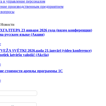
та и управление персоналом
ение производственным предприятием
 вопросы
 Новости
ГАЛТЕРА 23 января 2026 года (видео конференция)
на русском языке (Акция)
5
е
ŽA SVĒTKI 2026.gada 21.janvārī (video konference)
otiek latviešu valodā! (Akcija)
5
е
ие стоимости аренды программы 1С
5
е