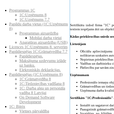
Preču katalogs
Programmas 1C
1C:Uzņēmums 8
1C:Uzņēmums 7.7
Papildu darba vietas (1C:Uzņēmums
Sertifikātu izdod firma "1C" p
8)
testiem iespējams ātri un obje
Programmas aizsardzība
Kādas priekšrocības sniedz ser
Mobilai darba vietai
Aparatūras aizsardzība (USB)
Lietotājam
Licences 1C:Uzņēmums 8. serverim
Oficiālu apliecinājumu 
Papildiespējas 1C:Grāmatvedība 7.7
noliktavas uzskaites au
Papildiespējas.
Nopietnas priekšrocības 
Maksājuma uzdevumu izlāde
Vadības un darbinieku c
uz banku.
Pārliecību par savām zi
Elekroniskās deklarācijas.
Papildiespējas (1C:Uzņēmums 8)
Uzņēmumam
1C:Grāmatvedība 8
Profesionālo iemaņu obje
1C:Tirdzniecības vadīšana 8
Grāmatvedības un tirdzn
1С: Darba alga un personāla
Uzņēmuma darba kvalitā
vadība 8 Latvijai
On Demand Software
Sertifikāts "1C:Profesionālis" 
Development
Instalēt un sagatavot d
1C: Bitrix
Paaugstināt grāmatvedība
Vietnes pārvaldība
Izvairīties no kļūdām s