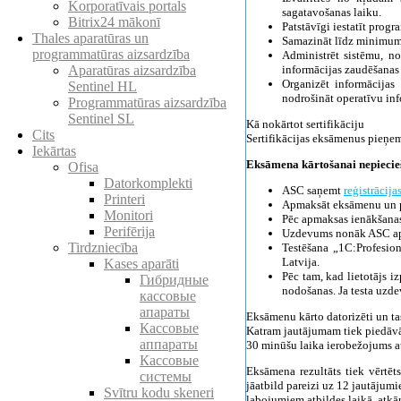
Korporatīvais portals
sagatavošanas laiku.
Bitrix24 mākonī
Patstāvīgi iestatīt pro
Thales aparatūras un
Samazināt līdz minimumam
programmatūras aizsardzība
Administrēt sistēmu, no
informācijas zaudēšanas 
Aparatūras aizsardzība
Organizēt informācija
Sentinel HL
nodrošināt operatīvu in
Programmatūras aizsardzība
Sentinel SL
Kā nokārtot sertifikāciju
Cits
Sertifikācijas eksāmenus pieņe
Iekārtas
Eksāmena kārtošanai nepieci
Ofisa
Datorkomplekti
ASC saņemt
reģistrācija
Printeri
Apmaksāt eksāmenu un pa
Monitori
Pēc apmaksas ienākšanas 
Perifērija
Uzdevums nonāk ASC apt
Tirdzniecība
Testēšana „1C:Profesio
Latvija.
Kases aparāti
Pēc tam, kad lietotājs i
Гибридные
nodošanas. Ja testa uzdev
кассовые
апараты
Eksāmenu kārto datorizēti un 
Кассовые
Katram jautājumam tiek piedāvāti
аппараты
30 minūšu laika ierobežojums at
Кассовые
Eksāmena rezultāts tiek vērtēt
системы
jāatbild pareizi uz 12 jautājumi
Svītru kodu skeneri
labojumiem atbildes laikā, atkā