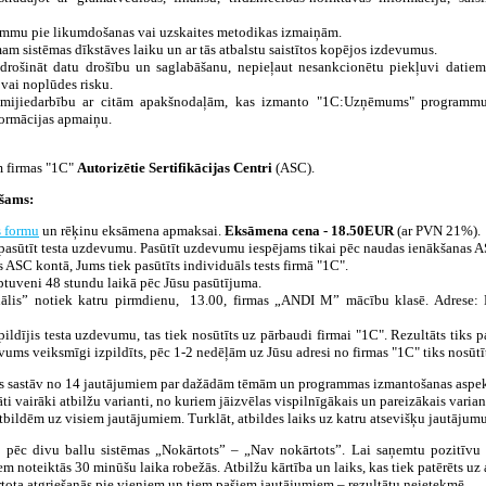
grammu pie likumdošanas vai uzskaites metodikas izmaiņām.
 sistēmas dīkstāves laiku un ar tās atbalstu saistītos kopējos izdevumus.
drošināt datu drošību un saglabāšanu, nepieļaut nesankcionētu piekļuvi datiem
vai noplūdes risku.
s mijiedarbību ar citām apakšnodaļām, kas izmanto "1C:Uzņēmums" programm
formācijas apmaiņu.
m firmas "1C"
Autorizētie Sertifikācijas Centri
(ASC).
ešams:
s formu
un rēķinu eksāmena apmaksai.
Eksāmena cena - 18.50EUR
(ar PVN 21%).
sūtīt testa uzdevumu. Pasūtīt uzdevumu iespējams tikai pēc naudas ienākšanas A
ASC kontā, Jums tiek pasūtīts individuāls tests firmā "1C".
uveni 48 stundu laikā pēc Jūsu pasūtījuma.
nālis” notiek katru pirmdienu, 13.00, firmas „ANDI M” mācību klasē. Adrese: 
zpildījis testa uzdevumu, tas tiek nosūtīts uz pārbaudi firmai "1C". Rezultāts tiks 
ums veiksmīgi izpildīts, pēc 1-2 nedēļām uz Jūsu adresi no firmas "1C" tiks nosūtīts
tas sastāv no 14 jautājumiem par dažādām tēmām un programmas izmantošanas asp
 vairāki atbilžu varianti, no kuriem jāizvēlas vispilnīgākais un pareizākais varian
bildēm uz visiem jautājumiem. Turklāt, atbildes laiks uz katru atsevišķu jautājumu
s pēc divu ballu sistēmas „Nokārtots” – „Nav nokārtots”. Lai saņemtu pozitīvu 
em noteiktās 30 minūšu laika robežās. Atbilžu kārtība un laiks, kas tiek patērēts u
rtota atgriešanās pie vieniem un tiem pašiem jautājumiem – rezultātu neietekmē.