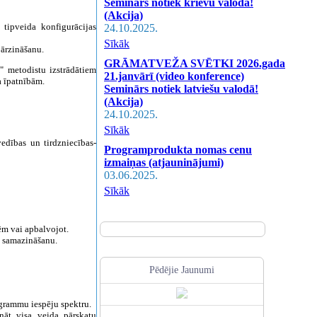
Seminārs notiek krievu valodā!
(Akcija)
ipveida konfigurācijas
24.10.2025.
Sīkāk
pārzināšanu.
GRĀMATVEŽA SVĒTKI 2026.gada
" metodistu izstrādātiem
21.janvārī (video konference)
a īpatnībām.
Seminārs notiek latviešu valodā!
(Akcija)
24.10.2025.
Sīkāk
edības un tirdzniecības-
Programprodukta nomas cenu
izmaiņas (atjauninājumi)
03.06.2025.
Sīkāk
ēm vai apbalvojot.
a samazināšanu.
Pēdējie Jaunumi
ogrammu iespēju spektru.
ināt visa veida pārskatu