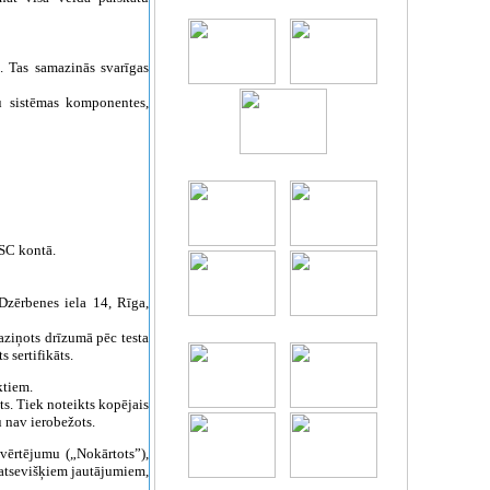
. Tas samazinās svarīgas
u sistēmas komponentes,
SC kontā.
Dzērbenes iela 14, Rīga,
paziņots drīzumā pēc testa
 sertifikāts.
ektiem.
ts. Tiek noteikts kopējais
 nav ierobežots.
vērtējumu („Nokārtots”),
z atsevišķiem jautājumiem,