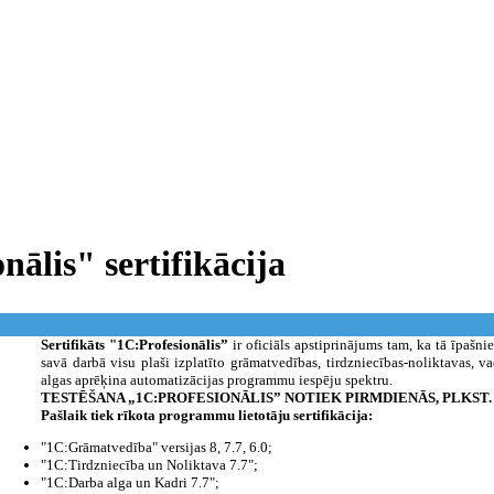
nālis" sertifikācija
Sertifikāts "1C:Profesionālis”
ir oficiāls apstiprinājums tam, ka tā īpašni
savā darbā visu plaši izplatīto grāmatvedības, tirdzniecības-noliktavas, v
algas aprēķina automatizācijas programmu iespēju spektru.
TESTĒŠANA „1C:PROFESIONĀLIS” NOTIEK PIRMDIENĀS, PLKST. 1
Pašlaik tiek rīkota programmu lietotāju sertifikācija:
"1C:Grāmatvedība" versijas 8, 7.7, 6.0;
"1C:Tirdzniecība un Noliktava 7.7";
"1C:Darba alga un Kadri 7.7";