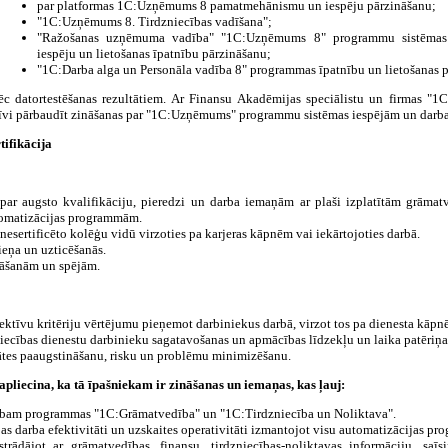
par platformas 1C:Uzņēmums 8 pamatmehānismu un iespēju pārzināšanu;
"1C:Uzņēmums 8. Tirdzniecības vadīšana";
"Ražošanas uzņēmuma vadība" "1C:Uzņēmums 8" programmu sistēmas t
iespēju un lietošanas īpatnību pārzināšanu;
"1C:Darba alga un Personāla vadība 8" programmas īpatnību un lietošanas 
ēc datortestēšanas rezultātiem. Ar Finansu Akadēmijas speciālistu un firmas "1C
ktīvi pārbaudīt zināšanas par "1C:Uzņēmums" programmu sistēmas iespējām un darb
tifikācija
par augsto kvalifikāciju, pieredzi un darba iemaņām ar plaši izplatītām grāmatv
tomatizācijas programmām.
nesertificēto kolēģu vidū virzoties pa karjeras kāpnēm vai iekārtojoties darbā.
ieņa un uzticēšanās.
nāšanām un spējām.
ktīvu kritēriju vērtējumu pieņemot darbiniekus darbā, virzot tos pa dienesta kāpn
iecības dienestu darbinieku sagatavošanas un apmācības līdzekļu un laika patēriņ
tes paaugstināšanu, risku un problēmu minimizēšanu.
apliecina, ka tā īpašniekam ir zināšanas un iemaņas, kas ļauj:
arbam programmas "1C:Grāmatvedība" un "1C:Tirdzniecība un Noliktava".
s darba efektivitāti un uzskaites operativitāti izmantojot visu automatizācijas pr
trādājot ar grāmatvedības, finansu, tirdzniecības-noliktavas informāciju, saīs