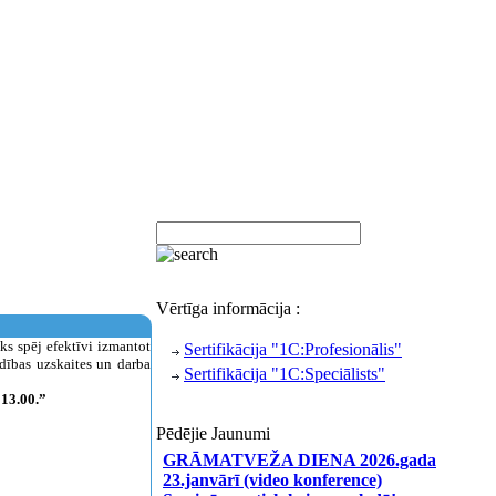
Vērtīga informācija :
eks spēj efektīvi izmantot
Sertifikācija "1C:Profesionālis"
adības uzskaites un darba
Sertifikācija "1C:Speciālists"
3.00.”
Pēdējie Jaunumi
GRĀMATVEŽA DIENA 2026.gada
23.janvārī (video konference)