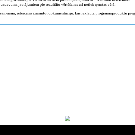
 uzdevuma jautājumiem pie rezultātu vērtēšanas arī netiek ņemtas vērā.
 eksāmenam, ieteicams izmantot dokumentāciju, kas iekļauta programmproduktu pie
Par kompāniju