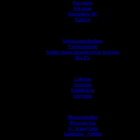
Par mums
Vakances
Kompānija 1С
Partneri
Pakalpojumi
Servisa apkalpošana
Vietņu izstrāde
Salikto kravu piegāde no/uz Krieviju
Tax.LV
Apmācība
Lekcijas
Semināri
Sertifikācija
Literatūra
Informācija
Mūsu izstrādes
Prezentācijas
1С licencēšana
Jautājums - Atbilde