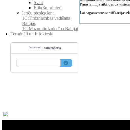
Svari
Pirmstermiņa atbildes uz visiem
Etiķešu printeri
Lai sagatavotos sertifikācijas
Ierīču pieslēgšana
1C:Tirdzniecības vadīšana
Baltijai,
1C:Mazumtirdzniecība Baltijai
Termināli un Infokioski
Jaunumu saņemšana