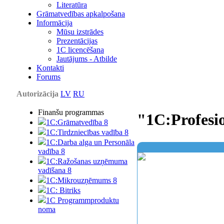
Literatūra
Grāmatvedības apkalpošana
Informācija
Mūsu izstrādes
Prezentācijas
1С licencēšana
Jautājums - Atbilde
Kontakti
Forums
Autorizācija
LV
RU
Finanšu programmas
"1C:Profesio
1C:Grāmatvedība 8
1C:Tirdzniecības vadība 8
1C:Darba alga un Personāla
vadība 8
1C:Ražošanas uzņēmuma
vadīšana 8
1С:Мikrouzņēmums 8
1C: Bitriks
1C Programmproduktu
noma