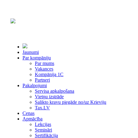
Jaunumi
Par kompāniju
Par mums
Vakances
Kompānija 1С
Partneri
Pakalpojumi
Servisa apkalpošana
Vietņu izstrāde
Salikto kravu piegāde no/uz Krieviju
Tax.LV
Cenas
Apmācība
Lekcijas
Semināri
Sertifikācija