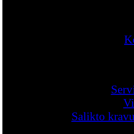
K
Pa
Serv
Vi
Salikto krav