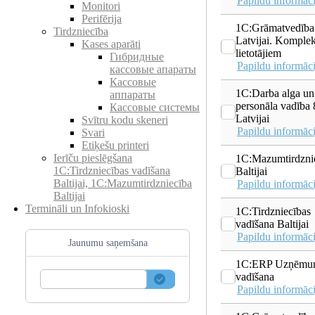
Papildu informāci
Monitori
Perifērija
1C:Grāmatvedība
Tirdzniecība
Latvijai. Komplek
Kases aparāti
lietotājiem
Гибридные
Papildu informāci
кассовые апараты
Кассовые
1C:Darba alga un
аппараты
personāla vadība 
Кассовые системы
Latvijai
Svītru kodu skeneri
Papildu informāci
Svari
Etiķešu printeri
Ierīču pieslēgšana
1C:Mazumtirdzni
1C:Tirdzniecības vadīšana
Baltijai
Baltijai, 1C:Mazumtirdzniecība
Papildu informāci
Baltijai
Termināli un Infokioski
1C:Tirdzniecības
vadīšana Baltijai
Papildu informāci
Jaunumu saņemšana
1C:ERP Uzņēmu
vadīšana
Papildu informāci