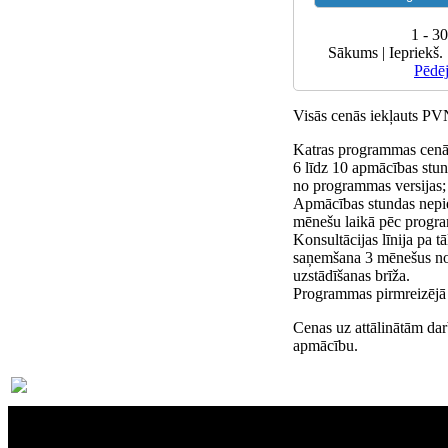
1 - 3
Sākums | Iepriekš. 
Pēdē
Visās cenās iekļauts P
Katras programmas cenā 
6 līdz 10 apmācības stun
no programmas versijas;
Apmācības stundas nepi
mēnešu laikā pēc progra
Konsultācijas līnija pa 
saņemšana 3 mēnešus n
uzstādīšanas brīža.
Programmas pirmreizējā i
Cenas uz attālinātām dar
apmācību.
Par