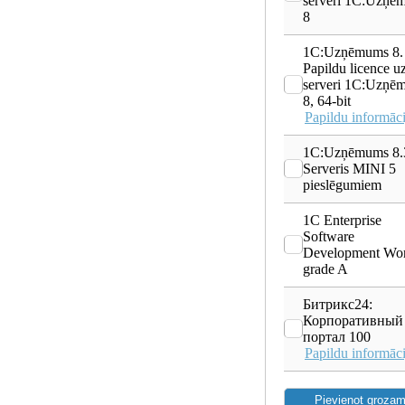
serveri 1С:Uzņē
8
1C:Uzņēmums 8.
Papildu licence u
serveri 1С:Uzņē
8, 64-bit
Papildu informāci
1C:Uzņēmums 8.
Serveris MINI 5
pieslēgumiem
1C Enterprise
Software
Development Wo
grade A
Битрикс24:
Корпоративный
портал 100
Papildu informāci