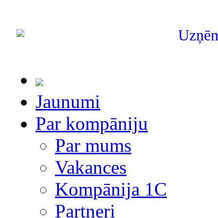
Uzņē
Jaunumi
Par kompāniju
Par mums
Vakances
Kompānija 1С
Partneri