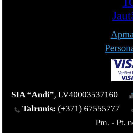
1С
Jaut
Apmak
Persona
SIA “Andi”
, LV40003537160
Talrunis:
(+371) 67555777
Pm. - Pt. 