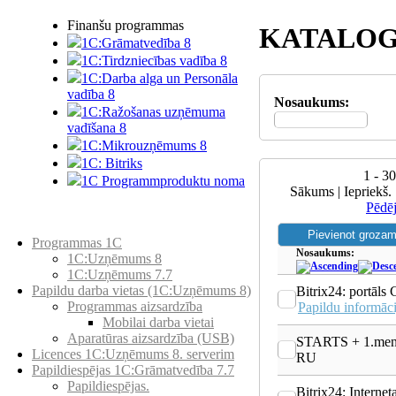
Finanšu programmas
KATALOG
1C:Grāmatvedība 8
1C:Tirdzniecības vadība 8
1C:Darba alga un Personāla
vadība 8
Nosaukums:
1C:Ražošanas uzņēmuma
vadīšana 8
1С:Мikrouzņēmums 8
1C: Bitriks
1 - 3
1C Programmproduktu noma
Sākums | Iepriekš. 
Pēdē
Preču katalogs
Programmas 1C
Nosaukums:
1C:Uzņēmums 8
1C:Uzņēmums 7.7
Papildu darba vietas (1C:Uzņēmums 8)
Bitrix24: portāl
Programmas aizsardzība
Papildu informāci
Mobilai darba vietai
Aparatūras aizsardzība (USB)
STARTS + 1.mene
Licences 1C:Uzņēmums 8. serverim
RU
Papildiespējas 1C:Grāmatvedība 7.7
Papildiespējas.
Bitrix24: Internet