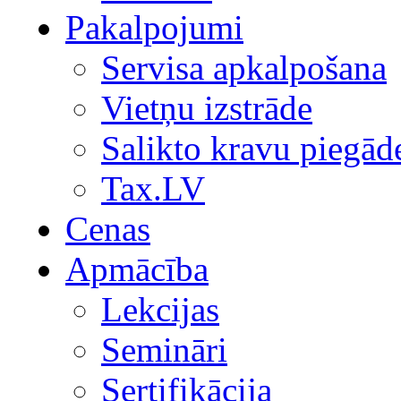
Pakalpojumi
Servisa apkalpošana
Vietņu izstrāde
Salikto kravu piegād
Tax.LV
Cenas
Apmācība
Lekcijas
Semināri
Sertifikācija