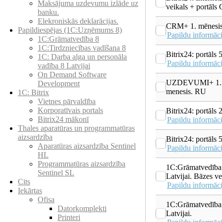
Maksājuma uzdevumu izlāde uz
veikals + portāl
banku.
Elekroniskās deklarācijas.
CRM+ 1. mēnesi
Papildiespējas (1C:Uzņēmums 8)
Papildu informāci
1C:Grāmatvedība 8
1C:Tirdzniecības vadīšana 8
Bitrix24: portāls 
1С: Darba alga un personāla
Papildu informāci
vadība 8 Latvijai
On Demand Software
UZDEVUMI+ 1.
Development
menesis. RU
1C: Bitrix
Vietnes pārvaldība
Korporatīvais portals
Bitrix24: portāls 
Bitrix24 mākonī
Papildu informāci
Thales aparatūras un programmatūras
aizsardzība
Bitrix24: portāls 
Aparatūras aizsardzība Sentinel
Papildu informāci
HL
Programmatūras aizsardzība
1C:Grāmatvedība
Sentinel SL
Latvijai. Bāzes ve
Cits
Papildu informāci
Iekārtas
Ofisa
1C:Grāmatvedība
Datorkomplekti
Latvijai.
Printeri