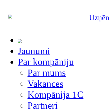
Uzņē
Jaunumi
Par kompāniju
Par mums
Vakances
Kompānija 1С
Partneri