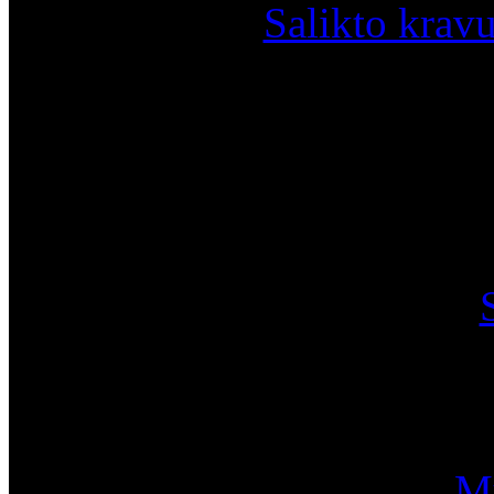
Salikto krav
I
Mū