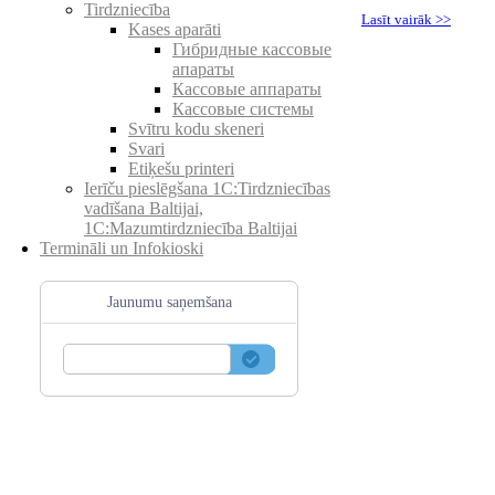
Tirdzniecība
Lasīt vairāk >>
Kases aparāti
Гибридные кассовые
апараты
Кассовые аппараты
Кассовые системы
Svītru kodu skeneri
Svari
Etiķešu printeri
Ierīču pieslēgšana 1C:Tirdzniecības
vadīšana Baltijai,
1C:Mazumtirdzniecība Baltijai
Termināli un Infokioski
Jaunumu saņemšana