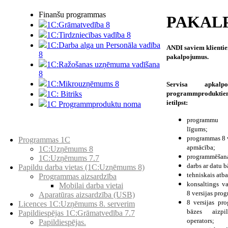
Finanšu programmas
PAKAL
1C:Grāmatvedība 8
1C:Tirdzniecības vadība 8
1C:Darba alga un Personāla vadība
ANDI saviem klienti
8
pakalpojumus.
1C:Ražošanas uzņēmuma vadīšana
8
1С:Мikrouzņēmums 8
Servisa apkalp
programmprodukt
1C: Bitriks
ietilpst:
1C Programmproduktu noma
programmu 
līgums;
Preču katalogs
programmas 8 v
Programmas 1C
apmācība;
1C:Uzņēmums 8
programmēšan
1C:Uzņēmums 7.7
darbs ar datu b
Papildu darba vietas (1C:Uzņēmums 8)
tehniskais atba
Programmas aizsardzība
konsaltings va
Mobilai darba vietai
8 versijas pr
Aparatūras aizsardzība (USB)
8 versijas pr
Licences 1C:Uzņēmums 8. serverim
bāzes aizpi
Papildiespējas 1C:Grāmatvedība 7.7
operators;
Papildiespējas.