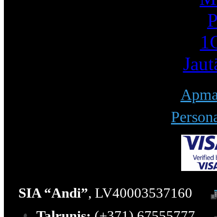
P
1С
Jaut
Apmak
Persona
SIA “Andi”
, LV40003537160
Talrunis:
(+371) 67555777