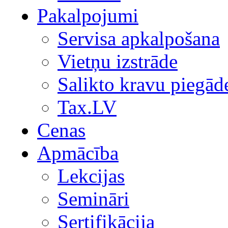
Pakalpojumi
Servisa apkalpošana
Vietņu izstrāde
Salikto kravu piegād
Tax.LV
Cenas
Apmācība
Lekcijas
Semināri
Sertifikācija