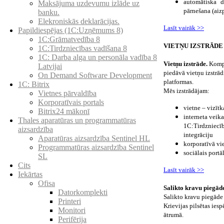
automātiska d
Maksājuma uzdevumu izlāde uz
pārnešana (aizp
banku.
Elekroniskās deklarācijas.
Lasīt vairāk >>
Papildiespējas (1C:Uzņēmums 8)
1C:Grāmatvedība 8
VIETŅU IZSTRĀDE
1C:Tirdzniecības vadīšana 8
1С: Darba alga un personāla vadība 8
Vietņu izstrāde.
Komp
Latvijai
piedāvā vietņu izstrād
On Demand Software Development
platformas.
1C: Bitrix
Mēs izstrādājam:
Vietnes pārvaldība
Korporatīvais portals
vietne – vizītk
Bitrix24 mākonī
interneta veika
Thales aparatūras un programmatūras
1C:Tirdzniecīb
aizsardzība
integrāciju
Aparatūras aizsardzība Sentinel HL
korporatīvā vi
Programmatūras aizsardzība Sentinel
sociālais portāl
SL
Cits
Lasīt vairāk >>
Iekārtas
Ofisa
Salikto kravu piegād
Datorkomplekti
Salikto kravu piegāde
Printeri
Krievijas pilsētas ies
Monitori
ātrumā.
Perifērija