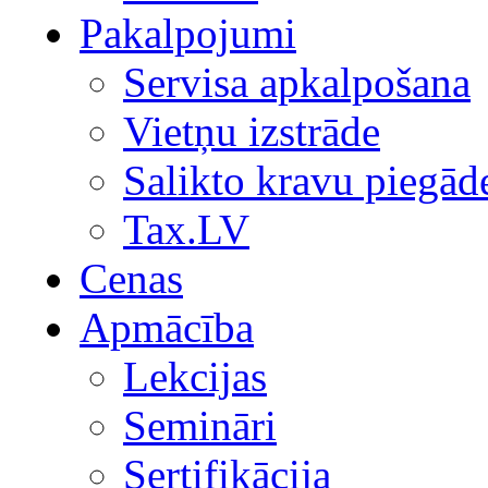
Pakalpojumi
Servisa apkalpošana
Vietņu izstrāde
Salikto kravu piegād
Tax.LV
Cenas
Apmācība
Lekcijas
Semināri
Sertifikācija