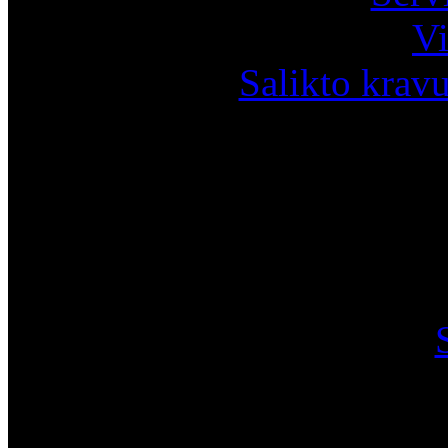
Vi
Salikto krav
I