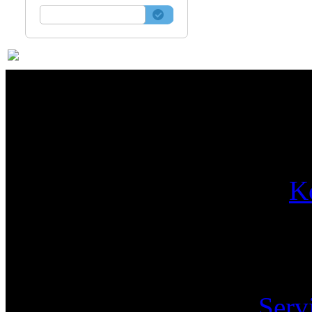
Par
K
Pa
Serv