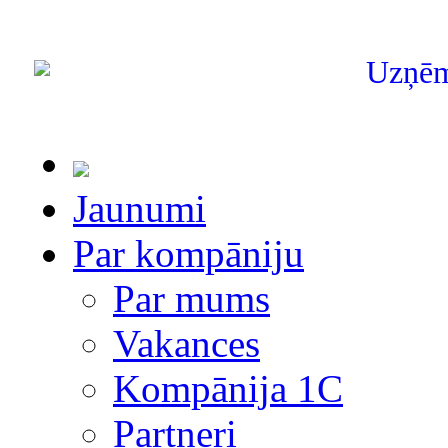
Uzņē
Jaunumi
Par kompāniju
Par mums
Vakances
Kompānija 1С
Partneri