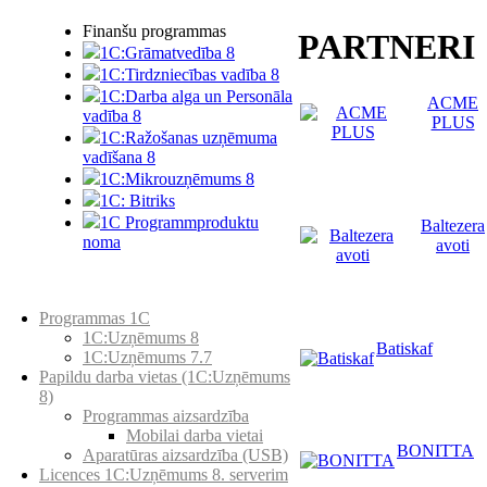
Finanšu programmas
PARTNERI
1C:Grāmatvedība 8
1C:Tirdzniecības vadība 8
1C:Darba alga un Personāla
ACME
vadība 8
PLUS
1C:Ražošanas uzņēmuma
vadīšana 8
1С:Мikrouzņēmums 8
1C: Bitriks
1C Programmproduktu
Baltezera
noma
avoti
Preču katalogs
Programmas 1C
1C:Uzņēmums 8
Batiskaf
1C:Uzņēmums 7.7
Papildu darba vietas (1C:Uzņēmums
8)
Programmas aizsardzība
Mobilai darba vietai
BONITTA
Aparatūras aizsardzība (USB)
Licences 1C:Uzņēmums 8. serverim