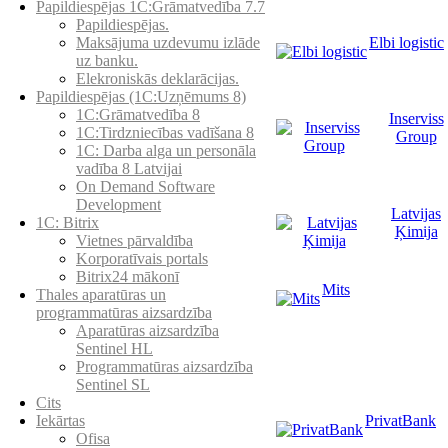
Papildiespējas 1C:Grāmatvedība 7.7
Papildiespējas.
Elbi logistic
Maksājuma uzdevumu izlāde
uz banku.
Elekroniskās deklarācijas.
Papildiespējas (1C:Uzņēmums 8)
1C:Grāmatvedība 8
Inserviss
1C:Tirdzniecības vadīšana 8
Group
1С: Darba alga un personāla
vadība 8 Latvijai
On Demand Software
Development
Latvijas
1C: Bitrix
Ķimija
Vietnes pārvaldība
Korporatīvais portals
Bitrix24 mākonī
Mits
Thales aparatūras un
programmatūras aizsardzība
Aparatūras aizsardzība
Sentinel HL
Programmatūras aizsardzība
Sentinel SL
Cits
PrivatBank
Iekārtas
Ofisa