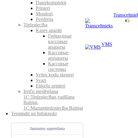
Datorkomplekti
Printeri
Monitori
Transceltnie
Perifērija
Tirdzniecība
Kases aparāti
Гибридные
кассовые
VMS
апараты
Кассовые
аппараты
Кассовые
системы
Svītru kodu skeneri
Svari
Etiķešu printeri
Ierīču pieslēgšana
1C:Tirdzniecības vadīšana
Baltijai,
1C:Mazumtirdzniecība Baltijai
Termināli un Infokioski
Jaunumu saņemšana