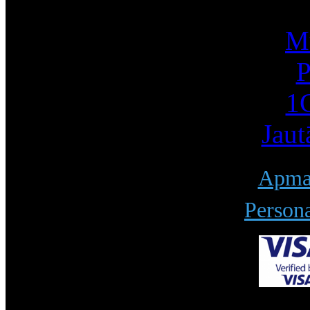
Mū
P
1С
Jaut
Apmak
Persona