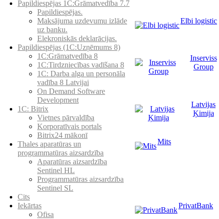
Papildiespējas 1C:Grāmatvedība 7.7
Papildiespējas.
Elbi logistic
Maksājuma uzdevumu izlāde
uz banku.
Elekroniskās deklarācijas.
Papildiespējas (1C:Uzņēmums 8)
1C:Grāmatvedība 8
Inserviss
1C:Tirdzniecības vadīšana 8
Group
1С: Darba alga un personāla
vadība 8 Latvijai
On Demand Software
Development
Latvijas
1C: Bitrix
Ķimija
Vietnes pārvaldība
Korporatīvais portals
Bitrix24 mākonī
Mits
Thales aparatūras un
programmatūras aizsardzība
Aparatūras aizsardzība
Sentinel HL
Programmatūras aizsardzība
Sentinel SL
Cits
PrivatBank
Iekārtas
Ofisa