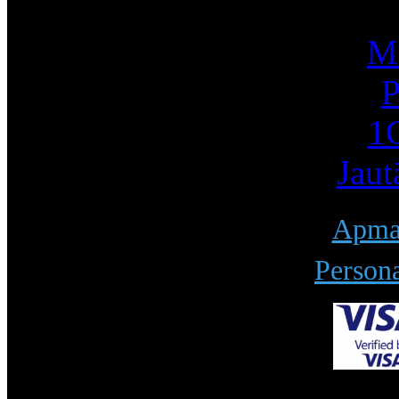
Mū
P
1С
Jaut
Apmak
Persona