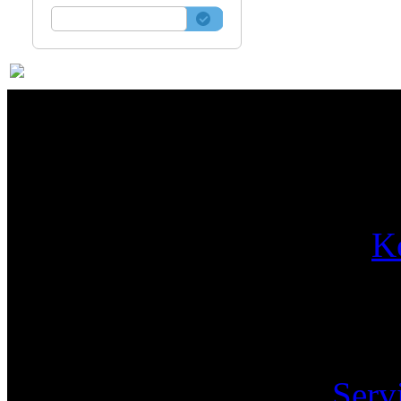
Par
K
Pa
Serv