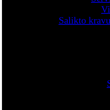
Vi
Salikto krav
I