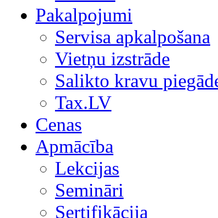
Pakalpojumi
Servisa apkalpošana
Vietņu izstrāde
Salikto kravu piegād
Tax.LV
Cenas
Apmācība
Lekcijas
Semināri
Sertifikācija