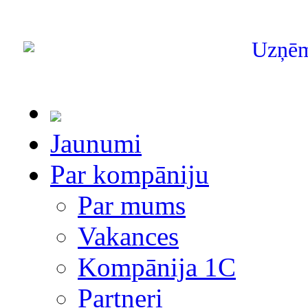
Uzņē
Jaunumi
Par kompāniju
Par mums
Vakances
Kompānija 1С
Partneri