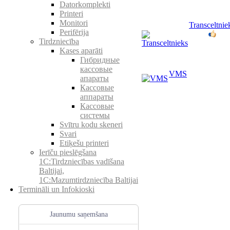
Datorkomplekti
Printeri
Monitori
Transceltnie
Perifērija
Tirdzniecība
Kases aparāti
Гибридные
кассовые
VMS
апараты
Кассовые
аппараты
Кассовые
системы
Svītru kodu skeneri
Svari
Etiķešu printeri
Ierīču pieslēgšana
1C:Tirdzniecības vadīšana
Baltijai,
1C:Mazumtirdzniecība Baltijai
Termināli un Infokioski
Jaunumu saņemšana