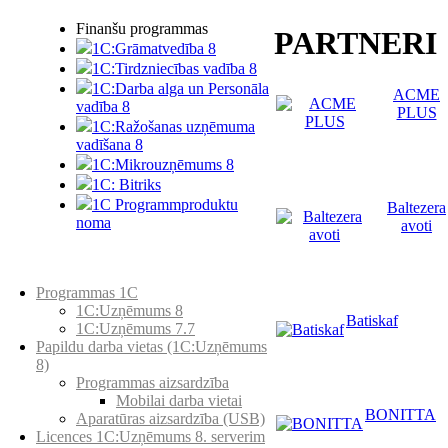
Finanšu programmas
PARTNERI
1C:Grāmatvedība 8
1C:Tirdzniecības vadība 8
1C:Darba alga un Personāla
ACME
vadība 8
PLUS
1C:Ražošanas uzņēmuma
vadīšana 8
1С:Мikrouzņēmums 8
1C: Bitriks
1C Programmproduktu
Baltezera
noma
avoti
Preču katalogs
Programmas 1C
1C:Uzņēmums 8
Batiskaf
1C:Uzņēmums 7.7
Papildu darba vietas (1C:Uzņēmums
8)
Programmas aizsardzība
Mobilai darba vietai
BONITTA
Aparatūras aizsardzība (USB)
Licences 1C:Uzņēmums 8. serverim