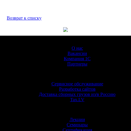
Возврат к списку
О Компании
О нас
Вакансии
Компания 1С
Партнеры
Услуги
Сервисное обслуживание
Разработка сайтов
Доставка сборных грузов из/в Россию
Tax.LV
Обучение
Лекции
Семинары
Сертификация