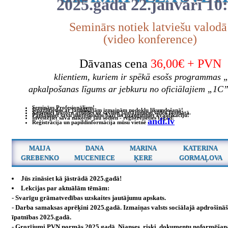
2025.gada 22.janvārī 10
Seminārs notiek latviešu valodā
(video konference)
Dāvanas cena
36,00€ + PVN
klientiem, kuriem ir spēkā esošs programmas 
apkalpošanas līgums ar jebkuru no oficiālajiem „1C
Seminārs Profesionāļiem!
Iepazīstieties ar jaunākajām izmaiņām nodokļu likumdošanā!
Saņemiet lektoru atbildes uz saviem jautājumiem video formātā.
Paplašiniet savu profesionālo bāzi un paaugstiniet kvalifikāciju!
Investējiet savā nākotnē jau šodien - reģistrējieties tagad!
andi.lv
Reģistrācija un papildinformācija mūsu vietnē
MAIJA
DANA
MARINA
KATERINA
GREBENKO
MUCENIECE
ĶERE
GORMAĻOVA
Jūs zināsiet kā jāstrādā 2025.gadā!
Lekcijas par aktuālām tēmām:
- Svarīgu grāmatvedības uzskaites jautājumu apskats.
- Darba samaksas aprēķini 2025.gadā. Izmaiņas valsts sociālajā apdrošinā
īpatnības 2025.gadā.
- Grozījumi PVN normās 2025.gadā. Nianses, riski, dokumentu noformēšana 