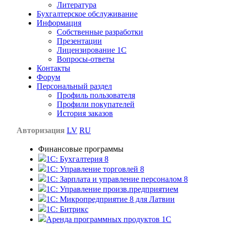
Литература
Бухгалтерское обслуживание
Информация
Собственные разработки
Презентации
Лицензирование 1С
Вопросы-ответы
Контакты
Форум
Персональный раздел
Профиль пользователя
Профили покупателей
История заказов
Авторизация
LV
RU
Финансовые программы
1С: Бухгалтерия 8
1C: Управление торговлей 8
1C: Зарплата и управление персоналом 8
1C: Управление произв.предприятием
1С: Микропредприятие 8 для Латвии
1C: Битрикс
Аренда программных продуктов 1С