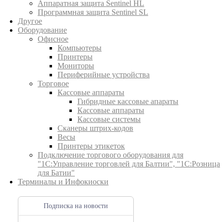
Аппаратная защита Sentinel HL
Программная защита Sentinel SL
Другое
Оборудование
Офисное
Компьютеры
Принтеры
Мониторы
Периферийные устройства
Торговое
Кассовые аппараты
Гибридные кассовые апараты
Кассовые аппараты
Кассовые системы
Сканеры штрих-кодов
Весы
Принтеры этикеток
Подключение торгового оборудования для
"1С:Управление торговлей для Балтии", "1С:Розница
для Батии"
Терминалы и Инфокиоски
Подписка на новости