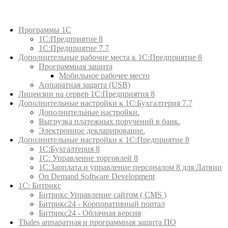
Каталог товаров
Программы 1С
1С:Предприятие 8
1С:Предприятие 7.7
Дополнительные рабочие места к 1С:Предприятие 8
Программная защита
Мобильное рабочее место
Аппаратная защита (USB)
Лицензии на сервер 1С:Предприятия 8
Дополнительные настройки к 1С:Бухгалтерия 7.7
Дополнительные настройки.
Выгрузка платежных поручений в банк.
Электронное декларирование.
Дополнительные настройки к 1С:Предприятие 8
1С:Бухгалтерия 8
1C: Управление торговлей 8
1С:Зарплата и управление персоналом 8 для Латвии
On Demand Software Development
1С: Битрикс
Битрикс Управление сайтом ( CMS )
Битрикс24 - Корпоративный портал
Битрикс24 - Облачная версия
Thales аппаратная и программная защита ПО