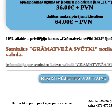
apkalpošanas līgums ar jebkuru no oficiālajiem „1C”
36.00€ + PVN
dalības maksa pārējiem klientiem
64.00€ + PVN
10% atlaide – privilēģiju kartes „Grāmatveža svētki 2024” īpa
Seminārs "GRĀMATVEŽA SVĒTKI" notiks 
valodā.
Informācija par semināru krievu valodā "GRĀMATVEŽA 
REĢISTRĒJIETIES JAU TAGAD
22.01.2025. no pl
Dalība tikai pēc iepriekšējas pierakstīšanās
tālr.: +371 675