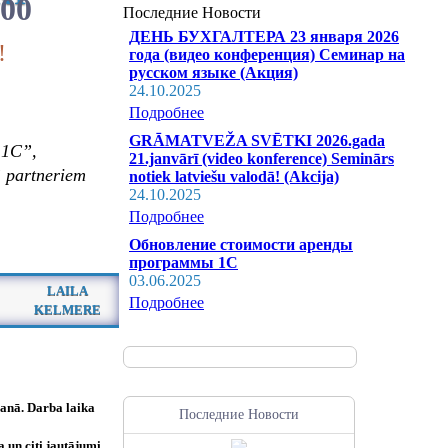
:00
Последние Новости
ДЕНЬ БУХГАЛТЕРА 23 января 2026
!
года (видео конференция) Семинар на
русском языке (Акция)
24.10.2025
Подробнее
GRĀMATVEŽA SVĒTKI 2026.gada
„1C”,
21.janvārī (video konference) Seminārs
” partneriem
notiek latviešu valodā! (Akcija)
24.10.2025
Подробнее
Обновление стоимости аренды
программы 1С
03.06.2025
LAILA
Подробнее
KELMERE
šanā. Darba laika
Последние Новости
un citi jautājumi,