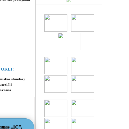
OKLI!
miskās stundas)
teriāli
dāvanas
ammas „1C”,