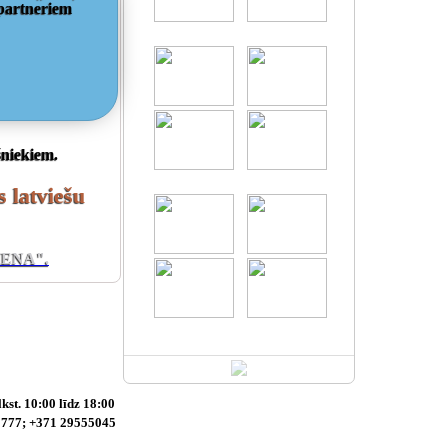
 partneriem
šniekiem.
latviešu
DIENA".
kst. 10:00 līdz 18:00
55777; +371 29555045