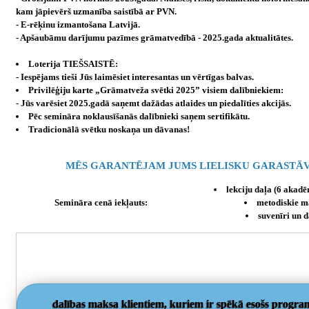
kam jāpievērš uzmanība saistībā ar PVN.
- E-rēķinu izmantošana Latvijā.
- Apšaubāmu darījumu pazīmes grāmatvedībā - 2025.gada aktualitātes.
Loterija TIEŠSAISTĒ:
- Iespējams tieši Jūs laimēsiet interesantas un vērtīgas balvas.
Privilēģiju karte „Grāmatveža svētki 2025” visiem dalībniekiem:
- Jūs varēsiet 2025.gadā saņemt dažādas atlaides un piedalīties akcijās.
Pēc semināra noklausīšanās dalībnieki saņem sertifikātu.
Tradicionālā svētku noskaņa un dāvanas!
MĒS GARANTĒJAM JUMS LIELISKU GARASTĀV
lekciju daļa (6 akadē
Semināra cenā iekļauts:
metodiskie ma
suvenīri un 
dalības maksa klientiem, kuriem ir spēkā esošs progr