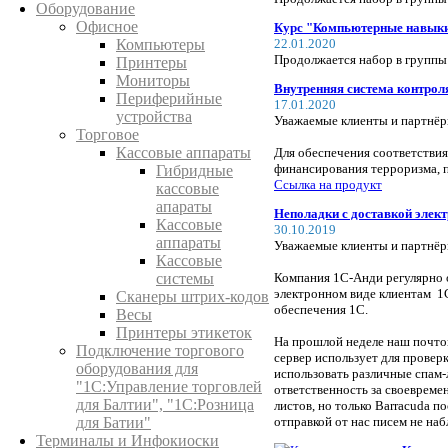
Оборудование
Офисное
Курс "Компьютерные навыки 
22.01.2020
Компьютеры
Продолжается набор в группы
Принтеры
Мониторы
Внутренняя система контро
Периферийные
17.01.2020
устройства
Уважаемые клиенты и партнёр
Торговое
Кассовые аппараты
Для обеспечения соответстви
финансирования терроризма, 
Гибридные
Ссылка на продукт
кассовые
апараты
Неполадки с доставкой элек
Кассовые
30.10.2019
аппараты
Уважаемые клиенты и партнёр
Кассовые
Компания 1C-Анди регулярно о
системы
электронном виде клиентам 1
Сканеры штрих-кодов
обеспечения 1С.
Весы
Принтеры этикеток
На прошлой неделе наш почтовы
Подключение торгового
сервер использует для провер
оборудования для
использовать различные спам-
"1С:Управление торговлей
ответственность за своевреме
для Балтии", "1С:Розница
листов, но только Barracuda п
отправкой от нас писем не наб
для Батии"
Терминалы и Инфокиоски