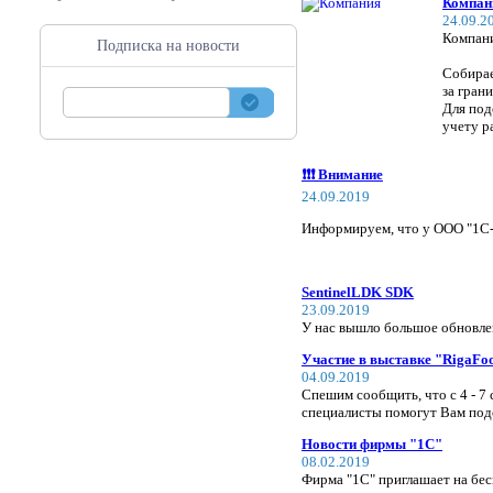
Компани
24.09.2
Компани
Подписка на новости
Собирае
за гран
Для под
учету р
❗️❗️❗️ Внимание
24.09.2019
Информируем, что у ООО "1C-
SentinelLDK SDK
23.09.2019
У нас вышло большое обновлен
Участие в выставке "RigaFo
04.09.2019
Спешим сообщить, что с 4 - 7
специалисты помогут Вам под
Новости фирмы "1С"
08.02.2019
Фирма "1С" приглашает на бес