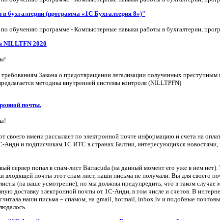
в бухгалтерии (программа «1С Бухгалтерия 8»)"
 по обучению программе - Компьютерные навыки работы в бухгалтерии, прог
ля NILLTFN 2020
ы!
я требованиям Закона о предотвращении легализации полученных преступным 
предлагается методика внутренней системы контроля (NILLTPFN)
тронной почты.
ы!
т своего имени рассылает по электронной почте информацию и счета на опла
C-Анди и подписчикам 1С ИТС в странах Балтии, интересующихся новостями
й сервер попал в спам-лист Barracuda (на данный момент его уже в нем нет). 
ки входящей почты этот спам-лист, наши письма не получали. Вы для своего п
листы (на ваше усмотрение), но мы должны предупредить, что в таком случае 
нную доставку электронной почты от 1С-Анди, в том числе и счетов. В интерн
осчитала наши письма – спамом, на gmail, hotmail, inbox.lv и подобные почтов
людалось.