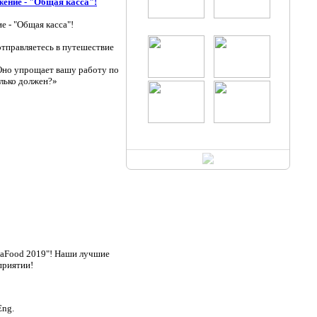
жение - "Общая касса"!
 - "Общая касса"!
отправляетесь в путешествие
Оно упрощает вашу работу по
олько должен?»
igaFood 2019"! Наши лучшие
приятии!
Eng.