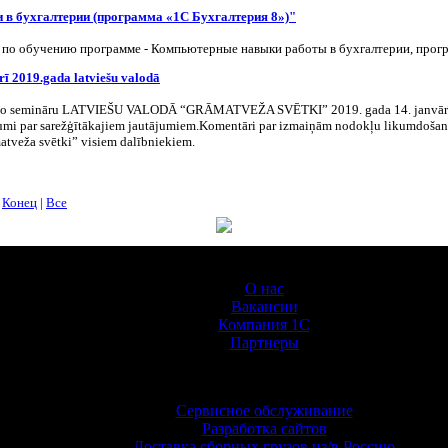
в бухгалтерии (программа «1С Бухгалтерия 8»)"
 по обучению программе - Компьютерные навыки работы в бухгалтерии, прог
ī 2019.gada latviešu valodā
tīvo semināru LATVIEŠU VALODĀ “GRĀMATVEŽA SVĒTKI” 2019. gada 14. janvārī. J
ojumi par sarežģītākajiem jautājumiem.Komentāri par izmaiņām nodokļu likumdošanā
matveža svētki” visiem dalībniekiem.
|
Конец
|
Все
О Компании
О нас
Вакансии
Компания 1С
Партнеры
Услуги
Сервисное обслуживание
Разработка сайтов
Доставка сборных грузов из/в Россию