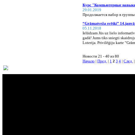
Курс "Компьютерные навыки 
29.01.2019
Продолжается набор в группы
“Grāmatveža svētki” 14.janvār
05.11.2018
Ielūdzam Jūs uz lielo informa
gadā! Jums tiks sniegti skaidr
Loterija. Privilēģiju karte “Grā
Новости 21 - 40 из 80
Начало
|
Пред.
|
1
2
3
4
|
След.