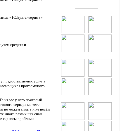
рамма «1С:Бухгалтерия 8»
путем средств и
ту предоставляемых услуг в
, касающихся программного
Те из вас у кого почтовый
очтового сервера можете
мы не можем влиять и не несём
ете много различных спам
ые сервисы проблем с