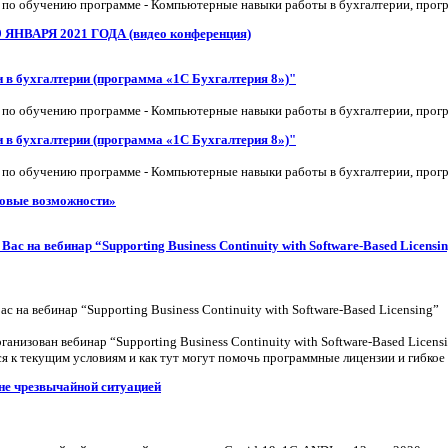
 по обучению программе - Компьютерные навыки работы в бухгалтерии, прог
НВАРЯ 2021 ГОДА (видео конференция)
в бухгалтерии (программа «1С Бухгалтерия 8»)"
 по обучению программе - Компьютерные навыки работы в бухгалтерии, прог
в бухгалтерии (программа «1С Бухгалтерия 8»)"
 по обучению программе - Компьютерные навыки работы в бухгалтерии, прог
Новые возможности»
ас на вебинар “Supporting Business Continuity with Software-Based Licensi
с на вебинар “Supporting Business Continuity with Software-Based Licensing”
анизован вебинар “Supporting Business Continuity with Software-Based Licensi
 к текущим условиям и как тут могут помочь программные лицензии и гибкое
ане чрезвычайной ситуацией