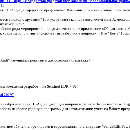
я "1С-Анди", с гордостью представляет Вам наше новое мобильное прило
019
я "1С-Анди", с гордостью представляет Вам наше новое мобильное приложение
тесь в поход с друзьями? Или устраиваете корпоратив с коллегами? А, может, 
ицу компанией?
обного рода мероприятий и предназначено наше приложение «Общая касса». 
асходов мероприятия и исключает неразбериху в вопросах: «Кто? Кому? И ск
Andi" изменились реквизиты для совершения платежей.
ие комплекта разработчика Sentinel LDK 7.10.
od 2019"
 сентября компания 1С-Анди будет рада поприветствовать Вас на выставке "R
обрать наиболее удобную программу для автоматизации учёта на Вашем пред
платное обучение, тренировки и соревнования по стандартам WorldSkills Рус/