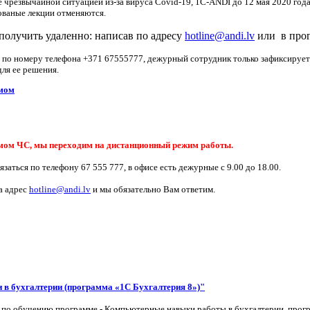
не чрезвычайной ситуацией из-за вируса Covid-19, 1C-ANDI до 12 мая 2020 го
ованые лекции отменяются.
получить удаленно: написав по адресу
hotline@andi.lv
или в прог
 по номеру телефона +371 67555777, дежурный сотрудник только зафиксирует
ля ее решения.
имом
мом ЧС, мы переходим на дистанционный режим работы.
аться по телефону 67 555 777, в офисе есть дежурные с 9.00 до 18.00.
а адрес
hotline@andi.lv
и мы обязательно Вам ответим.
в бухгалтерии (программа «1С Бухгалтерия 8»)"
 по обучению программе - Компьютерные навыки работы в бухгалтерии, прог