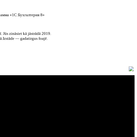
рамма «1С:Бухгалтерия 8»
ūs zināsiet kā jāstrādā 2019.
.Izstāde — gadatirgus foajē.