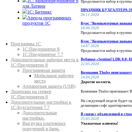
1С: Микропредприятие 8
Продолжается набор в группы
для Латвии
ПРАЗДНИК БУХГАЛТЕРА 29 Я
1C: Битрикс
26.11.2020
Аренда программных
продуктов 1С
Курс "Компьютерные навыки 
18.09.2020
Продолжается набор в группы
Каталог товаров
Курс "Компьютерные навыки 
Программы 1С
14.07.2020
1С:Предприятие 8
Продолжается набор в группы
1С:Предприятие 7.7
Вебинар «Sentinel LDK 8.0: 
Дополнительные рабочие места к
22.05.2020
1С:Предприятие 8
Программная защита
Компания Thales приглашает В
Мобильное рабочее
24.04.2020
место
Дорогие коллеги,
Аппаратная защита (USB)
Компания Thales приглашает Ва
Лицензии на сервер
1С:Предприятия 8
На следующей неделе будет орг
Дополнительные настройки к
делающим софт адаптироваться
1С:Бухгалтерия 7.7
Дополнительные
В связи с объявленной в стр
настройки.
25.03.2020
Выгрузка платежных
Уважаемые клиенты!
поручений в банк.