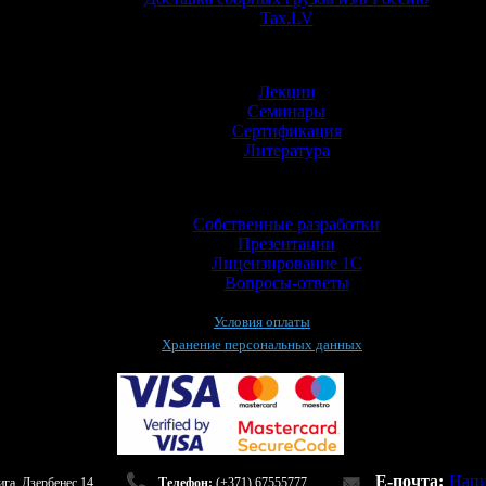
Tax.LV
Обучение
Лекции
Семинары
Сертификация
Литература
Информация
Собственные разработки
Презентации
Лицензирование 1С
Вопросы-ответы
Условия оплаты
Хранение персональных данных
E-почта:
Напи
га, Дзербенес 14
Телефон:
(+371) 67555777