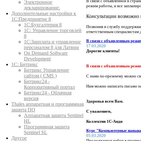
В связи с объявленной в стра
Электронное
режим работы, и все запланир
декларирование.
Дополнительные настройки к
Консультации возможно 
1С:Предприятие 8
1С:Бухгалтерия 8
Позвонив в службу поддержки
1C: Управление торговлей
ответственным специалистам д
8
В связи с объявленным реж
1С:Зарплата и управление
17.03.2020
персоналом 8 для Латвии
Дорогие клиенты!
On Demand Software
Development
1С: Битрикс
В связи с объявленным режи
Битрикс Управление
сайтом ( CMS )
С нами по-прежнему можно связ
Битрикс24 -
Нам можно написать письмо н
Корпоративный портал
Битрикс24 - Облачная
версия
Здоровья всем Вам.
Thales аппаратная и программная
защита ПО
С уважением,
Аппаратная защита Sentinel
HL
Коллектив 1С-Анди
Программная защита
Курс "Компьютерные навыки 
Sentinel SL
05.03.2020
Другое
Продолжается набор в группы