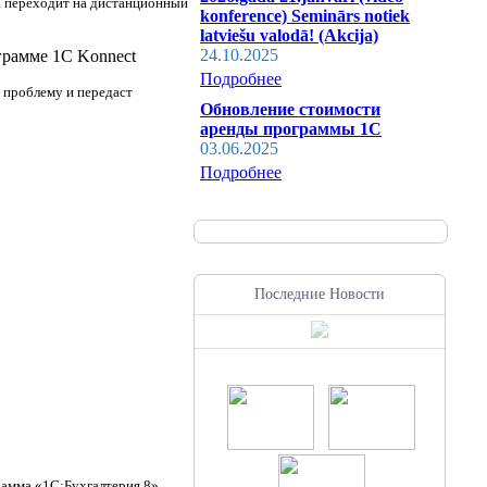
да переходит на дистанционный
konference) Seminārs notiek
latviešu valodā! (Akcija)
24.10.2025
рамме 1C Konnect
Подробнее
 проблему и передаст
Обновление стоимости
аренды программы 1С
03.06.2025
Подробнее
Последние Новости
рамма «1С:Бухгалтерия 8»