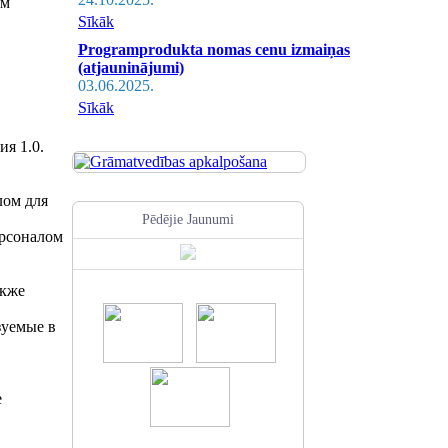
им
Sīkāk
Programprodukta nomas cenu izmaiņas
(atjauninājumi)
03.06.2025.
Sīkāk
ия 1.0.
лом для
Pēdējie Jaunumi
ерсоналом
акже
зуемые в
е