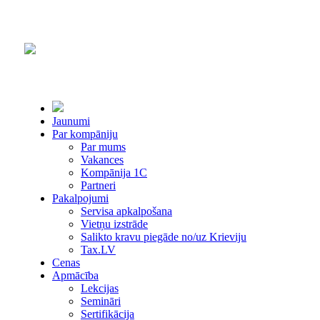
Jaunumi
Par kompāniju
Par mums
Vakances
Kompānija 1С
Partneri
Pakalpojumi
Servisa apkalpošana
Vietņu izstrāde
Salikto kravu piegāde no/uz Krieviju
Tax.LV
Cenas
Apmācība
Lekcijas
Semināri
Sertifikācija