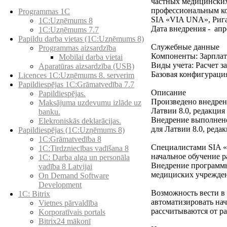
частных медицинских
Preču katalogs
профессиональным к
Programmas 1C
SIA «VIA UNA», Рига
1C:Uzņēmums 8
Дата внедрения - апр
1C:Uzņēmums 7.7
Papildu darba vietas (1C:Uzņēmums 8)
Служебные данные
Programmas aizsardzība
Компоненты: Зарплат
Mobilai darba vietai
Виды учета: Расчет з
Aparatūras aizsardzība (USB)
Базовая конфигурация
Licences 1C:Uzņēmums 8. serverim
Papildiespējas 1C:Grāmatvedība 7.7
Описание
Papildiespējas.
Произведено внедрен
Maksājuma uzdevumu izlāde uz
Латвии 8.0, редакция
banku.
Внедрение выполнено
Elekroniskās deklarācijas.
для Латвии 8.0, редак
Papildiespējas (1C:Uzņēmums 8)
1C:Grāmatvedība 8
Специалистами SIA «
1C:Tirdzniecības vadīšana 8
начальное обучение р
1С: Darba alga un personāla
Внедрение программы
vadība 8 Latvijai
медициских учрежден
On Demand Software
Development
Возможность вести в
1C: Bitrix
автоматизировать на
Vietnes pārvaldība
рассчитываются от ра
Korporatīvais portals
Bitrix24 mākonī