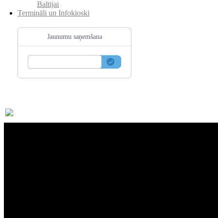
Baltijai
Termināli un Infokioski
Jaunumu saņemšana