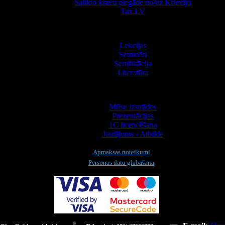
Salikto kravu piegāde no/uz Krieviju
Tax.LV
Apmācība
Lekcijas
Semināri
Sertifikācija
Literatūra
Informācija
Mūsu izstrādes
Prezentācijas
1С licencēšana
Jautājums - Atbilde
Apmaksas noteikumi
Personas datu glabāšana