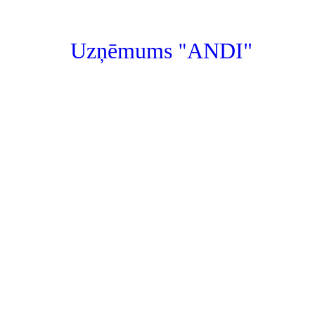
"
Uzņēmums
ANDI"