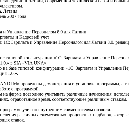
 заведений в Латвии, современной технической базой и больш
оллективом.
, Латвия
ель 2007 года
а и Управление Персоналом 8.0 для Латвии;
арплаты и Кадровый учет
: 1С: Зарплата и Управление Персоналом для Латвии 8.0, редакц
ие типовой конфигурации «1С: Зарплата и Управление Персона
 1.0.» в SIA «VIA UNA»
 на базе типовой конфигурации «1С: Зарплата и Управление П
ция 1.0.».
ANDI M» проведены демонстрация и установка программы, а т
аботе с программой.
 на фирме позволило учитывать различные начисления, исполь
иях, отработанное время, соответствующее различным ставкам.
 программе учет по внутренним совместителям позволила
числения различных ежемесячных процентных надбавок, которы
зных ставок.