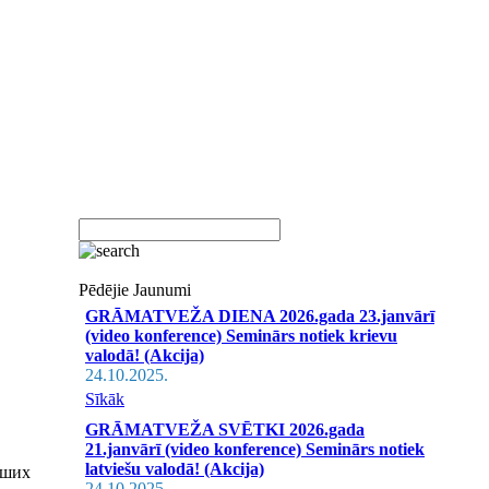
Pēdējie Jaunumi
GRĀMATVEŽA DIENA 2026.gada 23.janvārī
(video konference) Seminārs notiek krievu
valodā! (Akcija)
24.10.2025.
Sīkāk
GRĀMATVEŽA SVĒTKI 2026.gada
21.janvārī (video konference) Seminārs notiek
latviešu valodā! (Akcija)
йших
24.10.2025.