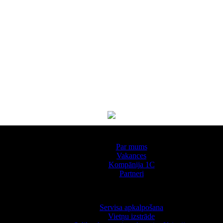
Par kompāniju
Par mums
Vakances
Kompānija 1С
Partneri
Pakalpojumi
Servisa apkalpošana
Vietņu izstrāde