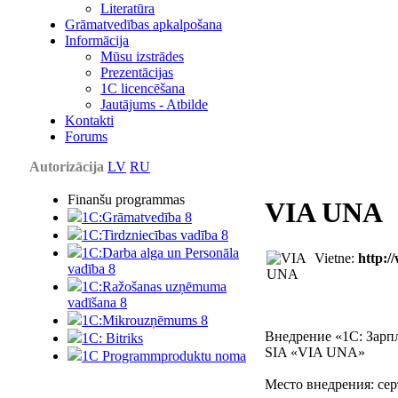
Literatūra
Grāmatvedības apkalpošana
Informācija
Mūsu izstrādes
Prezentācijas
1С licencēšana
Jautājums - Atbilde
Kontakti
Forums
Autorizācija
LV
RU
Finanšu programmas
VIA UNA
1C:Grāmatvedība 8
1C:Tirdzniecības vadība 8
1C:Darba alga un Personāla
Vietne:
http:/
vadība 8
1C:Ražošanas uzņēmuma
vadīšana 8
1С:Мikrouzņēmums 8
Внедрение «1С: Зарп
1C: Bitriks
SIA «VIA UNA»
1C Programmproduktu noma
Mесто внедрения: се