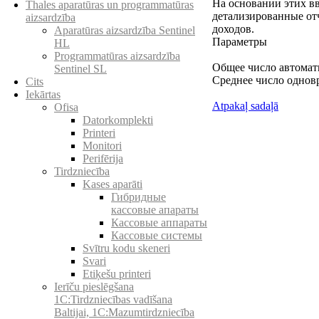
На основании этих в
Thales aparatūras un programmatūras
детализированные от
aizsardzība
доходов.
Aparatūras aizsardzība Sentinel
Параметры
HL
Programmatūras aizsardzība
Общее число автомат
Sentinel SL
Среднее число однов
Cits
Iekārtas
Atpakaļ sadaļā
Ofisa
Datorkomplekti
Printeri
Monitori
Perifērija
Tirdzniecība
Kases aparāti
Гибридные
кассовые апараты
Кассовые аппараты
Кассовые системы
Svītru kodu skeneri
Svari
Etiķešu printeri
Ierīču pieslēgšana
1C:Tirdzniecības vadīšana
Baltijai, 1C:Mazumtirdzniecība