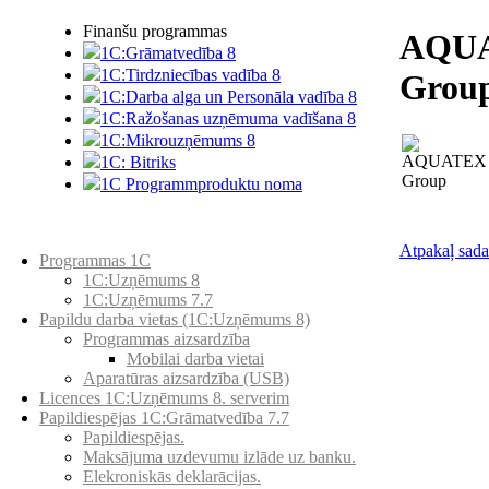
Finanšu programmas
AQU
1C:Grāmatvedība 8
1C:Tirdzniecības vadība 8
Grou
1C:Darba alga un Personāla vadība 8
1C:Ražošanas uzņēmuma vadīšana 8
1С:Мikrouzņēmums 8
1C: Bitriks
1C Programmproduktu noma
Preču katalogs
Atpakaļ sada
Programmas 1C
1C:Uzņēmums 8
1C:Uzņēmums 7.7
Papildu darba vietas (1C:Uzņēmums 8)
Programmas aizsardzība
Mobilai darba vietai
Aparatūras aizsardzība (USB)
Licences 1C:Uzņēmums 8. serverim
Papildiespējas 1C:Grāmatvedība 7.7
Papildiespējas.
Maksājuma uzdevumu izlāde uz banku.
Elekroniskās deklarācijas.