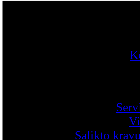
Par
K
Pa
Serv
Vi
Salikto krav