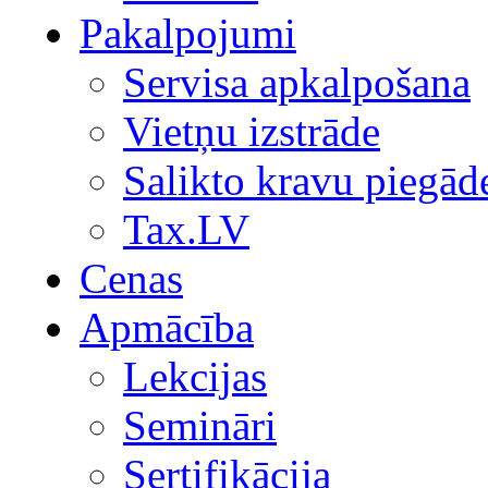
Pakalpojumi
Servisa apkalpošana
Vietņu izstrāde
Salikto kravu piegād
Tax.LV
Cenas
Apmācība
Lekcijas
Semināri
Sertifikācija