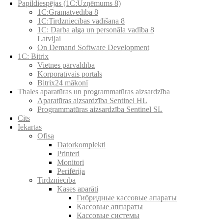
Papildiespējas (1C:Uzņēmums 8)
1C:Grāmatvedība 8
1C:Tirdzniecības vadīšana 8
1С: Darba alga un personāla vadība 8
Latvijai
On Demand Software Development
1C: Bitrix
Vietnes pārvaldība
Korporatīvais portals
Bitrix24 mākonī
Thales aparatūras un programmatūras aizsardzība
Aparatūras aizsardzība Sentinel HL
Programmatūras aizsardzība Sentinel SL
Cits
Iekārtas
Ofisa
Datorkomplekti
Printeri
Monitori
Perifērija
Tirdzniecība
Kases aparāti
Гибридные кассовые апараты
Кассовые аппараты
Кассовые системы