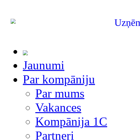
Uzņē
Jaunumi
Par kompāniju
Par mums
Vakances
Kompānija 1С
Partneri