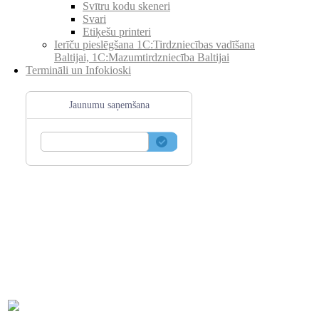
Svītru kodu skeneri
Svari
Etiķešu printeri
Ierīču pieslēgšana 1C:Tirdzniecības vadīšana
Baltijai, 1C:Mazumtirdzniecība Baltijai
Termināli un Infokioski
Jaunumu saņemšana