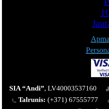
P
1С
Jaut
Apmak
Persona
SIA “Andi”
, LV40003537160
Talrunis:
(+371) 67555777