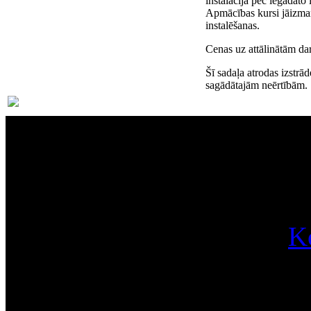
instalācija pēc iegādāt
Apmācības kursi jāizma
instalēšanas.
Cenas uz attālinātām da
Šī sadaļa atrodas izstrā
sagādātajām neērtībām.
Par
K
Pa