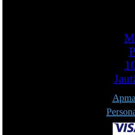
I
Mū
P
1С
Jaut
Apmak
Persona