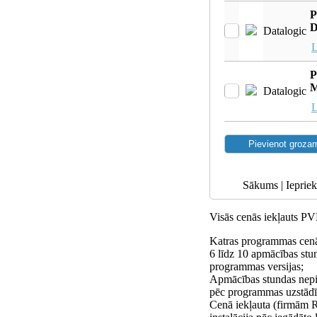
P
D
Datalogic
L
P
M
Datalogic
L
Sākums | Iepriek
Visās cenās iekļauts P
Katras programmas cenā
6 līdz 10 apmācības stu
programmas versijas;
Apmācības stundas nepi
pēc programmas uzstādī
Cenā iekļauta (firmām 