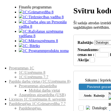
Finanšu programmas
Svītru kod
1C:Grāmatvedība 8
1C:Tirdzniecības vadība 8
1C:Darba alga un Personāla
Šī sadaļa atrodas izstrā
vadība 8
sagādātajām neērtībām.
1C:Ražošanas uzņēmuma
vadīšana 8
1С:Мikrouzņēmums 8
Ražotājs:
1C: Bitriks
Nosaukums:
1C Programmproduktu noma
cenas no :
Akcija
Preču katalogs
Programmas 1C
1C:Uzņēmums 8
1C:Uzņēmums 7.7
Sākums | Iepriek
Papildu darba vietas (1C:Uzņēmums 8)
Programmas aizsardzība
Mobilai darba vietai
N
Aparatūras aizsardzība (USB)
Attels:
Ražotājs
Licences 1C:Uzņēmums 8. serverim
Papildiespējas 1C:Grāmatvedība 7.7
H
Datalogic
Papildiespējas.