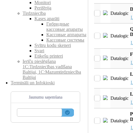
Monitori
Perifērija
D
Datalogic
Tirdzniecība
L
Kases aparāti
Гибридные
Q
кассовые апараты
D
Кассовые аппараты
Datalogic
Кассовые системы
L
Svītru kodu skeneri
Svari
F
Etiķešu printeri
Datalogic
Ierīču pieslēgšana
L
1C:Tirdzniecības vadīšana
Baltijai, 1C:Mazumtirdzniecība
L
Baltijai
Datalogic
L
Termināli un Infokioski
L
Jaunumu saņemšana
Datalogic
L
P
D
Datalogic
L