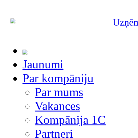
Uzņē
Jaunumi
Par kompāniju
Par mums
Vakances
Kompānija 1С
Partneri