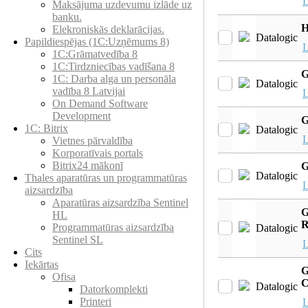
L
Maksājuma uzdevumu izlāde uz
banku.
H
Elekroniskās deklarācijas.
Datalogic
Papildiespējas (1C:Uzņēmums 8)
L
1C:Grāmatvedība 8
1C:Tirdzniecības vadīšana 8
G
1С: Darba alga un personāla
Datalogic
vadība 8 Latvijai
L
On Demand Software
Development
G
1C: Bitrix
Datalogic
L
Vietnes pārvaldība
Korporatīvais portals
Bitrix24 mākonī
G
Datalogic
Thales aparatūras un programmatūras
L
aizsardzība
Aparatūras aizsardzība Sentinel
G
HL
Programmatūras aizsardzība
Datalogic
Sentinel SL
L
Cits
Iekārtas
G
Ofisa
Datalogic
Datorkomplekti
Printeri
L