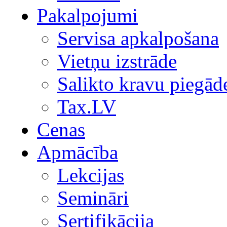
Pakalpojumi
Servisa apkalpošana
Vietņu izstrāde
Salikto kravu piegād
Tax.LV
Cenas
Apmācība
Lekcijas
Semināri
Sertifikācija