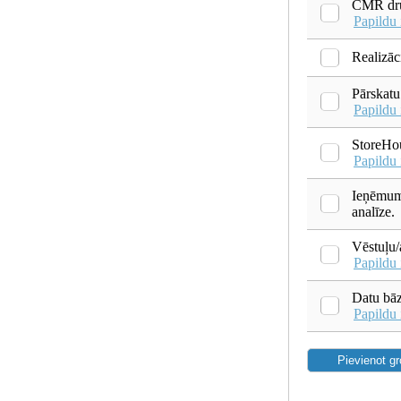
CMR dru
Papildu 
Realizāc
Pārskatu
Papildu 
StoreHou
Papildu 
Ieņēmumu
analīze.
Vēstuļu/
Papildu 
Datu bāz
Papildu 