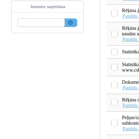
Jaunumu saņemšana
Rēķinu ģ
Papildu 
Rēķinu ģ
naudas 
Papildu 
Statist
Statisti
www.csb.
Dokumen
Papildu 
Rēķinu n
Papildu 
Peļņas/z
subkont
Papildu 