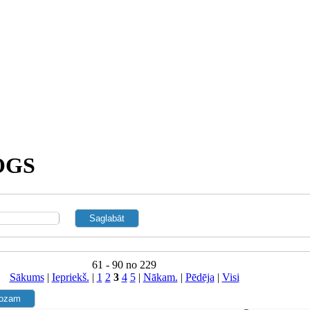
OGS
61 - 90 no 229
Sākums
|
Iepriekš.
|
1
2
3
4
5
|
Nākam.
|
Pēdēja
|
Visi