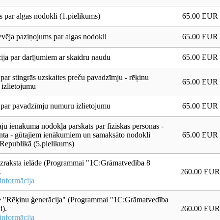
 par algas nodokli (1.pielikums)
65.00 EUR
vēja paziņojums par algas nodokli
65.00 EUR
ija par darījumiem ar skaidru naudu
65.00 EUR
 par stingrās uzskaites preču pavadzīmju - rēķinu
65.00 EUR
 izlietojumu
 par pavadzīmju numuru izlietojumu
65.00 EUR
āju ienākuma nodokļa pārskats par fiziskās personas -
nta - gūtajiem ienākumiem un samaksāto nodokli
65.00 EUR
 Republikā (5.pielikums)
zraksta ielāde (Programmai "1С:Grāmatvedība 8
.
260.00 EUR
informācija
e "Rēķinu ģenerācija" (Programmai "1С:Grāmatvedība
i).
260.00 EUR
informācija