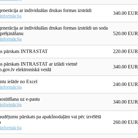
enerācija ar individuālas drukas formas izstrādi
340.00 EUR
informācija
enerācija ar individuālas drukas formas izstrādi un soda
aprēķināšanu
520.00 EUR
informācija
ikas pārskats INTRASTAT
220.00 EUR
kas pārskats INTRASTAT ar izlādi vietnē
340.00 EUR
gov.lv elektroniskā veidā
tu ielāde no Excel
240.00 EUR
informācija
osūtīšana uz e-pastu
340.00 EUR
informācija
audējumu pārskats pa apakšnodaļām vai pēc izvēlētā
o
260.00 EUR
informācija