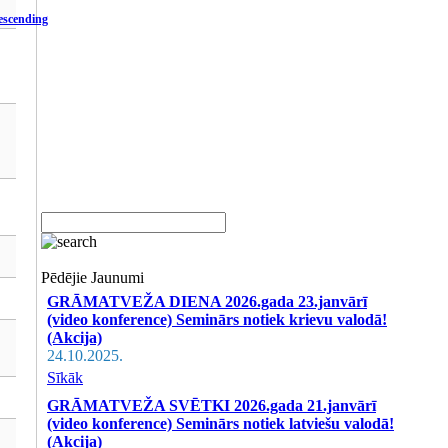
Pēdējie Jaunumi
GRĀMATVEŽA DIENA 2026.gada 23.janvārī
(video konference) Seminārs notiek krievu valodā!
(Akcija)
24.10.2025.
Sīkāk
GRĀMATVEŽA SVĒTKI 2026.gada 21.janvārī
(video konference) Seminārs notiek latviešu valodā!
(Akcija)