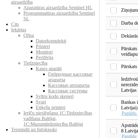
aizsardzība
Aparatūras aizsardzība Sentinel HL
Ziņojums
Programmatūras aizsardzība Sentinel
SL
Darba de
Cits
Iekārtas
Ofisa
Deklarāc
Datorkomplekti
Printeri
Pārskats
Monitori
veidlapu
Perifērija
Tirdzniecība
Pārskats
Kases aparāti
Гибридные кассовые
Iedzīvot
апараты
nerezide
Кассовые аппараты
Latvijas
Кассовые системы
Svītru kodu skeneri
Svari
Bankas i
Etiķešu printeri
Latvijai)
Ierīču pieslēgšana 1C:Tirdzniecības
Papildu 
vadīšana Baltijai,
1C:Mazumtirdzniecība Baltijai
Apstrād
Termināli un Infokioski
8 Latvija
Papildu 