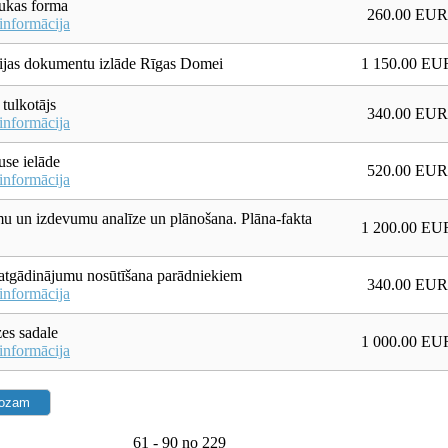
kas forma
260.00 EUR
informācija
ijas dokumentu izlāde Rīgas Domei
1 150.00 EU
 tulkotājs
340.00 EUR
informācija
se ielāde
520.00 EUR
informācija
 un izdevumu analīze un plānošana. Plāna-fakta
1 200.00 EU
atgādinājumu nosūtīšana parādniekiem
340.00 EUR
informācija
es sadale
1 000.00 EU
informācija
61 - 90 no 229