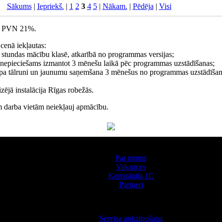
Sākums
|
Iepriekš.
|
1
2
3
4
5
|
Nākam.
|
Pēdēja
|
Visi
ts PVN 21%.
cenā iekļautas:
 stundas mācību klasē, atkarībā no programmas versijas;
nepieciešams izmantot 3 mēnešu laikā pēc programmas uzstādīšanas;
a pa tālruni un jaunumu saņemšana 3 mēnešus no programmas uzstādīša
ējā instalācija Rīgas robežās.
m darba vietām neiekļauj apmācību.
Par kompāniju
Par mums
Vakances
Kompānija 1С
Partneri
Pakalpojumi
Servisa apkalpošana