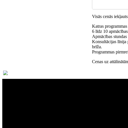
Visās cenās iekļau
Katras programmas 
6 līdz 10 apmācības
Apmācības stundas 
Konsultācijas līnij
brīža.
Programmas pirmreiz
Cenas uz attālinātā