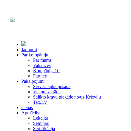
Jaunumi
Par kompāniju
Par mums
Vakances
Kompānija 1С
Partneri
Pakalpojumi
Servisa apkalpošana
Vietņu izstrāde
Salikto kravu piegāde no/uz Krieviju
Tax.LV
Cenas
Apmācība
Lekcijas
Semināri
Sertifikācija