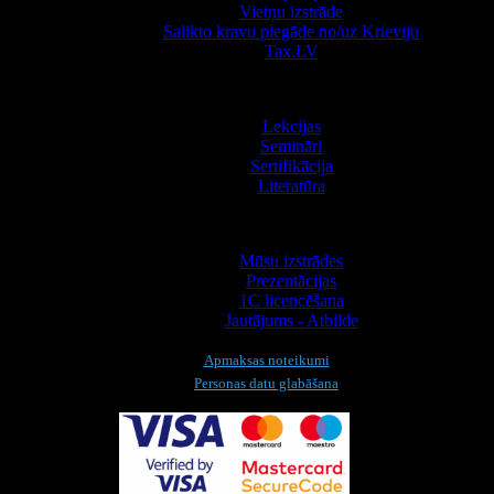
Vietņu izstrāde
Salikto kravu piegāde no/uz Krieviju
Tax.LV
Apmācība
Lekcijas
Semināri
Sertifikācija
Literatūra
Informācija
Mūsu izstrādes
Prezentācijas
1С licencēšana
Jautājums - Atbilde
Apmaksas noteikumi
Personas datu glabāšana