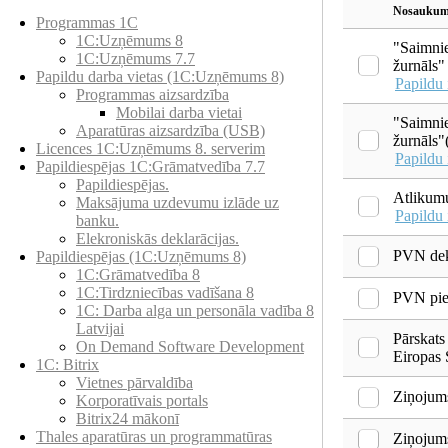
Preču katalogs
Nosaukum
Programmas 1C
1C:Uzņēmums 8
"Saimnie
1C:Uzņēmums 7.7
žurnāls"
Papildu darba vietas (1C:Uzņēmums 8)
Papildu 
Programmas aizsardzība
Mobilai darba vietai
"Saimnie
Aparatūras aizsardzība (USB)
žurnāls"
Licences 1C:Uzņēmums 8. serverim
Papildu 
Papildiespējas 1C:Grāmatvedība 7.7
Papildiespējas.
Atlikumu
Maksājuma uzdevumu izlāde uz
Papildu 
banku.
Elekroniskās deklarācijas.
PVN dek
Papildiespējas (1C:Uzņēmums 8)
1C:Grāmatvedība 8
1C:Tirdzniecības vadīšana 8
PVN pie
1С: Darba alga un personāla vadība 8
Latvijai
Pārskats
On Demand Software Development
Eiropas S
1C: Bitrix
Vietnes pārvaldība
Ziņojum
Korporatīvais portals
Bitrix24 mākonī
Thales aparatūras un programmatūras
Ziņojums