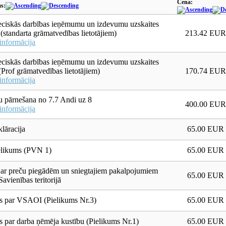
Cena:
s:
ciskās darbības ieņēmumu un izdevumu uzskaites
 (standarta grāmatvedības lietotājiem)
213.42 EUR
informācija
ciskās darbības ieņēmumu un izdevumu uzskaites
(Prof grāmatvedības lietotājiem)
170.74 EUR
informācija
 pārnešana no 7.7 Andi uz 8
400.00 EUR
informācija
lāracija
65.00 EUR
likums (PVN 1)
65.00 EUR
 ar preču piegādēm un sniegtajiem pakalpojumiem
65.00 EUR
avienības teritorijā
s par VSAOI (Pielikums Nr.3)
65.00 EUR
 par darba ņēmēja kustību (Pielikums Nr.1)
65.00 EUR