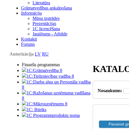
Literatūra
Grāmatvedības apkalpošana
Informācija
Mūsu izstrādes
Prezentācijas
1С licencēšana
Jautājums - Atbilde
Kontakti
Forums
Autorizācija
LV
RU
Finanšu programmas
KATAL
1C:Grāmatvedība 8
1C:Tirdzniecības vadība 8
1C:Darba alga un Personāla vadība
8
Nosaukums:
1C:Ražošanas uzņēmuma vadīšana
8
1С:Мikrouzņēmums 8
1C: Bitriks
1C Programmproduktu noma