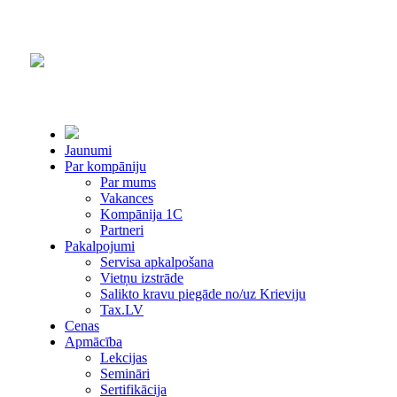
Jaunumi
Par kompāniju
Par mums
Vakances
Kompānija 1С
Partneri
Pakalpojumi
Servisa apkalpošana
Vietņu izstrāde
Salikto kravu piegāde no/uz Krieviju
Tax.LV
Cenas
Apmācība
Lekcijas
Semināri
Sertifikācija