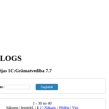
ALOGS
pējas 1C:Grāmatvedība 7.7
s:
1 - 30 no 40
Sākums | Iepriekš. |
1
2
|
Nākam.
|
Pēdēja
|
Visi