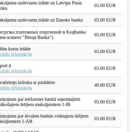
ksājuma uzdevumu izlāde uz Latvijas Pasta
65.00 EUR
nku
ksājuma uzdevumu izlāde uz Danske banku
65.00 EUR
грузка платежных поручений в Krajbanka
65.00 EUR
анк-клиент "Biroja Banka")
lūtu kursu ielāde
65.00 EUR
pildu informācija
port 4
65.00 EUR
pildu informācija
vadzīmju izdruka ar parādiem
49.80 EUR
pildu informācija
ziņojums par iekšzemes bankā saņemtajiem
65.00 EUR
nākošajiem ārējiem maksājumiem 1-IB
ziņojums par ārvalstu bankās veiktajiem ārējiem
65.00 EUR
ksājumiem 1-AB