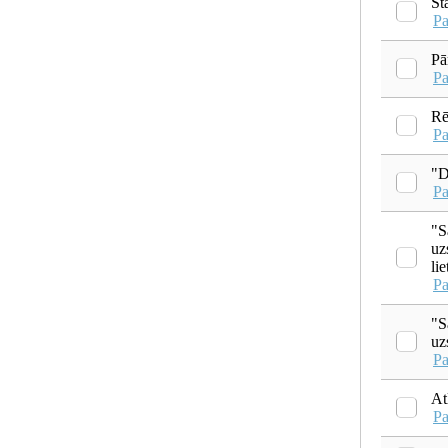
St
Pa
Pā
Pa
Rē
Pa
"D
Pa
"S
uz
li
Pa
"S
uz
Pa
At
Pa