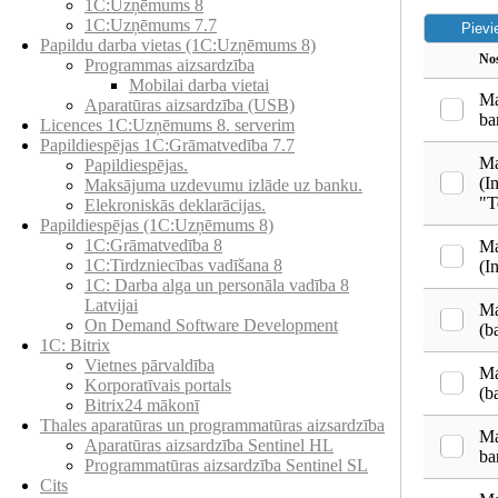
1C:Uzņēmums 8
1C:Uzņēmums 7.7
Papildu darba vietas (1C:Uzņēmums 8)
No
Programmas aizsardzība
Mobilai darba vietai
Ma
Aparatūras aizsardzība (USB)
ba
Licences 1C:Uzņēmums 8. serverim
Papildiespējas 1C:Grāmatvedība 7.7
Ma
Papildiespējas.
(I
Maksājuma uzdevumu izlāde uz banku.
"T
Elekroniskās deklarācijas.
Papildiespējas (1C:Uzņēmums 8)
1C:Grāmatvedība 8
Ma
1C:Tirdzniecības vadīšana 8
(I
1С: Darba alga un personāla vadība 8
Latvijai
Ma
On Demand Software Development
(b
1C: Bitrix
Vietnes pārvaldība
Ma
Korporatīvais portals
(b
Bitrix24 mākonī
Thales aparatūras un programmatūras aizsardzība
Ma
Aparatūras aizsardzība Sentinel HL
ba
Programmatūras aizsardzība Sentinel SL
Cits