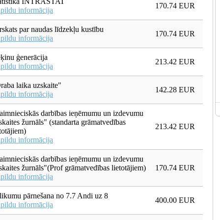
atistika INTRASTAT
170.74 EUR
pildu informācija
rskats par naudas līdzekļu kustību
170.74 EUR
pildu informācija
ķinu ģenerācija
213.42 EUR
pildu informācija
raba laika uzskaite"
142.28 EUR
pildu informācija
aimnieciskās darbības ieņēmumu un izdevumu
skaites žurnāls" (standarta grāmatvedības
213.42 EUR
etotājiem)
pildu informācija
aimnieciskās darbības ieņēmumu un izdevumu
skaites žurnāls"(Prof grāmatvedības lietotājiem)
170.74 EUR
pildu informācija
likumu pārnešana no 7.7 Andi uz 8
400.00 EUR
pildu informācija