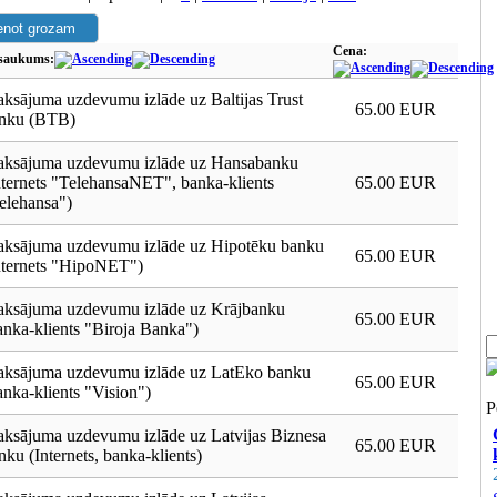
Cena:
saukums:
ksājuma uzdevumu izlāde uz Baltijas Trust
65.00 EUR
nku (BTB)
ksājuma uzdevumu izlāde uz Hansabanku
nternets "TelehansaNET", banka-klients
65.00 EUR
elehansa")
ksājuma uzdevumu izlāde uz Hipotēku banku
65.00 EUR
nternets "HipoNET")
ksājuma uzdevumu izlāde uz Krājbanku
65.00 EUR
anka-klients "Biroja Banka")
ksājuma uzdevumu izlāde uz LatEko banku
65.00 EUR
anka-klients "Vision")
P
ksājuma uzdevumu izlāde uz Latvijas Biznesa
65.00 EUR
nku (Internets, banka-klients)