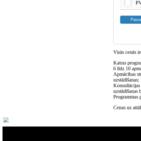
PV
Visās cenās 
Katras progra
6 līdz 10 apm
Apmācības st
uzstādīšanas;
Konsultācijas
uzstādīšanas b
Programmas pi
Cenas uz attā