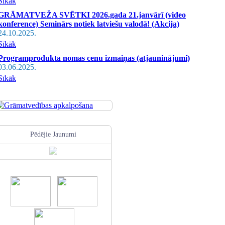
Sīkāk
GRĀMATVEŽA SVĒTKI 2026.gada 21.janvārī (video
konference) Seminārs notiek latviešu valodā! (Akcija)
24.10.2025.
Sīkāk
Programprodukta nomas cenu izmaiņas (atjauninājumi)
03.06.2025.
Sīkāk
Pēdējie Jaunumi