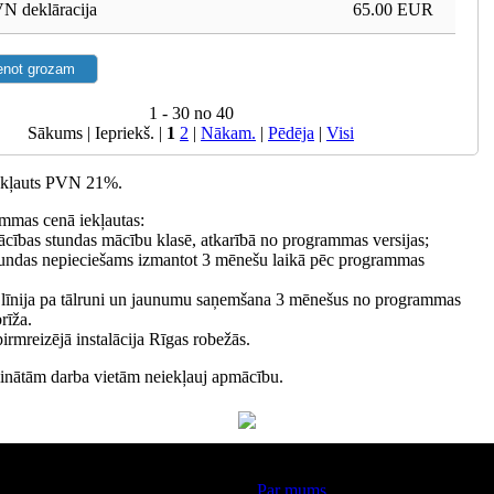
N deklāracija
65.00 EUR
1 - 30 no 40
Sākums | Iepriekš. |
1
2
|
Nākam.
|
Pēdēja
|
Visi
iekļauts PVN 21%.
mmas cenā iekļautas:
ācības stundas mācību klasē, atkarībā no programmas versijas;
undas nepieciešams izmantot 3 mēnešu laikā pēc programmas
 līnija pa tālruni un jaunumu saņemšana 3 mēnešus no programmas
rīža.
rmreizējā instalācija Rīgas robežās.
linātām darba vietām neiekļauj apmācību.
Par kompāniju
Par mums