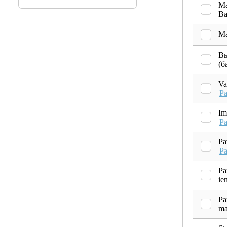
Ma
Ba
Ma
Вы
(б
Va
Pa
Im
Pa
Pa
Pa
Pa
ie
Pa
ma