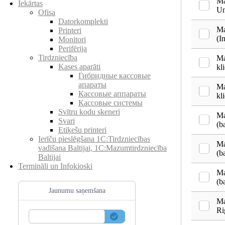
Ma
Iekārtas
Un
Ofisa
Datorkomplekti
Ma
Printeri
(I
Monitori
Perifērija
Tirdzniecība
Ma
Kases aparāti
kl
Гибридные кассовые
апараты
Ma
Кассовые аппараты
kl
Кассовые системы
Svītru kodu skeneri
Ma
Svari
(b
Etiķešu printeri
Ierīču pieslēgšana 1C:Tirdzniecības
Ma
vadīšana Baltijai, 1C:Mazumtirdzniecība
(b
Baltijai
Termināli un Infokioski
Ma
(b
Jaunumu saņemšana
Ma
Ri