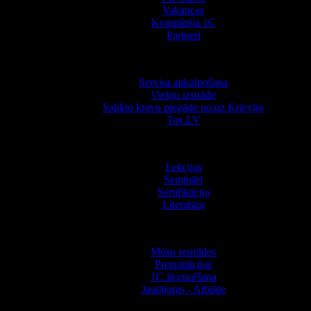
Vakances
Kompānija 1С
Partneri
Pakalpojumi
Servisa apkalpošana
Vietņu izstrāde
Salikto kravu piegāde no/uz Krieviju
Tax.LV
Apmācība
Lekcijas
Semināri
Sertifikācija
Literatūra
Informācija
Mūsu izstrādes
Prezentācijas
1С licencēšana
Jautājums - Atbilde