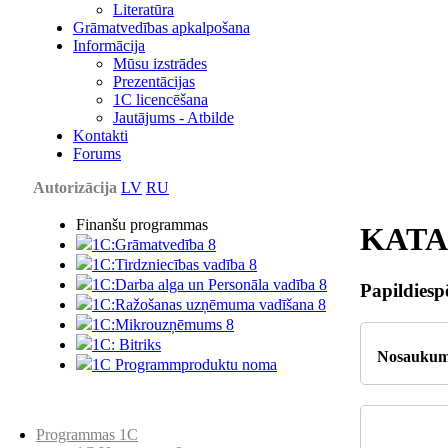
Literatūra
Grāmatvedības apkalpošana
Informācija
Mūsu izstrādes
Prezentācijas
1С licencēšana
Jautājums - Atbilde
Kontakti
Forums
Autorizācija
LV
RU
Finanšu programmas
KAT
1C:Grāmatvedība 8
1C:Tirdzniecības vadība 8
1C:Darba alga un Personāla vadība 8
Papildies
1C:Ražošanas uzņēmuma vadīšana 8
1С:Мikrouzņēmums 8
1C: Bitriks
Nosaukum
1C Programmproduktu noma
Preču katalogs
Programmas 1C