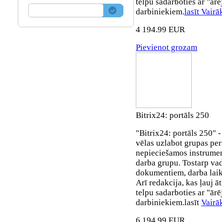
telpu sadarboties ar "ārē
darbiniekiem.
lasīt Vairā
4 194.99 EUR
Pievienot grozam
Bitrix24: portāls 250
"Bitrix24: portāls 250" 
vēlas uzlabot grupas per
nepieciešamos instrumen
darba grupu. Tostarp v
dokumentiem, darba laik
Arī redakcija, kas ļauj ā
telpu sadarboties ar "ārē
darbiniekiem.lasīt
Vairā
6 194.99 EUR