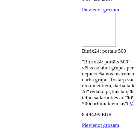
Pievienot grozam
Bitrix24: portāls 500
"Bitrix24: portāls 500" 
vēlas uzlabot grupas per
nepieciešamos instrumen
darba grupu. Tostarp v
dokumentiem, darba laik
Arī redakcija, kas ļauj ā
telpu sadarboties ar "ārē
500darbiniekiem.lasīt
V
8 494.99 EUR
Pievienot grozam