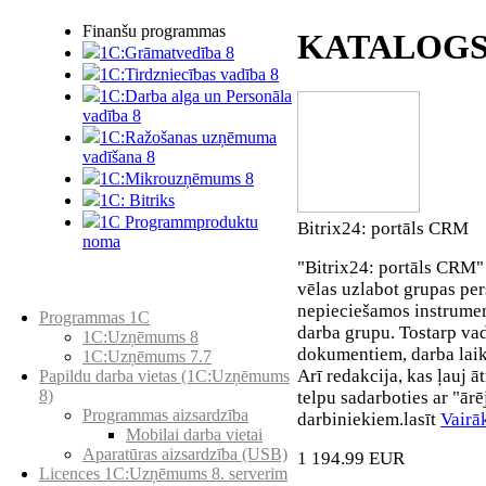
Finanšu programmas
KATALOG
1C:Grāmatvedība 8
1C:Tirdzniecības vadība 8
1C:Darba alga un Personāla
vadība 8
1C:Ražošanas uzņēmuma
vadīšana 8
1С:Мikrouzņēmums 8
1C: Bitriks
1C Programmproduktu
Bitrix24: portāls CRM
noma
"Bitrix24: portāls CRM"
vēlas uzlabot grupas per
Preču katalogs
nepieciešamos instrumen
Programmas 1C
darba grupu. Tostarp v
1C:Uzņēmums 8
dokumentiem, darba laik
1C:Uzņēmums 7.7
Arī redakcija, kas ļauj ā
Papildu darba vietas (1C:Uzņēmums
8)
telpu sadarboties ar "ārē
Programmas aizsardzība
darbiniekiem.lasīt
Vairā
Mobilai darba vietai
Aparatūras aizsardzība (USB)
1 194.99 EUR
Licences 1C:Uzņēmums 8. serverim