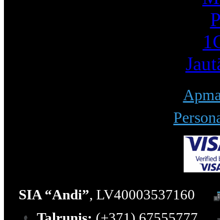
P
1С
Jaut
Apmak
Persona
SIA “Andi”
, LV40003537160
Talrunis:
(+371) 67555777