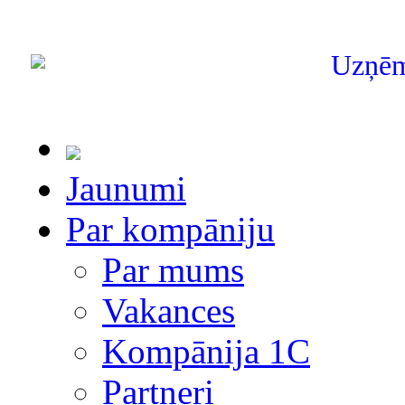
Uzņē
Jaunumi
Par kompāniju
Par mums
Vakances
Kompānija 1С
Partneri