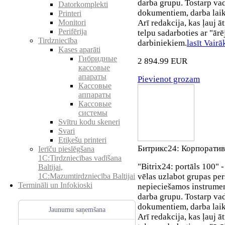
darba grupu. Tostarp v
Datorkomplekti
dokumentiem, darba laik
Printeri
Monitori
Arī redakcija, kas ļauj ā
Perifērija
telpu sadarboties ar "ārē
Tirdzniecība
darbiniekiem.
lasīt Vairā
Kases aparāti
Гибридные
2 894.99 EUR
кассовые
апараты
Pievienot grozam
Кассовые
аппараты
Кассовые
системы
Svītru kodu skeneri
Svari
Etiķešu printeri
Битрикс24: Корпоратив
Ierīču pieslēgšana
1C:Tirdzniecības vadīšana
"Bitrix24: portāls 100" 
Baltijai,
vēlas uzlabot grupas per
1C:Mazumtirdzniecība Baltijai
Termināli un Infokioski
nepieciešamos instrumen
darba grupu. Tostarp v
dokumentiem, darba laik
Jaunumu saņemšana
Arī redakcija, kas ļauj ā