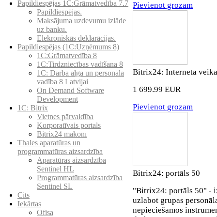
Papildiespējas 1C:Grāmatvedība 7.7
Pievienot grozam
Papildiespējas.
Maksājuma uzdevumu izlāde
uz banku.
Elekroniskās deklarācijas.
Papildiespējas (1C:Uzņēmums 8)
1C:Grāmatvedība 8
1C:Tirdzniecības vadīšana 8
Bitrix24: Interneta veik
1С: Darba alga un personāla
vadība 8 Latvijai
1 699.99 EUR
On Demand Software
Development
Pievienot grozam
1C: Bitrix
Vietnes pārvaldība
Korporatīvais portals
Bitrix24 mākonī
Thales aparatūras un
programmatūras aizsardzība
Aparatūras aizsardzība
Sentinel HL
Bitrix24: portāls 50
Programmatūras aizsardzība
Sentinel SL
"Bitrix24: portāls 50" -
Cits
uzlabot grupas personāla
Iekārtas
nepieciešamos instrumen
Ofisa