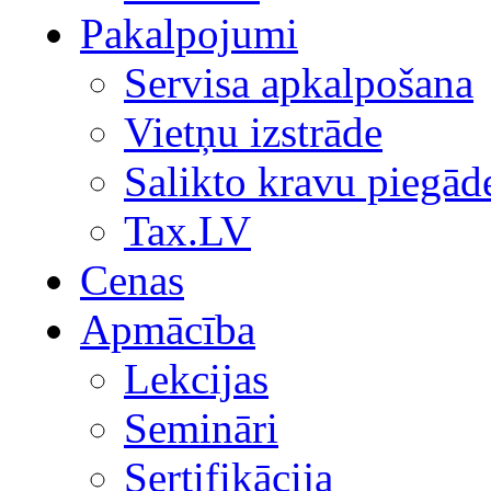
Pakalpojumi
Servisa apkalpošana
Vietņu izstrāde
Salikto kravu piegād
Tax.LV
Cenas
Apmācība
Lekcijas
Semināri
Sertifikācija