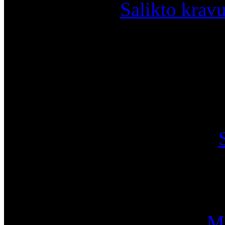
Salikto krav
I
Mū