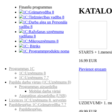
Finanšu programmas
KATALO
1C:Grāmatvedība 8
1C:Tirdzniecības vadība 8
1C:Darba alga un Personāla
vadība 8
1C:Ražošanas uzņēmuma
vadīšana 8
1С:Мikrouzņēmums 8
1C: Bitriks
1C Programmproduktu noma
STARTS + 1.menesi
16.99 EUR
Preču katalogs
Programmas 1C
Pievienot grozam
1C:Uzņēmums 8
1C:Uzņēmums 7.7
Papildu darba vietas (1C:Uzņēmums 8)
Programmas aizsardzība
Mobilai darba vietai
Aparatūras aizsardzība (USB)
Licences 1C:Uzņēmums 8. serverim
UZDEVUMI+ 1. men
Papildiespējas 1C:Grāmatvedība 7.7
Papildiespējas.
49.99 EUR