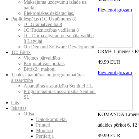
Maksājuma uzdevumu izlāde uz
banku.
Pievienot grozam
Elekroniskās deklarācijas.
Papildiespējas (1C:Uzņēmums 8)
1C:Grāmatvedība 8
1C:Tirdzniecības vadīšana 8
1С: Darba alga un personāla vadība
8 Latvijai
On Demand Software Development
CRM+ 1. mēnesis 
1C: Bitrix
Vietnes pārvaldība
49.99 EUR
Korporatīvais portals
Bitrix24 mākonī
Pievienot grozam
Thales aparatūras un programmatūras
aizsardzība
Aparatūras aizsardzība Sentinel HL
Programmatūras aizsardzība Sentinel
SL
Cits
Iekārtas
Ofisa
KOMANDA 1.menes
Datorkomplekti
atlaides pērkot 6, 1
Printeri
Monitori
99.99 EUR
Perifērija