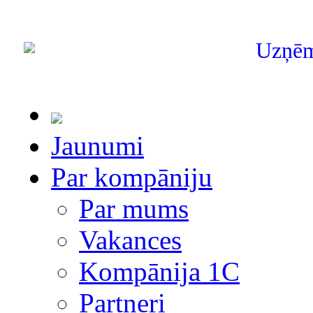
Uzņē
Jaunumi
Par kompāniju
Par mums
Vakances
Kompānija 1С
Partneri