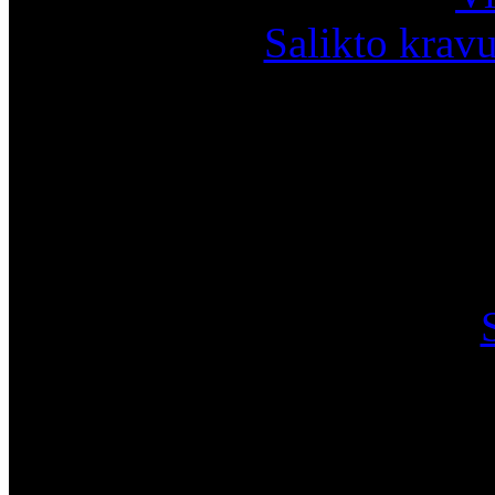
Salikto krav
I