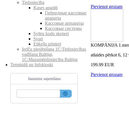
Tirdzniecība
Pievienot grozam
Kases aparāti
Гибридные кассовые
апараты
Кассовые аппараты
Кассовые системы
Svītru kodu skeneri
Svari
Etiķešu printeri
KOMPĀNIJA 1.mene
Ierīču pieslēgšana 1C:Tirdzniecības
vadīšana Baltijai,
atlaides pērkot 6, 1
1C:Mazumtirdzniecība Baltijai
Termināli un Infokioski
199.99 EUR
Pievienot grozam
Jaunumu saņemšana