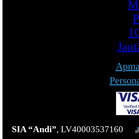
Mū
P
1С
Jaut
Apmak
Persona
SIA “Andi”
, LV40003537160