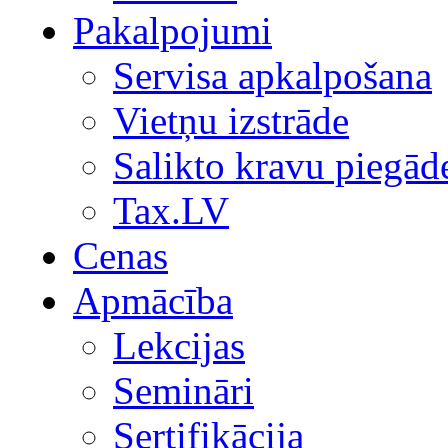
Pakalpojumi
Servisa apkalpošana
Vietņu izstrāde
Salikto kravu piegād
Tax.LV
Cenas
Apmācība
Lekcijas
Semināri
Sertifikācija