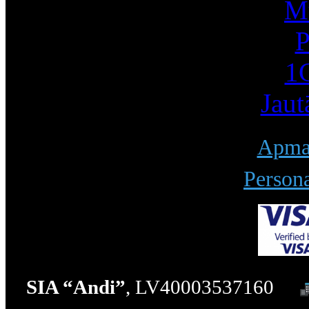
Mū
P
1С
Jaut
Apmak
Persona
SIA “Andi”
, LV40003537160