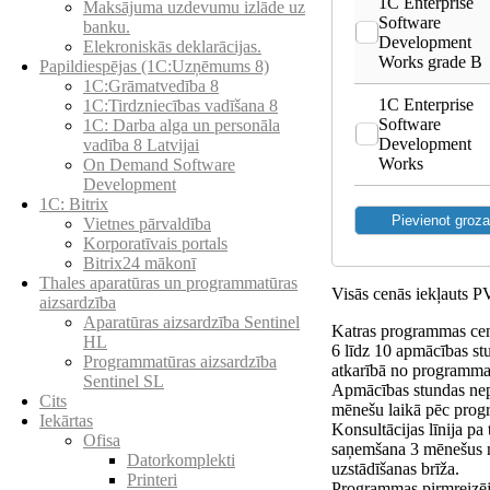
1C Enterprise
Maksājuma uzdevumu izlāde uz
Software
banku.
Development
Elekroniskās deklarācijas.
Works grade B
Papildiespējas (1C:Uzņēmums 8)
1C:Grāmatvedība 8
1C Enterprise
1C:Tirdzniecības vadīšana 8
Software
1С: Darba alga un personāla
Development
vadība 8 Latvijai
Works
On Demand Software
Development
1C: Bitrix
Vietnes pārvaldība
Korporatīvais portals
Bitrix24 mākonī
Thales aparatūras un programmatūras
Visās cenās iekļauts 
aizsardzība
Aparatūras aizsardzība Sentinel
Katras programmas cen
HL
6 līdz 10 apmācības st
Programmatūras aizsardzība
atkarībā no programmas
Sentinel SL
Apmācības stundas nep
Cits
mēnešu laikā pēc prog
Iekārtas
Konsultācijas līnija pa
Ofisa
saņemšana 3 mēnešus
Datorkomplekti
uzstādīšanas brīža.
Printeri
Programmas pirmreizējā