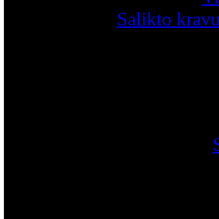
Salikto krav
I