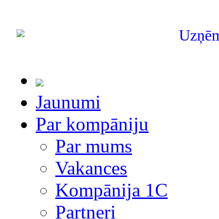
Uzņē
Jaunumi
Par kompāniju
Par mums
Vakances
Kompānija 1С
Partneri