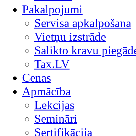
Pakalpojumi
Servisa apkalpošana
Vietņu izstrāde
Salikto kravu piegād
Tax.LV
Cenas
Apmācība
Lekcijas
Semināri
Sertifikācija