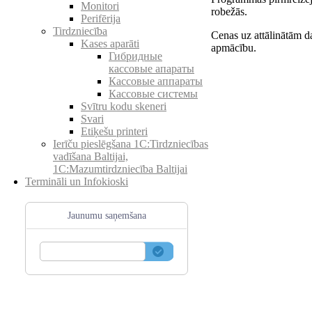
Monitori
robežās.
Perifērija
Tirdzniecība
Cenas uz attālinātām d
Kases aparāti
apmācību.
Гибридные
кассовые апараты
Кассовые аппараты
Кассовые системы
Svītru kodu skeneri
Svari
Etiķešu printeri
Ierīču pieslēgšana 1C:Tirdzniecības
vadīšana Baltijai,
1C:Mazumtirdzniecība Baltijai
Termināli un Infokioski
Jaunumu saņemšana