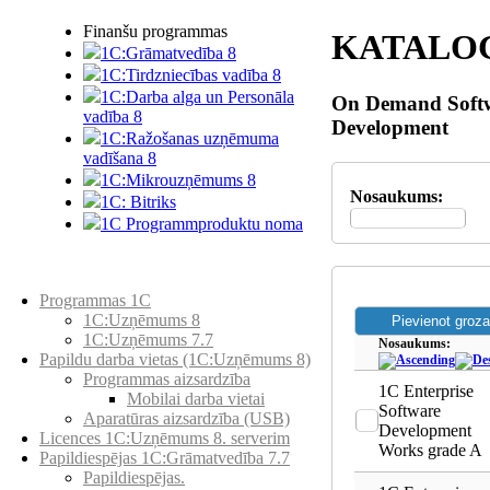
Finanšu programmas
KATALO
1C:Grāmatvedība 8
1C:Tirdzniecības vadība 8
1C:Darba alga un Personāla
On Demand Soft
vadība 8
Development
1C:Ražošanas uzņēmuma
vadīšana 8
1С:Мikrouzņēmums 8
Nosaukums:
1C: Bitriks
1C Programmproduktu noma
Preču katalogs
Programmas 1C
1C:Uzņēmums 8
1C:Uzņēmums 7.7
Nosaukums:
Papildu darba vietas (1C:Uzņēmums 8)
Programmas aizsardzība
1C Enterprise
Mobilai darba vietai
Software
Aparatūras aizsardzība (USB)
Development
Licences 1C:Uzņēmums 8. serverim
Works grade A
Papildiespējas 1C:Grāmatvedība 7.7
Papildiespējas.